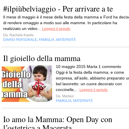
#ilpiùbelviaggio - Per arrivare a te
Il mese di maggio è il mese della festa della mamma e Ford ha decis
di rendere omaggio a modo suo alle mamme. In particolare ha
realizzato un video...
Leggere il seguito
Da
Rachele Kaelle
DIARIO PERSONALE
FAMIGLIA
MATERNITÀ
,
,
Il gioiello della mamma
10 maggio 2015 Marta 1 commento
Oggi è la festa della mamma, e come
sorpresa, all’asilo, abbiamo preparato u
bel lavoretto: un cuore decorato con
coccinelle,...
Leggere il seguito
Da
Martavi
FAMIGLIA
MATERNITÀ
,
Io amo la Mamma: Open Day con
l’ostetrica a Macerata