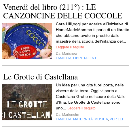
Venerdì del libro (211°) : LE
CANZONCINE DELLE COCCOLE
Cara Lilli,oggi per aderire all'iniziativa di
HomeMadeMamma ti parlo di un librett
che abbiamo avuto in prestito dalle
maestre della scuola dell'infanzia del...
Leggere il seguito
Da
Marisnew
FAMIGLIA
LIBRI
TALENTI
,
,
Le Grotte di Castellana
Un idea per una gita fuori porta, nelle
viscere della terra. Oggi vi porto a
Castellana Grotte nel cuore della Valle
d'Itria. Le Grotte di Castellana sono
uno...
Leggere il seguito
Da
Marlenetrn
FAMIGLIA
MATERNITÀ
MUSICA
PER LEI
,
,
,