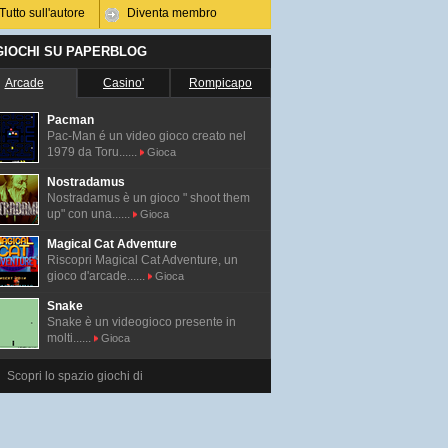
Tutto sull'autore
Diventa membro
 GIOCHI SU PAPERBLOG
Arcade
Casino'
Rompicapo
Pacman
Pac-Man é un video gioco creato nel
1979 da Toru......
Gioca
Nostradamus
Nostradamus è un gioco " shoot them
up" con una......
Gioca
Magical Cat Adventure
Riscopri Magical Cat Adventure, un
gioco d'arcade......
Gioca
Snake
Snake è un videogioco presente in
molti......
Gioca
Scopri lo spazio giochi di