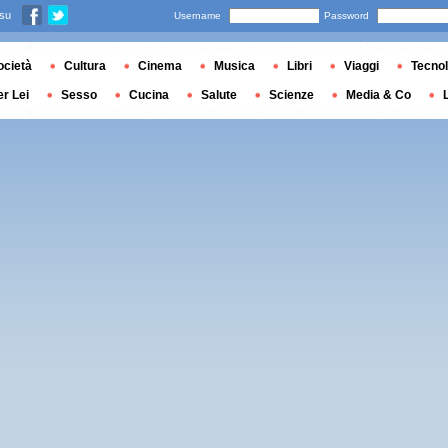
 su
Username
Password
ocietà
Cultura
Cinema
Musica
Libri
Viaggi
Tecnol
er Lei
Sesso
Cucina
Salute
Scienze
Media & Co