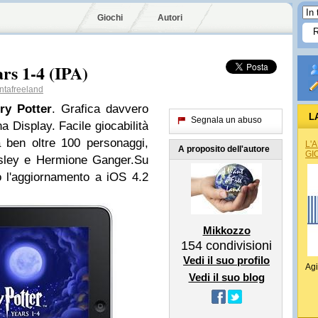
Giochi
Autori
rs 1-4 (IPA)
tafreeland
ry Potter
. Grafica davvero
L
Segnala un abuso
a Display. Facile giocabilità
a ben oltre 100 personaggi,
L'
A proposito dell'autore
GI
sley e Hermione Ganger.Su
o l'aggiornamento a iOS 4.2
Mikkozzo
154
condivisioni
Vedi il suo profilo
Agi
Vedi il suo blog