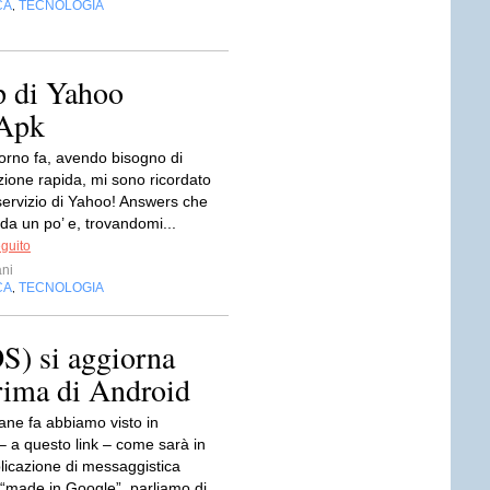
CA
TECNOLOGIA
,
p di Yahoo
 Apk
orno fa, avendo bisogno di
zione rapida, mi sono ricordato
servizio di Yahoo! Answers che
da un po’ e, trovandomi...
eguito
ni
CA
TECNOLOGIA
,
S) si aggiorna
prima di Android
ane fa abbiamo visto in
– a questo link – come sarà in
plicazione di messaggistica
“made in Google”, parliamo di...