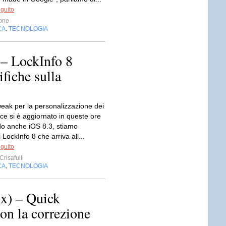
eguito
one
CA
TECNOLOGIA
,
– LockInfo 8
fiche sulla
weak per la personalizzazione dei
ice si è aggiornato in queste ore
o anche iOS 8.3, stiamo
 LockInfo 8 che arriva all...
eguito
risafulli
CA
TECNOLOGIA
,
x) – Quick
con la correzione