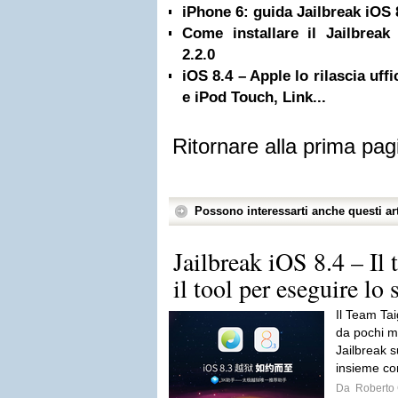
iPhone 6: guida Jailbreak iOS 
Come installare il Jailbreak
2.2.0
iOS 8.4 – Apple lo rilascia uff
e iPod Touch, Link...
Ritornare alla prima pag
Possono interessarti anche questi art
Jailbreak iOS 8.4 – Il
il tool per eseguire lo 
Il Team Ta
da pochi min
Jailbreak 
insieme co
Da
Roberto C