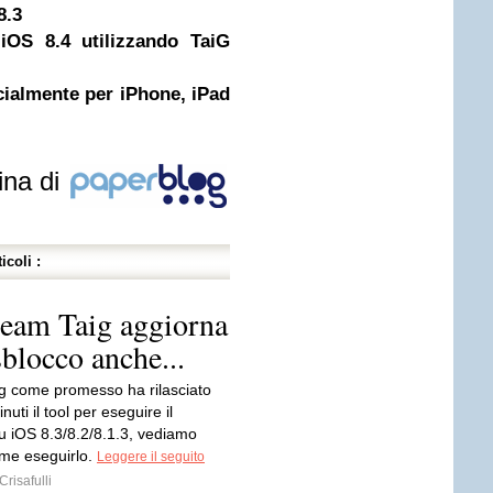
8.3
 iOS 8.4 utilizzando TaiG
icialmente per iPhone, iPad
ina di
icoli :
 team Taig aggiorna
sblocco anche...
ig come promesso ha rilasciato
uti il tool per eseguire il
su iOS 8.3/8.2/8.1.3, vediamo
me eseguirlo.
Leggere il seguito
risafulli