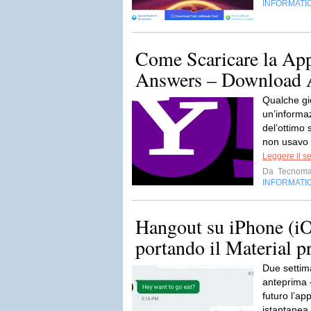
INFORMATI
Come Scaricare la Ap
Answers – Download
Qualche gi
un’informa
del’ottimo 
non usavo 
Leggere il s
Da
Tecnoma
INFORMATI
Hangout su iPhone (iO
portando il Material 
Due settim
anteprima 
futuro l’ap
istantanea 