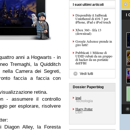
I suoi ultimi articoli
Disponibile il Jailbreak
I
Untethered di iOS 7 per
iPhone, iPad e iPod touch
Xbox 360 - fifa 13
(download)
Google Adsense prende in
giro tutti!
Pubblicati 1 Milione di
UDID rubati da un gruppo
 quattro anni a Hogwarts - in
di hacker da un portatile
dell'FBI
neo Tremaghi, la Quidditch
o nella Camera dei Segreti,
Vedi tutti
fronto faccia a faccia con
Dossier Paperblog
visualizzazione retina.
ipad
en - assumere il controllo
Tecnologia
gio per esplorare, risolvere
Harry Potter
Libri
ter:
ui Diagon Alley, la Foresta