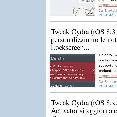
Leggere il s
Da
Enjoyph
INFORMATI
Tweak Cydia (iOS 8.3 
personalizziamo le noti
Lockscreen...
Un altro T
nostri iDev
supportand
parlando di
Leggere il s
Da
Roberto C
INFORMATI
Tweak Cydia (iOS 8.x.
Activator si aggiorna 