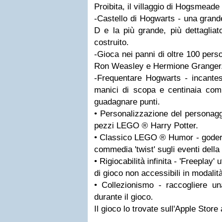
Proibita, il villaggio di Hogsmeade
-Castello di Hogwarts - una grand
D e la più grande, più dettagli
costruito.
-Gioca nei panni di oltre 100 perso
Ron Weasley e Hermione Granger
-Frequentare Hogwarts - incantes
manici di scopa e centinaia comp
guadagnare punti.
• Personalizzazione del personaggi
pezzi LEGO ® Harry Potter.
• Classico LEGO ® Humor - godere
commedia 'twist' sugli eventi della 
• Rigiocabilità infinita - 'Freeplay' 
di gioco non accessibili in modalit
• Collezionismo - raccogliere un
durante il gioco.
Il gioco lo trovate sull'Apple Store