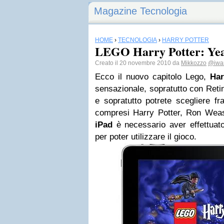
Magazine Tecnologia
HOME
›
TECNOLOGIA
›
HARRY POTTER
LEGO Harry Potter: Yea
Creato il 20 novembre 2010 da
Mikkozzo
@iwan
Ecco il nuovo capitolo Lego,
Har
sensazionale, sopratutto con Retin
e sopratutto potrete scegliere fr
compresi Harry Potter, Ron Wea
iPad
è necessario aver effettuat
per poter utilizzare il gioco.