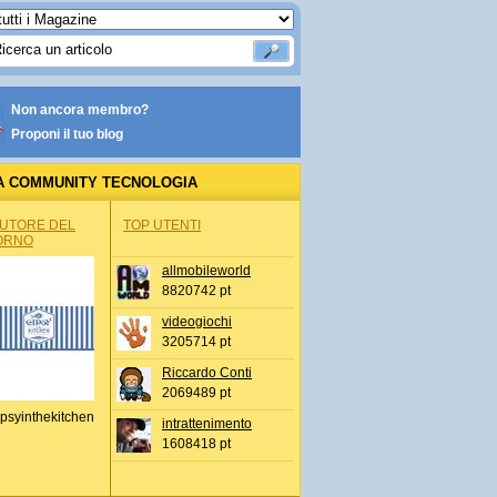
Non ancora membro?
Proponi il tuo blog
A COMMUNITY TECNOLOGIA
AUTORE DEL
TOP UTENTI
ORNO
allmobileworld
8820742 pt
videogiochi
3205714 pt
Riccardo Conti
2069489 pt
psyinthekitchen
intrattenimento
1608418 pt