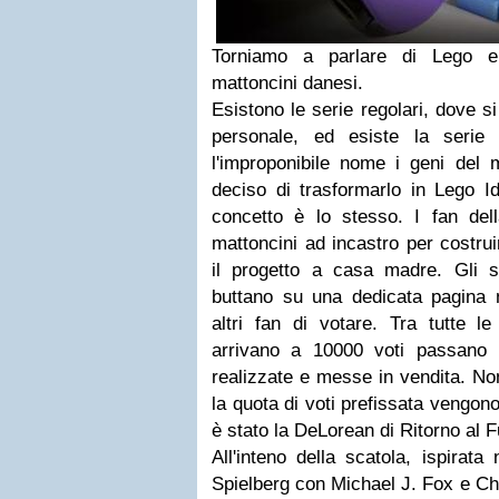
Torniamo a parlare di Lego e d
mattoncini danesi.
Esistono le serie regolari, dove s
personale, ed esiste la seri
l'improponibile nome i geni del 
deciso di trasformarlo in Lego I
concetto è lo stesso. I fan dell
mattoncini ad incastro per costrui
il progetto a casa madre. Gli sp
buttano su una dedicata pagina ne
altri fan di votare. Tra tutte l
arrivano a 10000 voti passano 
realizzate e messe in vendita. Non
la quota di voti prefissata vengono
è stato la DeLorean di Ritorno al F
All'inteno della scatola, ispirat
Spielberg con Michael J. Fox e Ch