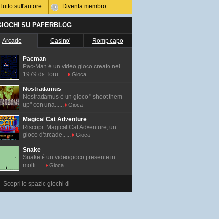
Tutto sull'autore
Diventa membro
 GIOCHI SU PAPERBLOG
Arcade
Casino'
Rompicapo
Pacman
Pac-Man é un video gioco creato nel
1979 da Toru......
Gioca
Nostradamus
Nostradamus è un gioco " shoot them
up" con una......
Gioca
Magical Cat Adventure
Riscopri Magical Cat Adventure, un
gioco d'arcade......
Gioca
Snake
Snake è un videogioco presente in
molti......
Gioca
Scopri lo spazio giochi di