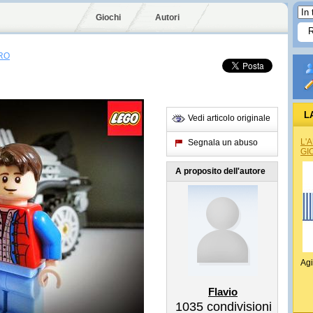
Giochi
Autori
RO
L
Vedi articolo originale
L'
Segnala un abuso
GI
A proposito dell'autore
Agi
Flavio
1035
condivisioni