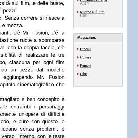
osità sul film, e delle buste,
Attori
i pezzi.
Ritorno al futuro
Film
. Senza correre si riesce a
ra e mezza.
anti, c'è Mr. Fusion, c'è la
Magazines
antastiche ruote a scomparsa
n, con la doppia faccia, c'è
Cinema
bilità di realizzare le tre
Cultura
po, ciascuna per ogni film
Fumetti
iendo un pezzo dal modello
Libri
d aggiungendo Mr. Fusion
apitolo cinematografico che
ettagliato e ben concepito è
rare entrambi i personaggi
amente un'opera di difficile
modo, e pure con questo le
chiudano senza problemi, è
 verso l'interno, con le teste