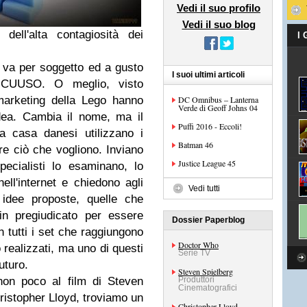
Vedi il suo profilo
Vedi il suo blog
ell'alta contagiosità dei
I
i va per soggetto ed a gusto
I suoi ultimi articoli
e CUUSO. O meglio, visto
marketing della Lego hanno
DC Omnibus – Lanterna
Verde di Geoff Johns 04
dea. Cambia il nome, ma il
Puffi 2016 - Eccoli!
a casa danesi utilizzano i
Batman 46
re ciò che vogliono. Inviano
Justice League 45
ecialisti lo esaminano, lo
ll'internet e chiedono agli
Vedi tutti
e idee proposte, quelle che
in pregiudicato per essere
Dossier Paperblog
 tutti i set che raggiungono
Doctor Who
 realizzati, ma uno di questi
Serie TV
uturo.
Steven Spielberg
a non poco al film di Steven
Produttori
Cinematografici
ristopher Lloyd, troviamo un
Christopher Lloyd