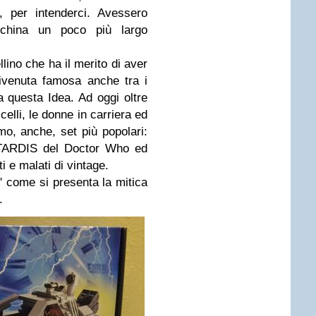
e, per intenderci. Avessero
acchina un poco più largo
ino che ha il merito di aver
ivenuta famosa anche tra i
a questa Idea. Ad oggi oltre
celli, le donne in carriera ed
mo, anche, set più popolari:
 TARDIS del Doctor Who ed
ti e malati di vintage.
 come si presenta la mitica
.