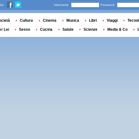
 su
Username
Password
ocietà
Cultura
Cinema
Musica
Libri
Viaggi
Tecnol
er Lei
Sesso
Cucina
Salute
Scienze
Media & Co