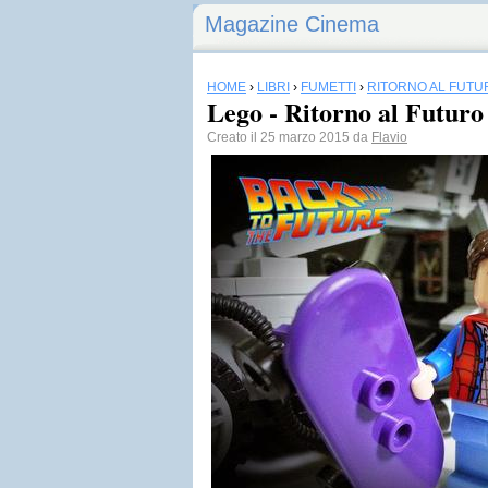
Magazine Cinema
HOME
›
LIBRI
›
FUMETTI
›
RITORNO AL FUTU
Lego - Ritorno al Futuro
Creato il 25 marzo 2015 da
Flavio