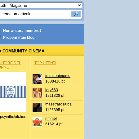
Non ancora membro?
Proponi il tuo blog
A COMMUNITY CINEMA
AUTORE DEL
TOP UTENTI
ORNO
intrattenimento
1608418 pt
lory663
1211328 pt
maestrarosalba
1126395 pt
psyinthekitchen
rimmel
615214 pt