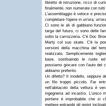
libretto di istruzione, ricco di curi
finalmente, non numerate con tutti 
L'assemblaggio è veloce e preciso
completare l'opere in un'ora, un'o
Ci sono le ali di gabbiano funzion
targa del futuro, ci sono delle f
sotto la carrozzeria. C'è Doc Brow
Marty col suo skate. C'è la possi
versioni della macchina del tem
realizzato. Semplicemente togl
base, sostituendo le ruote e
possiamo giocare con l'auto del c
abbiamo preferito.
Un difetto? Il modello, seppure d
un filo troppo piccolo. Far ent
nell'abitacolo della vettura è ver
ingegneria ad incastro. L'unico 
portiere è improbabile che si 
mettere entrambi gli omini inclinati