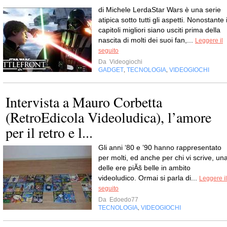
di Michele LerdaStar Wars è una serie
atipica sotto tutti gli aspetti. Nonostante 
capitoli migliori siano usciti prima della
nascita di molti dei suoi fan,...
Leggere il
seguito
Da
Videogiochi
GADGET
TECNOLOGIA
VIDEOGIOCHI
,
,
Intervista a Mauro Corbetta
(RetroEdicola Videoludica), l’amore
per il retro e l...
Gli anni ‘80 e ’90 hanno rappresentato
per molti, ed anche per chi vi scrive, un
delle ere piĂš belle in ambito
videoludico. Ormai si parla di...
Leggere il
seguito
Da
Edoedo77
TECNOLOGIA
VIDEOGIOCHI
,