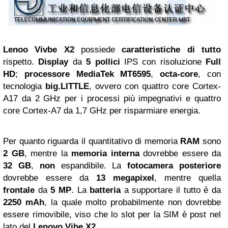
Lenoo Vivbe X2
possiede
caratteristiche
di tutto
rispetto.
Display
da
5 pollici
IPS con risoluzione
Full
HD
;
processore MediaTek MT6595
,
octa-core
, con
tecnologia
big.LITTLE
, ovvero con quattro core Cortex-
A17 da 2 GHz per i processi più impegnativi e quattro
core Cortex-A7 da 1,7 GHz per risparmiare energia.
Per quanto riguarda il quantitativo di memoria
RAM
sono
2 GB
, mentre la
memoria interna
dovrebbe essere da
32 GB
,
non
espandibile. La
fotocamera posteriore
dovrebbe essere da
13 megapixel
, mentre quella
frontale
da
5 MP
. La
batteria
a supportare il tutto è da
2250 mAh
, la quale molto probabilmente non dovrebbe
essere rimovibile, viso che lo slot per la SIM è post nel
lato del
Lenovo Vibe X2
.