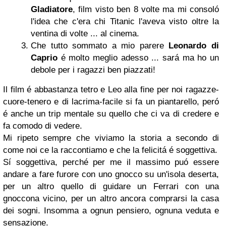
Gladiatore
, film visto ben 8 volte ma mi consoló
l'idea che c'era chi Titanic l'aveva visto oltre la
ventina di volte ... al cinema.
Che tutto sommato a mio parere
Leonardo di
Caprio
é molto meglio adesso ... sará ma ho un
debole per i ragazzi ben piazzati!
Il film é abbastanza tetro e Leo alla fine per noi ragazze-
cuore-tenero e di lacrima-facile si fa un piantarello, peró
é anche un trip mentale su quello che ci va di credere e
fa comodo di vedere.
Mi ripeto sempre che viviamo la storia a secondo di
come noi ce la raccontiamo e che la felicitá é soggettiva.
Sí soggettiva, perché per me il massimo puó essere
andare a fare furore con uno gnocco su un'isola deserta,
per un altro quello di guidare un Ferrari con una
gnoccona vicino, per un altro ancora comprarsi la casa
dei sogni. Insomma a ognun pensiero, ognuna veduta e
sensazione.