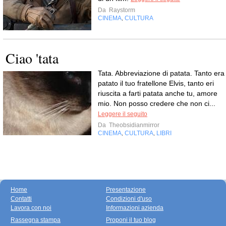
Da
Raystorm
CINEMA
CULTURA
,
Ciao 'tata
Tata. Abbreviazione di patata. Tanto era
patato il tuo fratellone Elvis, tanto eri
riuscita a farti patata anche tu, amore
mio. Non posso credere che non ci...
Leggere il seguito
Da
Theobsidianmirror
CINEMA
CULTURA
LIBRI
,
,
Home
Presentazione
Contatti
Condizioni d'uso
Lavora con noi
Informazioni azienda
Rassegna stampa
Proponi il tuo blog