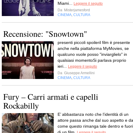
Miami...
Leggere il seguito
Da
Misterjamesford
CINEMA
CULTURA
,
Recensione: "Snowtown"
presenti piccoli spoileril film è presente
anche nella piattaforma MyMovies, se
qualcuno vuole posso "inviarglielo" in
qualsiasi momentoSi parlava proprio
ieri...
Leggere il seguito
Da
Giuseppe Armellini
CINEMA
CULTURA
,
Fury – Carri armati e capelli
Rockabilly
E’ abbastanza noto che l’identità di un
attore passa anche dal suo aspetto e d
come questo rimanga tale dentro e fuori
di un film.
Leggere il seguito