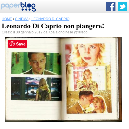
HOME
›
CINEMA
›
LEONARDO DI CAPRIO
Leonardo Di Caprio non piangere!
Creato il 30 gennaio 2012 da
Koalalondinese
@farego
Save