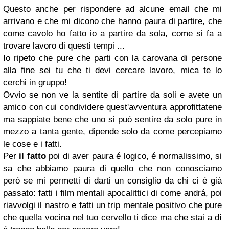
Questo anche per rispondere ad alcune email che mi
arrivano e che mi dicono che hanno paura di partire, che
come cavolo ho fatto io a partire da sola, come si fa a
trovare lavoro di questi tempi ...
Io ripeto che pure che parti con la carovana di persone
alla fine sei tu che ti devi cercare lavoro, mica te lo
cerchi in gruppo!
Ovvio se non ve la sentite di partire da soli e avete un
amico con cui condividere quest'avventura approfittatene
ma sappiate bene che uno si puó sentire da solo pure in
mezzo a tanta gente, dipende solo da come percepiamo
le cose e i fatti.
Per
il fatto
poi di aver paura é logico, é normalissimo, si
sa che abbiamo paura di quello che non conosciamo
peró se mi permetti di darti un consiglio da chi ci é giá
passato: fatti i film mentali apocalittici di come andrá, poi
riavvolgi il nastro e fatti un trip mentale positivo che pure
che quella vocina nel tuo cervello ti dice ma che stai a dí