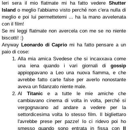
Ieri sera il mio flatmate mi ha fatto vedere
Shutter
Island
o meglio l'abbiamo visto perché non c'era nulla di
meglio e poi lui permettetemi ... ha la mano avvelenata
con il film!
Se mi leggi flatmate non avercela con me se no niente
biscotti! :)
Anyway
Leonardo di Caprio
mi ha fatto pensare a un
paio di cose:
Alla mia amica Svedese che si incaxxava come
una iena quando i vari giornali di
gossip
appioppavano a Leo una nuova fiamma, e che
avrebbe fatto carte false per averlo nonostante
aveva un fidanzato niente male.
Al
Titanic
e a tutte le mie amiche che
cambiavano cinema di volta in volta, perché si
vergognavano ad andare a vedere per la
settordicesima volta lo stesso film. Il bigliettaro
l'avrebbe prese per pazze! Io ci ridevo poi ho
smesso quando sono entrata in fissa con
Il