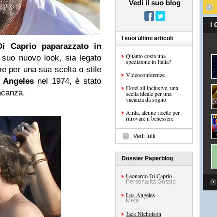
Vedi il suo blog
I
I suoi ultimi articoli
i Caprio paparazzato in
Quanto costa una
l suo nuovo look, sia legato
spedizione in Italia?
e per una sua scelta o stile
Videoconferenze
 Angeles
nel 1974, è stato
Hotel all inclusive, una
acanza.
scelta ideale per una
vacanza da sogno.
Amla, alcune ricette per
ritrovare il benessere
Vedi tutti
Dossier Paperblog
Leonardo Di Caprio
Personalità Gossip
Los Angeles
Mete
Jack Nicholson