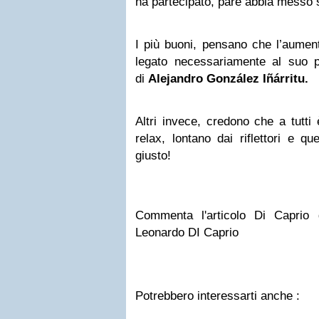
ha partecipato, pare abbia messo s
I più buoni, pensano che l’aument
legato necessariamente al suo p
di
Alejandro González Iñárritu.
Altri invece, credono che a tutt
relax, lontano dai riflettori e q
giusto!
Commenta l'articolo
Di Caprio 
Leonardo DI Caprio
Potrebbero interessarti anche :