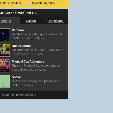
Tutto sull'autore
Diventa membro
 GIOCHI SU PAPERBLOG
Arcade
Casino'
Rompicapo
Pacman
Pac-Man é un video gioco creato nel
1979 da Toru......
Gioca
Nostradamus
Nostradamus è un gioco " shoot them
up" con una......
Gioca
Magical Cat Adventure
Riscopri Magical Cat Adventure, un
gioco d'arcade......
Gioca
Snake
Snake è un videogioco presente in
molti......
Gioca
Scopri lo spazio giochi di