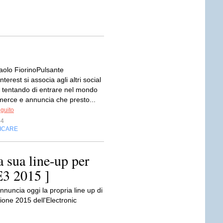
Paolo FiorinoPulsante
terest si associa agli altri social
 tentando di entrare nel mondo
merce e annuncia che presto...
eguito
64
FICARE
 sua line-up per
E3 2015 ]
nnuncia oggi la propria line up di
ione 2015 dell'Electronic