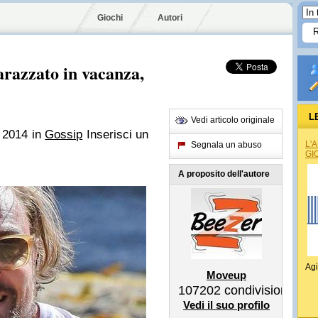
Giochi
Autori
razzato in vacanza,
L
Vedi articolo originale
o 2014
in
Gossip
Inserisci un
L'
Segnala un abuso
GI
A proposito dell'autore
Agi
Moveup
107202
condivisioni
Vedi il suo profilo