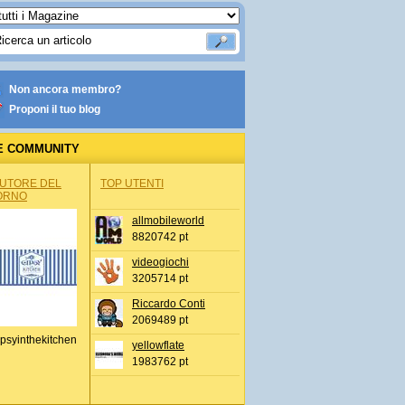
Non ancora membro?
Proponi il tuo blog
E COMMUNITY
AUTORE DEL
TOP UTENTI
ORNO
allmobileworld
8820742 pt
videogiochi
3205714 pt
Riccardo Conti
2069489 pt
psyinthekitchen
yellowflate
1983762 pt