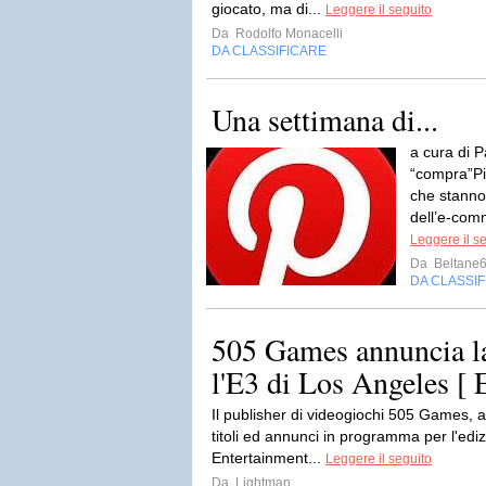
giocato, ma di...
Leggere il seguito
Da
Rodolfo Monacelli
DA CLASSIFICARE
Una settimana di...
a cura di 
“compra”Pin
che stanno
dell’e-com
Leggere il s
Da
Beltane
DA CLASSI
505 Games annuncia la
l'E3 di Los Angeles [ 
Il publisher di videogiochi 505 Games, a
titoli ed annunci in programma per l'ediz
Entertainment...
Leggere il seguito
Da
Lightman