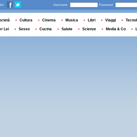
 su
Username
Password
ocietà
Cultura
Cinema
Musica
Libri
Viaggi
Tecnol
er Lei
Sesso
Cucina
Salute
Scienze
Media & Co