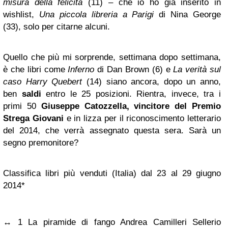
misura della felicità
(11) – che io ho già inserito in
wishlist,
Una piccola libreria a Parigi
di Nina George
(33), solo per citarne alcuni.
Quello che più mi sorprende, settimana dopo settimana,
è che libri come
Inferno
di Dan Brown (6) e
La verità sul
caso Harry Quebert
(14) siano ancora, dopo un anno,
ben
saldi
entro le 25 posizioni. Rientra, invece, tra i
primi 50
Giuseppe Catozzella, vincitore del Premio
Strega Giovani
e in lizza per il riconoscimento letterario
del 2014, che verrà assegnato questa sera. Sarà un
segno premonitore?
Classifica libri più venduti (Italia) dal 23 al 29 giugno
2014*
↔ 1 La piramide di fango Andrea Camilleri Sellerio