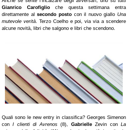
Anche se sente l’incalzare degli avversari, uno su tutti
Gianrico Carofiglio
che questa settimana entra
direttamente al
secondo posto
con il nuovo giallo
Una
mutevole verità
. Terzo Coelho e poi, via via a scendere
alcune novità, libri che salgono e libri che scendono.
Quali sono le new entry in classifica? Georges Simenon
con
I clienti di Avrenos
(8),
Gabrielle
Zevin con
La