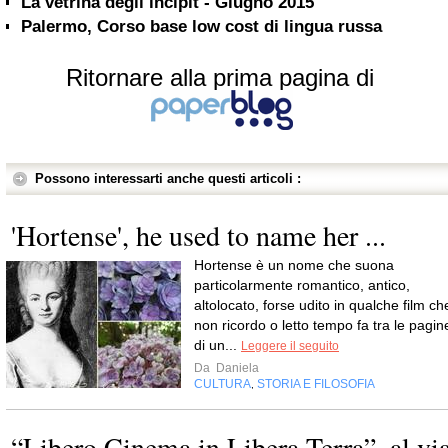
La vetrina degli incipit - Giugno 2015
Palermo, Corso base low cost di lingua russa
Ritornare alla prima pagina di
Possono interessarti anche questi articoli :
'Hortense', he used to name her ...
Hortense è un nome che suona
particolarmente romantico, antico,
altolocato, forse udito in qualche film ch
non ricordo o letto tempo fa tra le pagin
di un...
Leggere il seguito
Da
Daniela
CULTURA
STORIA E FILOSOFIA
,
“Libero Cinema in Libera Terra”, al vi