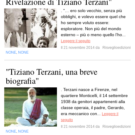
Rivelazione di Tiziano Terzani"
. "… ero solo vecchio, senza più
obblighi, e volevo essere quel che
ho sempre voluto essere:
esploratore. Non più del mondo
esterno – più o meno quello l’ho...
Leggere il seguito
Il 21 novembre 2014 da
Risveglioedizioni
NONE
NONE
,
"Tiziano Terzani, una breve
biografia"
. Terzani nasce a Firenze, nel
quartiere Monticelli, il 14 settembre
1938 da genitori appartenenti alla
classe operaia, il padre, Gerardo,
era meccanico con...
Leggere il
seguito
Il 21 novembre 2014 da
Risveglioedizioni
NONE
NONE
,