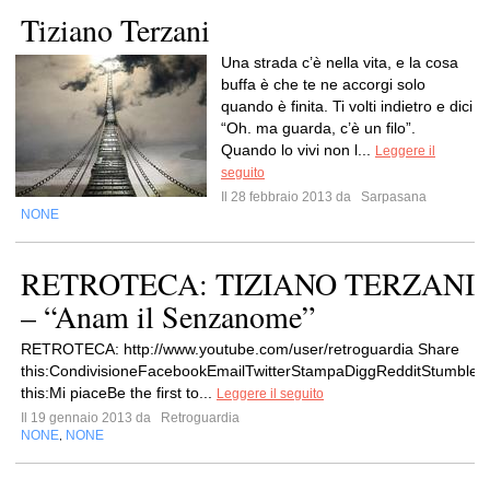
Tiziano Terzani
Una strada c’è nella vita, e la cosa
buffa è che te ne accorgi solo
quando è finita. Ti volti indietro e dici
“Oh. ma guarda, c’è un filo”.
Quando lo vivi non l...
Leggere il
seguito
Il 28 febbraio 2013 da
Sarpasana
NONE
RETROTECA: TIZIANO TERZANI
– “Anam il Senzanome”
RETROTECA: http://www.youtube.com/user/retroguardia Share
this:CondivisioneFacebookEmailTwitterStampaDiggRedditStumbleU
this:Mi piaceBe the first to...
Leggere il seguito
Il 19 gennaio 2013 da
Retroguardia
NONE
NONE
,