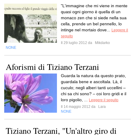
"L'immagine che mi viene in mente
quasi ogni giorno è quella di un
monaco zen che si siede nella sua
cella, prende un bel pennello, lo
intinge nel mortaio dove...
Leggere il
seguito
Il 29 luglio 2012 da
Mikdarko
NONE
Aforismi di Tiziano Terzani
Guarda la natura da questo prato,
guardala bene e ascoltala. Là, il
cuculo; negli alberi tanti uccellini –
chi sa chi sono? – coi loro gridi e il
loro pigolio, ...
Leggere il seguito
Il 14 maggio 2012 da
Lara
NONE
Tiziano Terzani, "Un'altro giro di