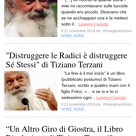
miei mi raccontavano sulle lucciole
quando ero piccolo. Dicevano che
se ne acchiappavi una e la mettevi
sotto il...
Leggere il seguito
Il 21 novembre 2014 da
Risveglioedizioni
NONE
NONE
,
"Distruggere le Radici è distruggere
Sé Stessi" di Tiziano Terzani
. "La fine è il mio inizio" è un libro
(pubblicato postumo) di Tiziano
Terzani, scritto a quattro mani con il
figlio Folco. «… e se io e te ci
sedessimo ogni...
Leggere il seguito
Il 21 novembre 2014 da
Risveglioedizioni
NONE
NONE
,
“Un Altro Giro di Giostra, il Libro