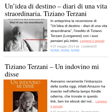
Un’idea di destino – diari di una vita
straordinaria. Tiziano Terzani
In anteprima la recensione di
"Un'idea di destino - diari di una vita
straordinaria", l'inedito di Tiziano
Terzani (Longanesi) con i suoi
pensieri più intimi.
Leggere il seguito
Il 07 maggio 2014 da
Leultime20
NONE
NONE
NONE
,
,
Tiziano Terzani – Un indovino mi
disse
Avevamo veramente l’imbarazzo
della scelta oggi, infatti Amazon ha
inserito nell’offerta lampo Kindle
odierna, che trovate in questo
link, ben tre ebook del not...
Leggere
il seguito