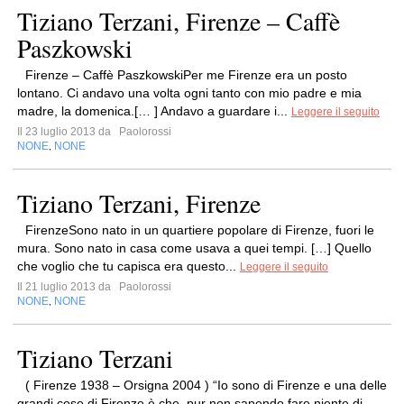
Tiziano Terzani, Firenze – Caffè
Paszkowski
Firenze – Caffè PaszkowskiPer me Firenze era un posto
lontano. Ci andavo una volta ogni tanto con mio padre e mia
madre, la domenica.[… ] Andavo a guardare i...
Leggere il seguito
Il 23 luglio 2013 da
Paolorossi
NONE
NONE
,
Tiziano Terzani, Firenze
FirenzeSono nato in un quartiere popolare di Firenze, fuori le
mura. Sono nato in casa come usava a quei tempi. […] Quello
che voglio che tu capisca era questo...
Leggere il seguito
Il 21 luglio 2013 da
Paolorossi
NONE
NONE
,
Tiziano Terzani
( Firenze 1938 – Orsigna 2004 ) “Io sono di Firenze e una delle
grandi cose di Firenze è che, pur non sapendo fare niente di