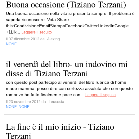
Buona occasione (Tiziano Terzani)
Una buona occasione nella vita si presenta sempre. Il problema è
saperla riconoscere. Vota:Share
this:CondivisioneEmailStampaFacebookTwitterLinkedInGoogle
+1Lik...
Leggere il seguito
Il 07 dicembre 2012 da
Alextog
NONE
il venerdì del libro- un indovino mi
disse di Tiziano Terzani
con questo post partecipo al venerdì del libro rubrica di home
made mamma. posso dire con certezza assoluta che con questo
romanzo ho fatto finalmente pace con...
Leggere il seguito
Il 23 novembre 2012 da
Leucosia
NONE
NONE
,
La fine è il mio inizio - Tiziano
Terzani