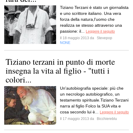
Tiziano Terzani è stato un giornalista
e uno scrittore italiano. Una vera
forza della natura,l’uomo che
realizza se stesso attraverso una
passione: il...
Leggere il seguito
Il 18 maggio 2013 da
Stevepop
NONE
Tiziano terzani in punto di morte
insegna la vita al figlio - "tutti i
colori...
Un'autobiografia speciale: più che
un necrologo autobiografico, un
testamento spirituale.Tiziano Terzani
narra al figlio Folco la SUA vita e
cosa secondo lui è...
Leggere il seguito
Il 17 maggio 2013 da
Bicchiereblu