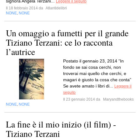
signora Angela Terzani...
Leggere il seguito
Il 18 febbraio 2014 da
Atlantidelibri
NONE
NONE
,
Un omaggio a fumetti per il grande
Tiziano Terzani: ce lo racconta
l’autrice
Postato il gennaio 23, 2014 “In
fondo se sai cosa cerchi, non
troverai mai quello che cerchi, e
magari è giusto la cosa che conta”
Se avete amato i libri di...
Leggere il
seguito
Il 23 gennaio 2014 da
Maryandthebooks
NONE
NONE
,
La fine è il mio inizio (il film) -
Tiziano Terzani