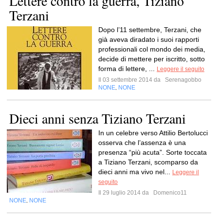
Lettere contro la guerra, Tiziano
Terzani
Dopo l’11 settembre, Terzani, che
già aveva diradato i suoi rapporti
professionali col mondo dei media,
decide di mettere per iscritto, sotto
forma di lettere, ...
Leggere il seguito
Il 03 settembre 2014 da
Serenagobbo
NONE
NONE
,
Dieci anni senza Tiziano Terzani
In un celebre verso Attilio Bertolucci
osserva che l’assenza è una
presenza “più acuta”. Sorte toccata
a Tiziano Terzani, scomparso da
dieci anni ma vivo nel...
Leggere il
seguito
Il 29 luglio 2014 da
Domenico11
NONE
NONE
,