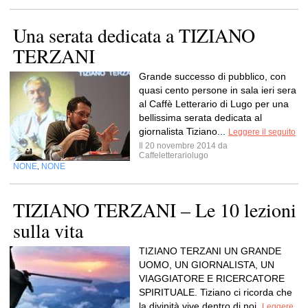
Una serata dedicata a TIZIANO
TERZANI
Grande successo di pubblico, con
quasi cento persone in sala ieri sera
al Caffè Letterario di Lugo per una
bellissima serata dedicata al
giornalista Tiziano...
Leggere il seguito
Il 20 novembre 2014 da
Caffeletterariolugo
NONE
NONE
,
TIZIANO TERZANI – Le 10 lezioni
sulla vita
TIZIANO TERZANI UN GRANDE
UOMO, UN GIORNALISTA, UN
VIAGGIATORE E RICERCATORE
SPIRITUALE. Tiziano ci ricorda che
la divinità vive dentro di noi.
Leggere