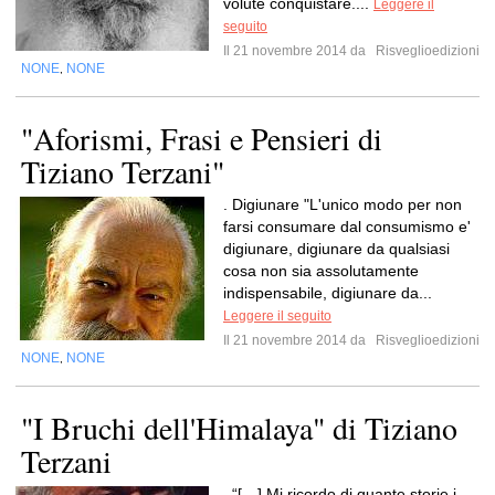
volute conquistare....
Leggere il
seguito
Il 21 novembre 2014 da
Risveglioedizioni
NONE
NONE
,
"Aforismi, Frasi e Pensieri di
Tiziano Terzani"
. Digiunare "L'unico modo per non
farsi consumare dal consumismo e'
digiunare, digiunare da qualsiasi
cosa non sia assolutamente
indispensabile, digiunare da...
Leggere il seguito
Il 21 novembre 2014 da
Risveglioedizioni
NONE
NONE
,
"I Bruchi dell'Himalaya" di Tiziano
Terzani
. “[…] Mi ricordo di quante storie i