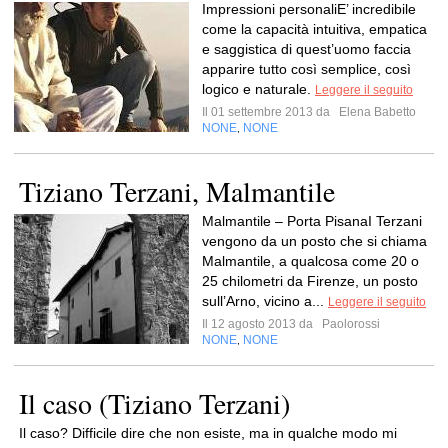
Impressioni personaliE’ incredibile
come la capacità intuitiva, empatica
e saggistica di quest’uomo faccia
apparire tutto così semplice, così
logico e naturale.
Leggere il seguito
Il 01 settembre 2013 da
Elena Babetto
NONE
NONE
,
Tiziano Terzani, Malmantile
Malmantile – Porta PisanaI Terzani
vengono da un posto che si chiama
Malmantile, a qualcosa come 20 o
25 chilometri da Firenze, un posto
sull’Arno, vicino a...
Leggere il seguito
Il 12 agosto 2013 da
Paolorossi
NONE
NONE
,
Il caso (Tiziano Terzani)
Il caso? Difficile dire che non esiste, ma in qualche modo mi