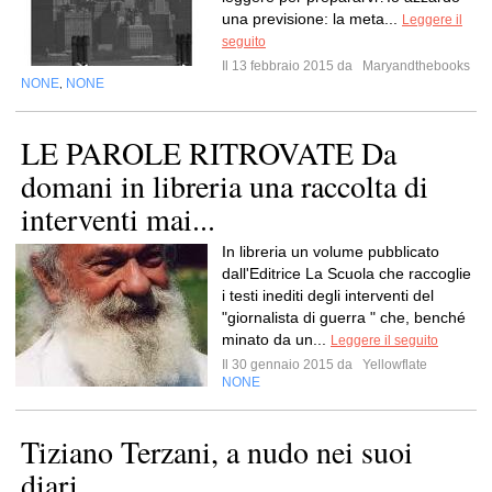
una previsione: la meta...
Leggere il
seguito
Il 13 febbraio 2015 da
Maryandthebooks
NONE
NONE
,
LE PAROLE RITROVATE Da
domani in libreria una raccolta di
interventi mai...
In libreria un volume pubblicato
dall'Editrice La Scuola che raccoglie
i testi inediti degli interventi del
"giornalista di guerra " che, benché
minato da un...
Leggere il seguito
Il 30 gennaio 2015 da
Yellowflate
NONE
Tiziano Terzani, a nudo nei suoi
diari