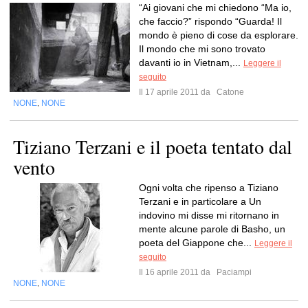
“Ai giovani che mi chiedono “Ma io,
che faccio?” rispondo “Guarda! Il
mondo è pieno di cose da esplorare.
Il mondo che mi sono trovato
davanti io in Vietnam,...
Leggere il
seguito
Il 17 aprile 2011 da
Catone
NONE
NONE
,
Tiziano Terzani e il poeta tentato dal
vento
Ogni volta che ripenso a Tiziano
Terzani e in particolare a Un
indovino mi disse mi ritornano in
mente alcune parole di Basho, un
poeta del Giappone che...
Leggere il
seguito
Il 16 aprile 2011 da
Paciampi
NONE
NONE
,