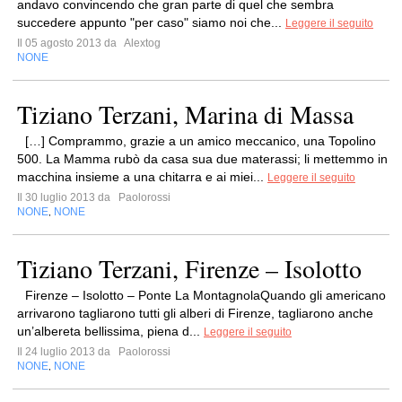
andavo convincendo che gran parte di quel che sembra
succedere appunto "per caso" siamo noi che...
Leggere il seguito
Il 05 agosto 2013 da
Alextog
NONE
Tiziano Terzani, Marina di Massa
[…] Comprammo, grazie a un amico meccanico, una Topolino
500. La Mamma rubò da casa sua due materassi; li mettemmo in
macchina insieme a una chitarra e ai miei...
Leggere il seguito
Il 30 luglio 2013 da
Paolorossi
NONE
NONE
,
Tiziano Terzani, Firenze – Isolotto
Firenze – Isolotto – Ponte La MontagnolaQuando gli americano
arrivarono tagliarono tutti gli alberi di Firenze, tagliarono anche
un’albereta bellissima, piena d...
Leggere il seguito
Il 24 luglio 2013 da
Paolorossi
NONE
NONE
,