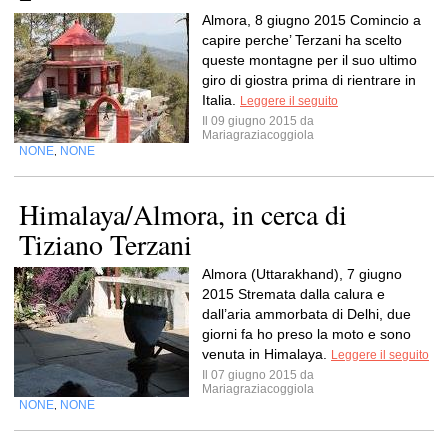
Almora, 8 giugno 2015 Comincio a
capire perche’ Terzani ha scelto
queste montagne per il suo ultimo
giro di giostra prima di rientrare in
Italia.
Leggere il seguito
Il 09 giugno 2015 da
Mariagraziacoggiola
NONE
NONE
,
Himalaya/Almora, in cerca di
Tiziano Terzani
Almora (Uttarakhand), 7 giugno
2015 Stremata dalla calura e
dall’aria ammorbata di Delhi, due
giorni fa ho preso la moto e sono
venuta in Himalaya.
Leggere il seguito
Il 07 giugno 2015 da
Mariagraziacoggiola
NONE
NONE
,