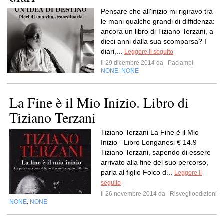
Pensare che all'inizio mi rigiravo tra
le mani qualche grandi di diffidenza:
ancora un libro di Tiziano Terzani, a
dieci anni dalla sua scomparsa? I
diari,...
Leggere il seguito
Il 29 dicembre 2014 da
Paciampi
NONE
NONE
,
La Fine è il Mio Inizio. Libro di
Tiziano Terzani
Tiziano Terzani La Fine è il Mio
Inizio - Libro Longanesi € 14.9
Tiziano Terzani, sapendo di essere
arrivato alla fine del suo percorso,
parla al figlio Folco d...
Leggere il
seguito
Il 26 novembre 2014 da
Risveglioedizioni
NONE
NONE
,