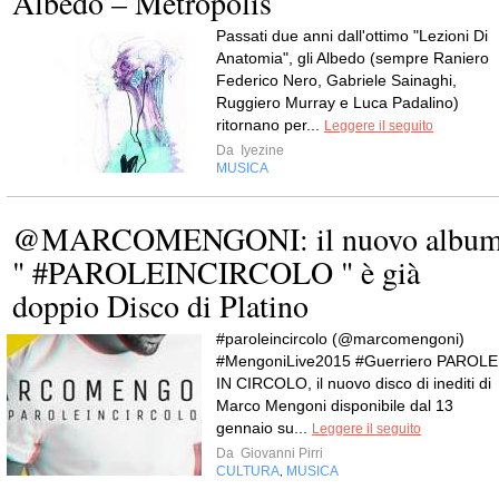
Albedo – Metropolis
Passati due anni dall'ottimo "Lezioni Di
Anatomia", gli Albedo (sempre Raniero
Federico Nero, Gabriele Sainaghi,
Ruggiero Murray e Luca Padalino)
ritornano per...
Leggere il seguito
Da
Iyezine
MUSICA
@MARCOMENGONI: il nuovo albu
" #PAROLEINCIRCOLO " è già
doppio Disco di Platino
#paroleincircolo (@marcomengoni)
#MengoniLive2015 #Guerriero PAROLE
IN CIRCOLO, il nuovo disco di inediti di
Marco Mengoni disponibile dal 13
gennaio su...
Leggere il seguito
Da
Giovanni Pirri
CULTURA
MUSICA
,