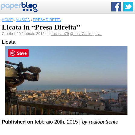
HOME
›
MUSICA
›
PRESA DIRETTA
Licata in “Presa Diretta”
Creato il 20 febbraio 2015 da
Lucastro79
@LucaCastrogiova
Licata
Save
Published on
febbraio 20th, 2015 |
by radiobattente