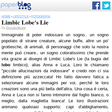
HOME
›
LIFESTYLE
›
FOTOGRAFIA
Limbic Lobe's Lie
Da
Elenabottinelli
Immaginate di poter indossare un sogno.. un sogno
popolato di strane creature, alcune buffe, altre un po'
grottesche, di animali, di personaggi che solo la nostra
mente può creare.. un sogno coloratissimo che prende
vita grazie ai disegni di Limbic Lobe's Lie (la bugia del
lobo
limbico), alias Anna e Luca.
Loro le chiamano
"piccole allucinazioni da indossare" e credo non ci sia
definizione più azzeccata!
Ho fatto davvero fatica a
selezionare alcune immagini per voi, perchè le loro
creazioni sono una più bella dell'altra. Una cosa è certa,
Anna e Luca non si fanno intimorire dal foglio bianco, o
meglio, dalla maglietta bianca! Le loro illustrazioni
animano qualsiasi supporto: capi d'abbigliamento,