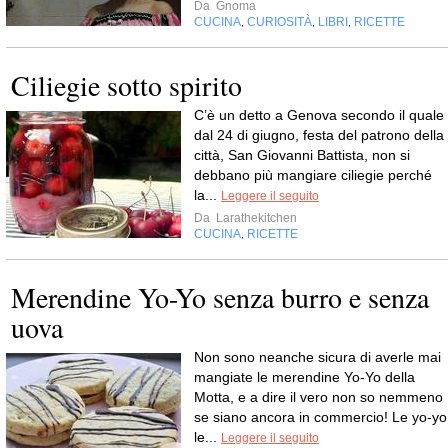
Da
Gnoma
CUCINA
CURIOSITÀ
LIBRI
RICETTE
,
,
,
Ciliegie sotto spirito
C’è un detto a Genova secondo il quale
dal 24 di giugno, festa del patrono della
città, San Giovanni Battista, non si
debbano più mangiare ciliegie perché
la...
Leggere il seguito
Da
Larathekitchen
CUCINA
RICETTE
,
Merendine Yo-Yo senza burro e senza
uova
Non sono neanche sicura di averle mai
mangiate le merendine Yo-Yo della
Motta, e a dire il vero non so nemmeno
se siano ancora in commercio! Le yo-yo
le...
Leggere il seguito