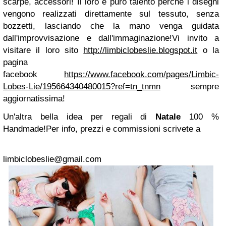
scarpe, accessori!
Il loro è puro talento perchè i disegni
vengono realizzati direttamente sul tessuto, senza
bozzetti, lasciando che la mano venga guidata
dall'improvvisazione e dall'immaginazione!
Vi invito a
visitare il loro sito
http://limbiclobeslie.blogspot.it
o la
pagina
facebook
https://www.facebook.com/pages/Limbic-
Lobes-Lie/195664340480015?ref=tn_tnmn
sempre
aggiornatissima!
Un'altra bella idea per regali di
Natale
100 %
Handmade!
Per info, prezzi e commissioni scrivete a
limbiclobeslie@gmail.com