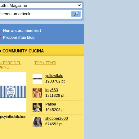
Non ancora membro?
Proponi il tuo blog
A COMMUNITY CUCINA
AUTORE DEL
TOP UTENTI
ORNO
yellowflate
1983762 pt
lory663
1211328 pt
Patiba
1045208 pt
psyinthekitchen
shopper2000
674552 pt