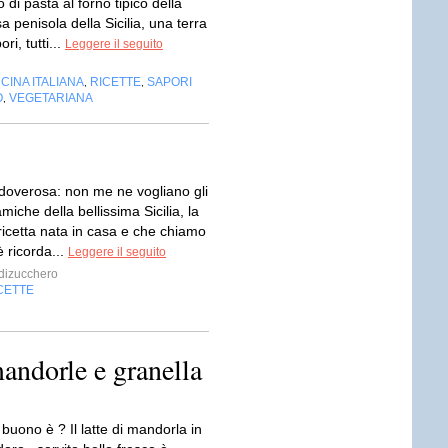
o di pasta al forno tipico della
a penisola della Sicilia, una terra
ori, tutti...
Leggere il seguito
CINA ITALIANA
RICETTE
SAPORI
,
,
O
VEGETARIANA
,
overosa: non me ne vogliano gli
amiche della bellissima Sicilia, la
ricetta nata in casa e che chiamo
 ricorda...
Leggere il seguito
dizucchero
CETTE
andorle e granella
uono è ? Il latte di mandorla in