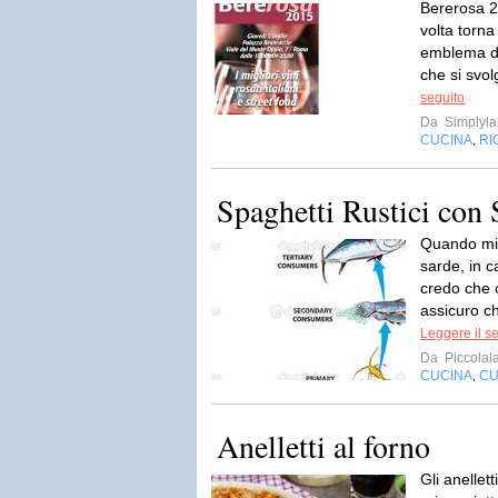
Bererosa 2
volta torn
emblema de
che si svol
seguito
Da
Simplyla
CUCINA
RI
,
Spaghetti Rustici con 
Quando mi 
sarde, in 
credo che o
assicuro ch
Leggere il s
Da
Piccolal
CUCINA
CU
,
Anelletti al forno
Gli anellett