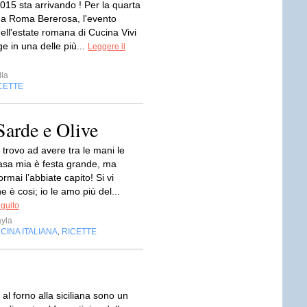
015 sta arrivando ! Per la quarta
a a Roma Bererosa, l'evento
ll'estate romana di Cucina Vivi
ge in una delle più...
Leggere il
lla
CETTE
Sarde e Olive
trovo ad avere tra le mani le
casa mia è festa grande, ma
rmai l’abbiate capito! Si vi
e è cosi; io le amo più del...
eguito
ayla
CINA ITALIANA
RICETTE
,
i al forno alla siciliana sono un