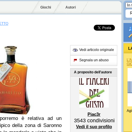
Giochi
Autori
ETTO
L
Vedi articolo originale
L'
Segnala un abuso
GI
A proposito dell'autore
Agi
Piac3r
oporremo è relativa ad un
3543
condivisioni
tipico della zona di Saronno
Vedi il suo profilo