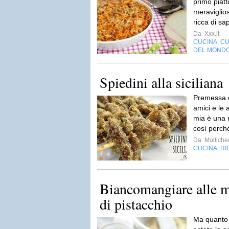
primo piatt
meraviglios
ricca di sap
Da
Xxx.it
CUCINA
CU
,
DEL MOND
Spiedini alla siciliana
Premessa d
amici e le 
mia è una 
così perchè
Da
Molliche
CUCINA
RI
,
Biancomangiare alle m
di pistacchio
Ma quanto b