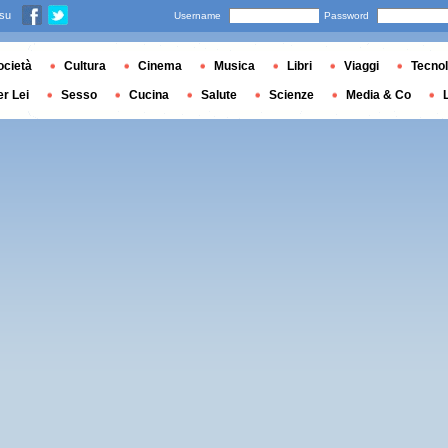
 su
Username
Password
ocietà
Cultura
Cinema
Musica
Libri
Viaggi
Tecnol
er Lei
Sesso
Cucina
Salute
Scienze
Media & Co