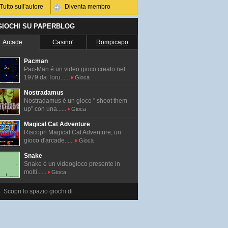
Tutto sull'autore
Diventa membro
 GIOCHI SU PAPERBLOG
Arcade
Casino'
Rompicapo
Pacman
Pac-Man é un video gioco creato nel
1979 da Toru......
Gioca
Nostradamus
Nostradamus è un gioco " shoot them
up" con una......
Gioca
Magical Cat Adventure
Riscopri Magical Cat Adventure, un
gioco d'arcade......
Gioca
Snake
Snake è un videogioco presente in
molti......
Gioca
Scopri lo spazio giochi di