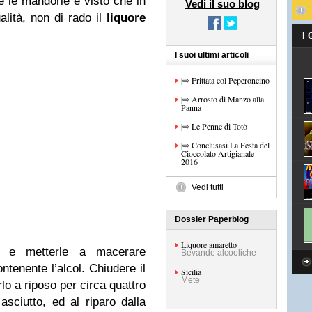
e le mandorle e visto che in
Vedi il suo blog
lità, non di rado il
liquore
I
I suoi ultimi articoli
|⇨ Frittata col Peperoncino
|⇨ Arrosto di Manzo alla
Panna
|⇨ Le Penne di Totò
|⇨ Conclusasi La Festa del
Cioccolato Artigianale
2016
Vedi tutti
Dossier Paperblog
Liquore amaretto
le e metterle a macerare
Bevande alcooliche
ontenente l’alcol. Chiudere il
Sicilia
Mete
lo a riposo per circa quattro
sciutto, ed al riparo dalla