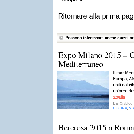
Ritornare alla prima pag
Possono interessarti anche questi art
Expo Milano 2015 – C
Mediterraneo
Il mar Medi
Europa, Afr
uniti dal c
un’area dov
seguito
Da
Oryblog
CUCINA
VI
,
Bererosa 2015 a Roma 