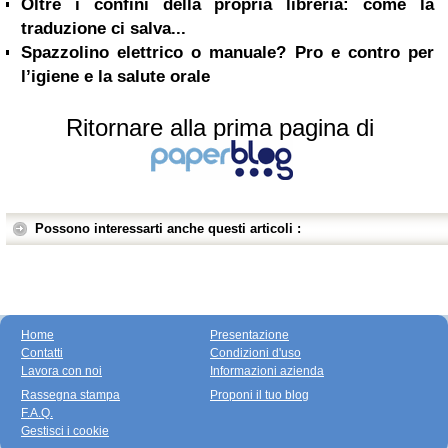
Oltre i confini della propria libreria: come la
traduzione ci salva...
Spazzolino elettrico o manuale? Pro e contro per
l’igiene e la salute orale
Ritornare alla prima pagina di
Possono interessarti anche questi articoli :
Home
Presentazione
Contatti
Condizioni d'uso
Lavora con noi
Informazioni azienda
Rassegna stampa
Proponi il tuo blog
F.A.Q.
Gestisci i cookie