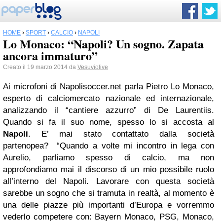
HOME
›
SPORT
›
CALCIO
›
NAPOLI
Lo Monaco: “Napoli? Un sogno. Zapata
ancora immaturo”
Creato il 19 marzo 2014 da
Vesuviolive
Ai microfoni di Napolisoccer.net parla Pietro Lo Monaco,
esperto di calciomercato nazionale ed internazionale,
analizzando il “cantiere azzurro” di De Laurentiis.
Quando si fa il suo nome, spesso lo si accosta al
Napoli
. E’ mai stato contattato dalla società
partenopea? “Quando a volte mi incontro in lega con
Aurelio, parliamo spesso di calcio, ma non
approfondiamo mai il discorso di un mio possibile ruolo
all’interno del Napoli. Lavorare con questa società
sarebbe un sogno che si tramuta in realtà, al momento è
una delle piazze più importanti d’Europa e vorremmo
vederlo competere con: Bayern Monaco, PSG, Monaco,