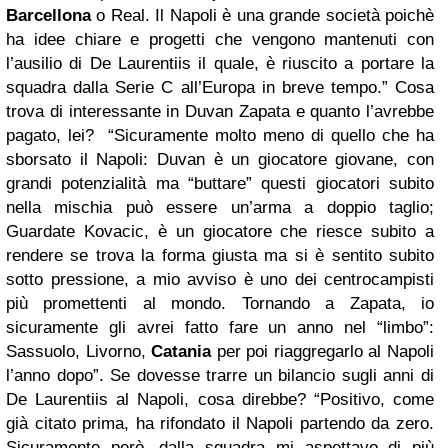
Barcellona
o Real. Il Napoli è una grande società poichè
ha idee chiare e progetti che vengono mantenuti con
l’ausilio di De Laurentiis il quale, è riuscito a portare la
squadra dalla Serie C all’Europa in breve tempo.” Cosa
trova di interessante in Duvan Zapata e quanto l’avrebbe
pagato, lei? “Sicuramente molto meno di quello che ha
sborsato il Napoli: Duvan è un giocatore giovane, con
grandi potenzialità ma “buttare” questi giocatori subito
nella mischia può essere un’arma a doppio taglio;
Guardate Kovacic, è un giocatore che riesce subito a
rendere se trova la forma giusta ma si è sentito subito
sotto pressione, a mio avviso è uno dei centrocampisti
più promettenti al mondo. Tornando a Zapata, io
sicuramente gli avrei fatto fare un anno nel “limbo”:
Sassuolo, Livorno,
Catania
per poi riaggregarlo al Napoli
l’anno dopo”. Se dovesse trarre un bilancio sugli anni di
De Laurentiis al Napoli, cosa direbbe? “Positivo, come
già citato prima, ha rifondato il Napoli partendo da zero.
Sicuramente però, dalla squadra mi aspettavo di più