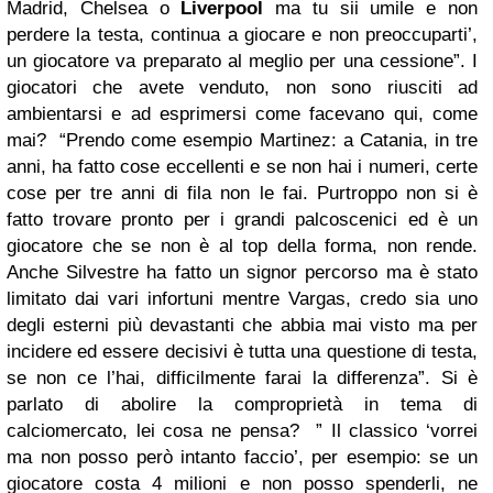
Madrid, Chelsea o
Liverpool
ma tu sii umile e non
perdere la testa, continua a giocare e non preoccuparti’,
un giocatore va preparato al meglio per una cessione”. I
giocatori che avete venduto, non sono riusciti ad
ambientarsi e ad esprimersi come facevano qui, come
mai? “Prendo come esempio Martinez: a Catania, in tre
anni, ha fatto cose eccellenti e se non hai i numeri, certe
cose per tre anni di fila non le fai. Purtroppo non si è
fatto trovare pronto per i grandi palcoscenici ed è un
giocatore che se non è al top della forma, non rende.
Anche Silvestre ha fatto un signor percorso ma è stato
limitato dai vari infortuni mentre Vargas, credo sia uno
degli esterni più devastanti che abbia mai visto ma per
incidere ed essere decisivi è tutta una questione di testa,
se non ce l’hai, difficilmente farai la differenza”. Si è
parlato di abolire la comproprietà in tema di
calciomercato, lei cosa ne pensa? ” Il classico ‘vorrei
ma non posso però intanto faccio’, per esempio: se un
giocatore costa 4 milioni e non posso spenderli, ne