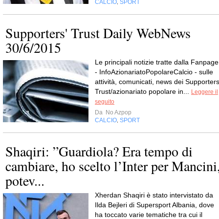
CALCIO
SPORT
,
Supporters' Trust Daily WebNews
30/6/2015
Le principali notizie tratte dalla Fanpage
- InfoAzionariatoPopolareCalcio - sulle
attività, comunicati, news dei Supporters
Trust/azionariato popolare in...
Leggere il
seguito
Da
No Azpop
CALCIO
SPORT
,
Shaqiri: ”Guardiola? Era tempo di
cambiare, ho scelto l’Inter per Mancini
potev...
Xherdan Shaqiri è stato intervistato da
Ilda Bejleri di Supersport Albania, dove
ha toccato varie tematiche tra cui il