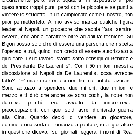
quest’anno: troppi punti persi con le piccole e se punti a
vincere lo scudetto, in un campionato come il nostro, non
puoi permettertelo. A mio avviso manca qualche figura
leader al Napoli, un giocatore che sappia ‘farsi sentire’
ovvero, che abbia carattere oltre ad abilita’ tecniche. Su
Bigon posso solo dire di essere una persona che rispetta
l’operato altrui, quindi non credo di essere autorizzato a
giudicare il suo lavoro, svolto sotto consigli di Benitez e
del Presidente De Laurentiis”. Con i 50 milioni messi a
disposizione al Napoli da De Laurentiis, cosa avrebbe
fatto? “E’ una cifra con cui non ho mai potuto lavorare.
Sono abituato a spendere due milioni, due milioni e
mezzo e ti dirò che anche se sono pochi, la notte non
dormivo perchè ero avvolto da innumerevoli
preoccupazioni, con quei soldi avrei dichiarato guerra
alla Cina. Quando decidi di vendere un giocatore,
comincia una sorta di romanzo a puntate, io al giocatore
in questione dicevo: ‘sui giornali leggerai i nomi di Real