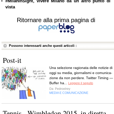
#MilanInSight, vivere Milano da un altro punto di
vista
Ritornare alla prima pagina di
Possono interessarti anche questi articoli :
Post-it
Una sele­zione ragio­nata delle noti­zie di
oggi su media, gior­na­li­smi e comu­ni­ca­
zione da non perdere. Twit­ter Timing —
Buf­fer ha...
Leggere il seguito
Da
Pedroelrey
MEDIA E COMUNICAZIONE
Tennis - Wimbledon 2015, in diretta