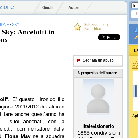
zione
Giochi
Autori
SIONE
›
SKY
Selezionati da
 Sky: Ancelotti in
Paperblog
ons
L
Segnala un abuso
L'
GI
A proposito dell'autore
oli
“. E’ questo l’ironico filo
agione 2011/2012 di calcio e
llitare anche quest’anno ha
Agi
r i suoi abbonati, con la
Iltelevisionario
lotti, commentatore della
1865
condivisioni
di
Fiona May
nella squadra