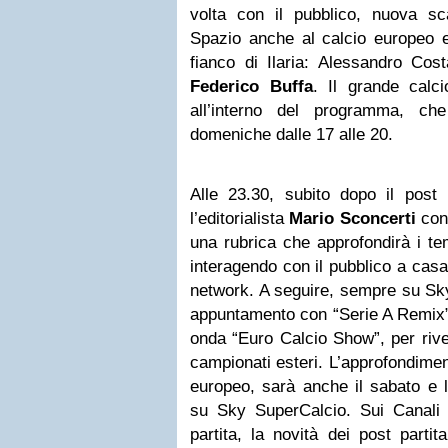
volta con il pubblico, nuova sca
Spazio anche al calcio europeo e
fianco di Ilaria: Alessandro Cos
Federico Buffa
. Il grande calci
all’interno del programma, ch
domeniche dalle 17 alle 20.
Alle 23.30, subito dopo il post p
l’editorialista
Mario Sconcerti
con 
una rubrica che approfondirà i tem
interagendo con il pubblico a casa 
network. A seguire, sempre su Sk
appuntamento con “Serie A Remix”,
onda “Euro Calcio Show”, per rivede
campionati esteri. L’approfondimen
europeo, sarà anche il sabato e 
su Sky SuperCalcio. Sui Canali C
partita, la novità dei post partita