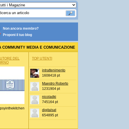
Non ancora membro?
Proponi il tuo blog
A COMMUNITY MEDIA E COMUNICAZIONE
AUTORE DEL
TOP UTENTI
ORNO
intrattenimento
1608418 pt
Maestro Roberto
1231904 pt
nicoladki
745164 pt
psyinthekitchen
digitalsat
654895 pt