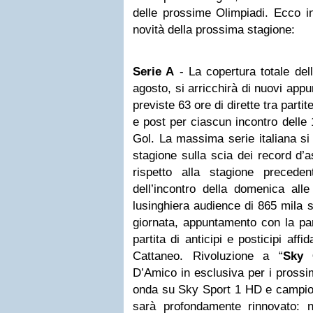
delle prossime Olimpiadi. Ecco in 
novità della prossima stagione:
Serie A
- La copertura totale del
agosto, si arricchirà di nuovi ap
previste 63 ore di dirette tra parti
e post per ciascun incontro delle 
Gol. La massima serie italiana si
stagione sulla scia dei record d’
rispetto alla stagione precede
dell’incontro della domenica all
lusinghiera audience di 865 mila s
giornata, appuntamento con la par
partita di anticipi e posticipi aff
Cattaneo. Rivoluzione a “
Sky 
D’Amico in esclusiva per i prossim
onda su Sky Sport 1 HD e campion
sarà profondamente rinnovato: 