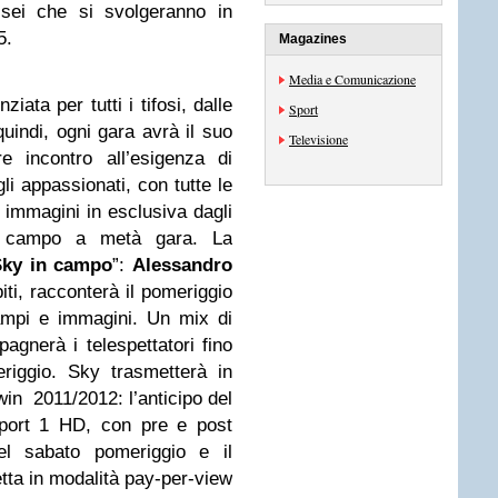
 sei che si svolgeranno in
5.
Magazines
Media e Comunicazione
iata per tutti i tifosi, dalle
Sport
uindi, ogni gara avrà il suo
Televisione
e incontro all’esigenza di
li appassionati, con tutte le
le immagini in esclusiva dagli
sul campo a metà gara. La
Sky in campo
”:
Alessandro
iti, racconterà il pomeriggio
ampi e immagini. Un mix di
gnerà i telespettatori fino
eriggio. Sky trasmetterà in
bwin 2011/2012: l’anticipo del
port 1 HD, con pre e post
del sabato pomeriggio e il
etta in modalità pay-per-view