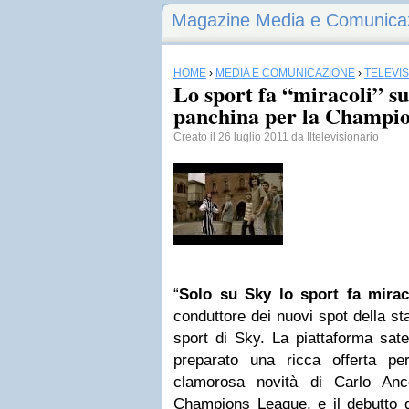
Magazine Media e Comunica
HOME
›
MEDIA E COMUNICAZIONE
›
TELEVI
Lo sport fa “miracoli” su
panchina per la Champi
Creato il 26 luglio 2011 da
Iltelevisionario
“
Solo su
Sky
lo sport fa mirac
conduttore dei nuovi spot della st
sport di Sky. La piattaforma sate
preparato una ricca offerta pe
clamorosa novità di Carlo Ance
Champions League, e il debutto 