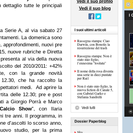
Vedi il suo profilo
dettaglio tutte le principali
Vedi il suo blog
I
la Serie A, al via sabato 27
I suoi ultimi articoli
puntamenti. La domenica sono
Rassegna stampa: Ciao
te, approfondimenti, nuovi pre
Darwin, con Bonolis la
resurrezione del trash
15, nuove rubriche e Diretta
Rassegna stampa: Non è
 presenta al via della nuova
stato mio figlio,
l’ennesima “lositata”
ascolto del 2010/2011: +42%
Il nome della rosa diventa
nte, con la grande novità
una serie in dieci puntate
per Rai1
e 12.30, che ha raccolto la
Non è stato mio figlio, la
pettatori medi. Ad aprire la
nuova fiction di Canale 5,
con Gabriel Garko e
tita delle 12.30; pre e post
Stefania Sandrelli
idati a Giorgio Porrà e Marco
Vedi tutti
Calcio Show
”, con Ilaria
i tre anni. Il programma, in
Dossier Paperblog
e d’ascolti lo scorso anno,
nuovo studio, per la prima
Sky