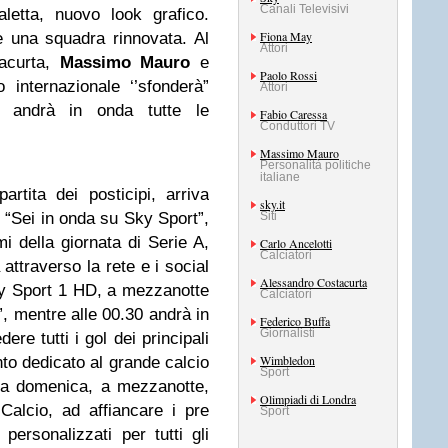
Canali Televisivi
letta, nuovo look grafico.
Fiona May
 una squadra rinnovata. Al
Attori
tacurta,
Massimo Mauro
e
Paolo Rossi
o internazionale ‘’sfonderà”
Attori
e andrà in onda tutte le
Fabio Caressa
Conduttori TV
Massimo Mauro
Personalità politiche
italiane
artita dei posticipi, arriva
sky.it
“Sei in onda su Sky Sport”,
Siti
i della giornata di Serie A,
Carlo Ancelotti
Calciatori
attraverso la rete e i social
Alessandro Costacurta
y Sport 1 HD, a mezzanotte
Calciatori
 mentre alle 00.30 andrà in
Federico Buffa
Giornalisti
re tutti i gol dei principali
Wimbledon
to dedicato al grande calcio
Sport
la domenica, a mezzanotte,
Olimpiadi di Londra
alcio, ad affiancare i pre
Sport
 personalizzati per tutti gli