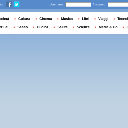
 su
Username
Password
ocietà
Cultura
Cinema
Musica
Libri
Viaggi
Tecnol
er Lei
Sesso
Cucina
Salute
Scienze
Media & Co