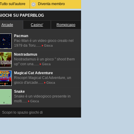
Tutto sull'autore
Diventa membro
 GIOCHI SU PAPERBLOG
Arcade
Casino'
Rompicapo
Pacman
Pac-Man é un video gioco creato nel
1979 da Toru......
Gioca
Nostradamus
Nostradamus è un gioco " shoot them
up" con una......
Gioca
Magical Cat Adventure
Riscopri Magical Cat Adventure, un
gioco d'arcade......
Gioca
Snake
Snake è un videogioco presente in
molti......
Gioca
Scopri lo spazio giochi di