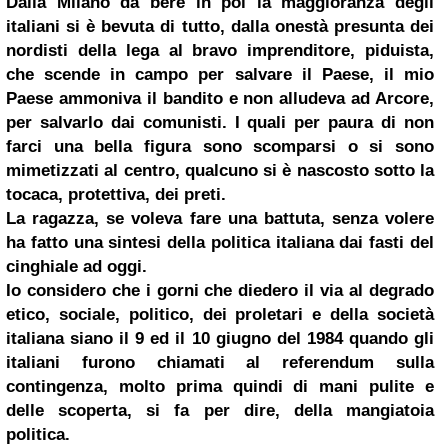
Dalla Milano da bere in poi la maggioranza degli
italiani si è bevuta di tutto, dalla onestà presunta dei
nordisti della lega al bravo imprenditore, piduista,
che scende in campo per salvare il Paese, il mio
Paese ammoniva il bandito e non alludeva ad Arcore,
per salvarlo dai comunisti. I quali per paura di non
farci una bella figura sono scomparsi o si sono
mimetizzati al centro, qualcuno si è nascosto sotto la
tocaca, protettiva, dei preti.
La ragazza, se voleva fare una battuta, senza volere
ha fatto una sintesi della politica italiana dai fasti del
cinghiale ad oggi.
Io considero che i gorni che diedero il via al degrado
etico, sociale, politico, dei proletari e della società
italiana siano il 9 ed il 10 giugno del 1984 quando gli
italiani furono chiamati al referendum sulla
contingenza, molto prima quindi di mani pulite e
delle scoperta, si fa per dire, della mangiatoia
politica.