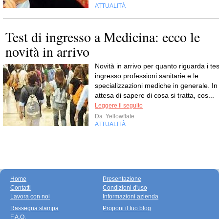
ATTUALITÀ
Test di ingresso a Medicina: ecco le
novità in arrivo
Novità in arrivo per quanto riguarda i tes
ingresso professioni sanitarie e le
specializzazioni mediche in generale. In
attesa di sapere di cosa si tratta, cos...
Leggere il seguito
Da
Yellowflate
ATTUALITÀ
Home
Presentazione
Contatti
Condizioni d'uso
Lavora con noi
Informazioni azienda
Rassegna stampa
Proponi il tuo blog
F.A.Q.