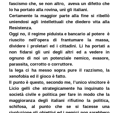
fascismo che, se non altro, aveva un difetto che
lo ha portato alla rovina, unì gli italiani.
Certamente la maggior parte alla fine si ribellò
uniendosi agli intellettuali che diedero vita alla
Resistenza.
Oggi no, il regime piduista e bancario al potere è
riuscito nell’opera di frantumare la massa,
dividere i proletari ed i cittadini. Li ha portati a
non fidarsi gli uni degli altri ed a vedere in
ognuno di noi un potenziale nemico, evasore,
parassita, corrotto o corruttore.
la lega ci ha messo sopra pure il razzismo, la
xenofobia ed il gioco è fatto.
Il punto è questo, secondo me, l’unico vincitore è
Licio gelli che strategicamente ha inquinato la
società civile e politica per fare in modo che la
maggioranza degli italiani rifiutino la politica,
schifosa, al punto che se si facesse una
rivoluzione gli obiettivi ed i nemici non sarebbero