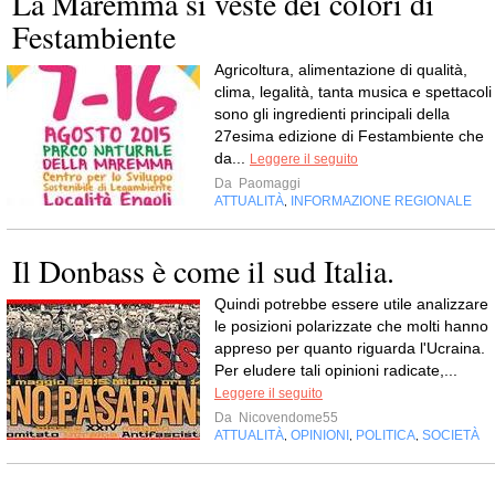
La Maremma si veste dei colori di
Festambiente
Agricoltura, alimentazione di qualità,
clima, legalità, tanta musica e spettacoli
sono gli ingredienti principali della
27esima edizione di Festambiente che
da...
Leggere il seguito
Da
Paomaggi
ATTUALITÀ
INFORMAZIONE REGIONALE
,
Il Donbass è come il sud Italia.
Quindi potrebbe essere utile analizzare
le posizioni polarizzate che molti hanno
appreso per quanto riguarda l'Ucraina.
Per eludere tali opinioni radicate,...
Leggere il seguito
Da
Nicovendome55
ATTUALITÀ
OPINIONI
POLITICA
SOCIETÀ
,
,
,