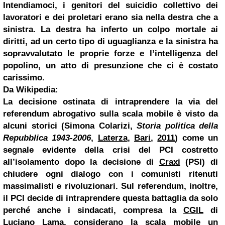
Intendiamoci, i genitori del
suicidio
collettivo dei
lavoratori e dei proletari erano sia nella destra che a
sinistra.
La destra
ha inferto un colpo mortale ai
diritti, ad un certo tipo di uguaglianza e la sinistra ha
sopravvalutato le proprie forze e l’intelligenza del
popolino, un atto di presunzione che ci è costato
carissimo.
Da Wikipedia:
La decisione ostinata di intraprendere la via del
referendum abrogativo sulla scala mobile è visto da
alcuni storici (Simona Colarizi,
Storia politica della
Repubblica 1943-2006
,
Laterza
,
Bari
,
2011
) come un
segnale evidente della crisi del PCI costretto
all’isolamento dopo la decisione di
Craxi
(PSI) di
chiudere ogni dialogo con i comunisti ritenuti
massimalisti e rivoluzionari. Sul referendum, inoltre,
il PCI decide di intraprendere questa battaglia da solo
perché anche i sindacati, compresa la
CGIL
di
Luciano Lama
, considerano la scala mobile un