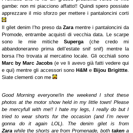
gambe: non mi piacciono affatto!! Quindi spero possiate
apprezzare il mio sforzo per mettere i pantaloncini corti
Il gilet denim l’ho preso da
Zara
mentre i pantaloncini da
Promode, entrambe acquisti di vecchia data. Le scarpe
sono le mie mitiche
Superga
(che credo mi
abbandoneranno prima dell’estate snif snif) mentre la
borsa l’ho trovata al mercatino locale. Gli occhiali sono
Marc by Marc Jacobs
(e ve li avevo già fatti vedere qui
e qui) mentre gli accessori sono
H&M
e
Bijou Brigittte
.
Siate clementi con me
Good Morning everyone!In the weekend I shot these
photos at the motor show held in my little town! Please
be mercyfull with me!! I hate my legs, I really do but I
tried to wear shorts for the occasion (and I’m never
gonna do it again LOL). The denim gilet is from
Zara
while the shorts are from Promenade, both
taken
a