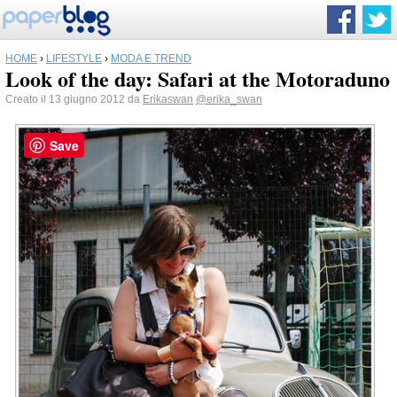
HOME
›
LIFESTYLE
›
MODA E TREND
Look of the day: Safari at the Motoraduno
Creato il 13 giugno 2012 da
Erikaswan
@erika_swan
Save