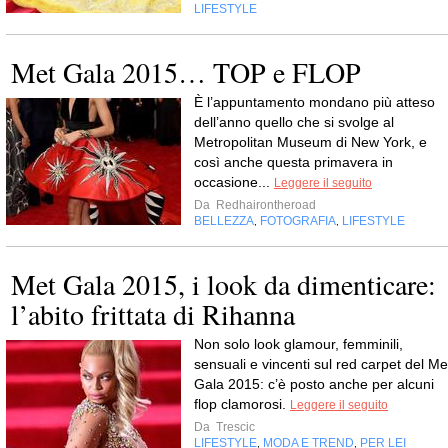
LIFESTYLE
Met Gala 2015… TOP e FLOP
È l’appuntamento mondano più atteso
dell’anno quello che si svolge al
Metropolitan Museum di New York, e
così anche questa primavera in
occasione...
Leggere il seguito
Da
Redhairontheroad
BELLEZZA
FOTOGRAFIA
LIFESTYLE
,
,
Met Gala 2015, i look da dimenticare:
l’abito frittata di Rihanna
Non solo look glamour, femminili,
sensuali e vincenti sul red carpet del Me
Gala 2015: c’è posto anche per alcuni
flop clamorosi.
Leggere il seguito
Da
Trescic
LIFESTYLE
MODA E TREND
PER LEI
,
,