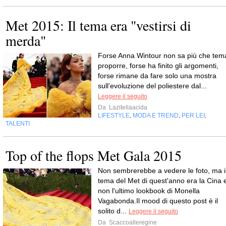
Met 2015: Il tema era "vestirsi di
merda"
Forse Anna Wintour non sa più che tem
proporre, forse ha finito gli argomenti,
forse rimane da fare solo una mostra
sull’evoluzione del poliestere dal...
Leggere il seguito
Da
Lazitellaacida
LIFESTYLE
MODA E TREND
PER LEI
,
,
,
TALENTI
Top of the flops Met Gala 2015
Non sembrerebbe a vedere le foto, ma i
tema del Met di quest'anno era la Cina 
non l'ultimo lookbook di Monella
Vagabonda.Il mood di questo post è il
solito d...
Leggere il seguito
Da
Scaccoalleregine