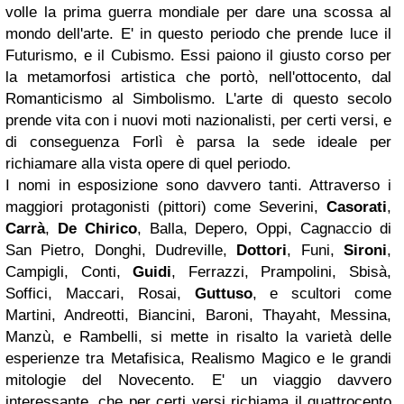
volle la prima guerra mondiale per dare una scossa al
mondo dell'arte. E' in questo periodo che prende luce il
Futurismo, e il Cubismo. Essi paiono il giusto corso per
la metamorfosi artistica che portò, nell'ottocento, dal
Romanticismo al Simbolismo. L'arte di questo secolo
prende vita con i nuovi moti nazionalisti, per certi versi, e
di conseguenza Forlì è parsa la sede ideale per
richiamare alla vista opere di quel periodo.
I nomi in esposizione sono davvero tanti. Attraverso i
maggiori protagonisti (pittori) come Severini,
Casorati
,
Carrà
,
De Chirico
, Balla, Depero, Oppi, Cagnaccio di
San Pietro, Donghi, Dudreville,
Dottori
, Funi,
Sironi
,
Campigli, Conti,
Guidi
, Ferrazzi, Prampolini, Sbisà,
Soffici, Maccari, Rosai,
Guttuso
, e scultori come
Martini, Andreotti, Biancini, Baroni, Thayaht, Messina,
Manzù, e Rambelli, si mette in risalto la varietà delle
esperienze tra Metafisica, Realismo Magico e le grandi
mitologie del Novecento. E' un viaggio davvero
interessante, che per certi versi richiama il quattrocento