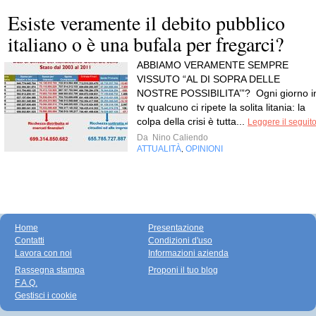
Esiste veramente il debito pubblico
italiano o è una bufala per fregarci?
ABBIAMO VERAMENTE SEMPRE
VISSUTO “AL DI SOPRA DELLE
NOSTRE POSSIBILITA’”? Ogni giorno i
tv qualcuno ci ripete la solita litania: la
colpa della crisi è tutta...
Leggere il seguit
Da
Nino Caliendo
ATTUALITÀ
OPINIONI
,
Home
Presentazione
Contatti
Condizioni d'uso
Lavora con noi
Informazioni azienda
Rassegna stampa
Proponi il tuo blog
F.A.Q.
Gestisci i cookie