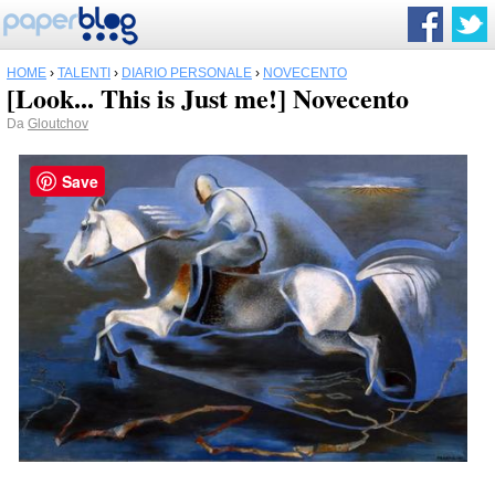
HOME
›
TALENTI
›
DIARIO PERSONALE
›
NOVECENTO
[Look... This is Just me!] Novecento
Da
Gloutchov
Save