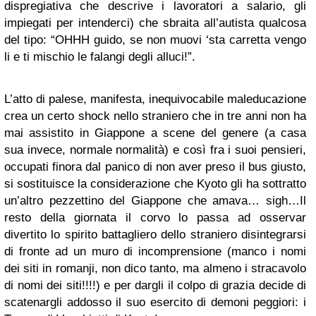
dispregiativa che descrive i lavoratori a salario, gli
impiegati per intenderci) che sbraita all’autista qualcosa
del tipo: “OHHH guido, se non muovi ‘sta carretta vengo
li e ti mischio le falangi degli alluci!”.
L’atto di palese, manifesta, inequivocabile maleducazione
crea un certo shock nello straniero che in tre anni non ha
mai assistito in Giappone a scene del genere (a casa
sua invece, normale normalità) e così fra i suoi pensieri,
occupati finora dal panico di non aver preso il bus giusto,
si sostituisce la considerazione che Kyoto gli ha sottratto
un’altro pezzettino del Giappone che amava… sigh…Il
resto della giornata il corvo lo passa ad osservar
divertito lo spirito battagliero dello straniero disintegrarsi
di fronte ad un muro di incomprensione (manco i nomi
dei siti in romanji, non dico tanto, ma almeno i stracavolo
di nomi dei siti!!!!) e per dargli il colpo di grazia decide di
scatenargli addosso il suo esercito di demoni peggiori: i