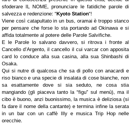
sfoderare IL NOME, pronunciare le fatidiche parole di
salvezza e redenzione: “
Kyoto Station
“!
Viene così catapultato in un bus, oramai è troppo stanco
per pensare che forse lo sta portando ad Okinawa e si
affida totalmente al potere delle Parole Salvifiche.
E le Parole lo salvano davvero, si ritrova i fronte al
Cancello d’Argento, il cancello il cui varcar con apposita
card lo conduce alla sua casina, alla sua Shinbashi di
Osaka.
Qui si nutre di qualcosa che sa di pollo con anacardi e
riso bianco e una specie di insalata di cose bianche, non
sa esattamente dove si sia seduto, ne cosa stia
mangiando (gli piaceva tanto la “figu” sul menù), ma il
cibo è buono, anzi buonissimo, la musica è deliziosa (si
fa dare il nome della cantante) e termina infine la serata
in un bar con un caffè Illy e musica Trip Hop nelle
orecchie.