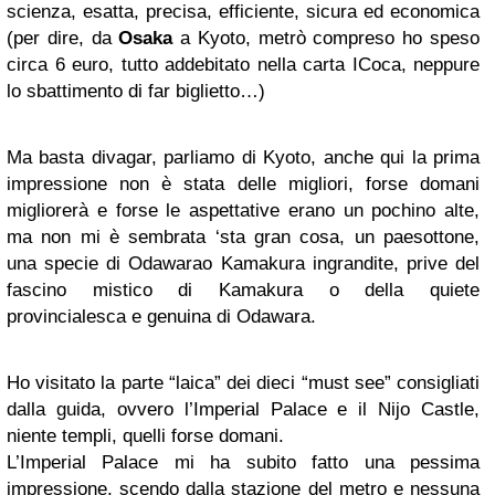
scienza, esatta, precisa, efficiente, sicura ed economica
(per dire, da
Osaka
a Kyoto, metrò compreso ho speso
circa 6 euro, tutto addebitato nella carta ICoca, neppure
lo sbattimento di far biglietto…)
Ma basta divagar, parliamo di Kyoto, anche qui la prima
impressione non è stata delle migliori, forse domani
migliorerà e forse le aspettative erano un pochino alte,
ma non mi è sembrata ‘sta gran cosa, un paesottone,
una specie di
Odawara
o
Kamakura
ingrandite, prive del
fascino mistico di Kamakura o della quiete
provincialesca e genuina di Odawara.
Ho visitato la parte “laica” dei dieci “must see” consigliati
dalla guida, ovvero l’Imperial Palace e il Nijo Castle,
niente templi, quelli forse domani.
L’Imperial Palace mi ha subito fatto una pessima
impressione, scendo dalla stazione del metro e nessuna