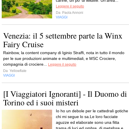
carine, un po' di wildlife. Un'area...
Leggere il seguito
Da
Paola Annoni
VIAGGI
Venezia: il 5 settembre parte la Winx
Fairy Cruise
Rainbow, la content company di Iginio Straffi, nota in tutto il mondo
per le sue produzioni animate e multimediali, e MSC Crociere,
compagnia di crociere...
Leggere il seguito
Da
Yellowflate
VIAGGI
[I Viaggiatori Ignoranti] - Il Duomo di
Torino ed i suoi misteri
Io ho un debole per le cattedrali gotiche 
chi mi segue lo sa.Le loro facciate
aguzze ed elaborate sono una fitta
trama di luci ed ombre, di metafore e