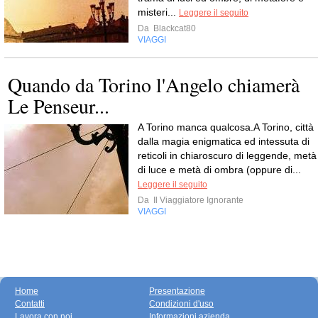
misteri...
Leggere il seguito
Da
Blackcat80
VIAGGI
Quando da Torino l'Angelo chiamerà
Le Penseur...
A Torino manca qualcosa.A Torino, città
dalla magia enigmatica ed intessuta di
reticoli in chiaroscuro di leggende, metà
di luce e metà di ombra (oppure di...
Leggere il seguito
Da
Il Viaggiatore Ignorante
VIAGGI
Home
Presentazione
Contatti
Condizioni d'uso
Lavora con noi
Informazioni azienda