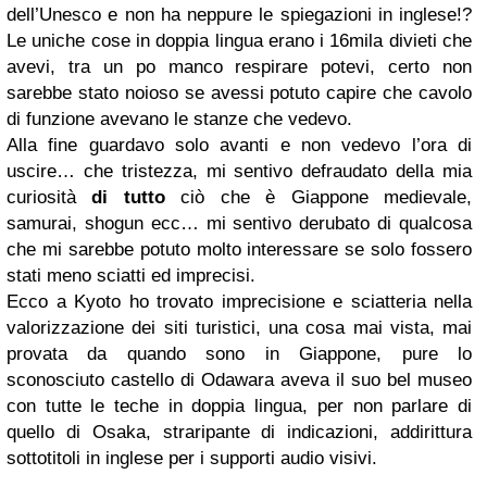
dell’Unesco e non ha neppure le spiegazioni in inglese!?
Le uniche cose in doppia lingua erano i 16mila divieti che
avevi, tra un po manco respirare potevi, certo non
sarebbe stato noioso se avessi potuto capire che cavolo
di funzione avevano le stanze che vedevo.
Alla fine guardavo solo avanti e non vedevo l’ora di
uscire… che tristezza, mi sentivo defraudato della mia
curiosità
di tutto
ciò che è Giappone medievale,
samurai, shogun ecc… mi sentivo derubato di qualcosa
che mi sarebbe potuto molto interessare se solo fossero
stati meno sciatti ed imprecisi.
Ecco a Kyoto ho trovato imprecisione e sciatteria nella
valorizzazione dei siti turistici, una cosa mai vista, mai
provata da quando sono in Giappone, pure lo
sconosciuto castello di Odawara aveva il suo bel museo
con tutte le teche in doppia lingua, per non parlare di
quello di Osaka, straripante di indicazioni, addirittura
sottotitoli in inglese per i supporti audio visivi.