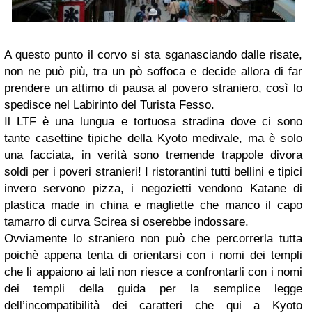
A questo punto il corvo si sta sganasciando dalle risate,
non ne può più, tra un pò soffoca e decide allora di far
prendere un attimo di pausa al povero straniero, così lo
spedisce nel Labirinto del Turista Fesso.
Il LTF è una lungua e tortuosa stradina dove ci sono
tante casettine tipiche della Kyoto medivale, ma è solo
una facciata, in verità sono tremende trappole divora
soldi per i poveri stranieri! I ristorantini tutti bellini e tipici
invero servono pizza, i negozietti vendono Katane di
plastica made in china e magliette che manco il capo
tamarro di curva Scirea si oserebbe indossare.
Ovviamente lo straniero non può che percorrerla tutta
poichè appena tenta di orientarsi con i nomi dei templi
che li appaiono ai lati non riesce a confrontarli con i nomi
dei templi della guida per la semplice legge
dell’incompatibilità dei caratteri che qui a Kyoto