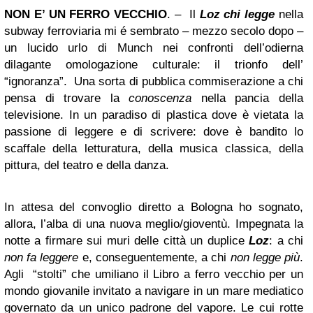
NON E’ UN FERRO VECCHIO
. –
Il
Loz
chi legge
nella
subway ferroviaria mi é sembrato – mezzo secolo dopo –
un lucido urlo di Munch nei confronti dell’odierna
dilagante omologazione culturale: il trionfo dell’
“ignoranza”. Una sorta di pubblica commiserazione a chi
pensa di trovare la
conoscenza
nella pancia della
televisione. In un paradiso di plastica dove è vietata la
passione di leggere e di scrivere: dove è bandito lo
scaffale della letturatura, della musica classica, della
pittura, del teatro e della danza.
In attesa del convoglio diretto a Bologna ho sognato,
allora, l’alba di una nuova meglio/gioventù. Impegnata la
notte a firmare sui muri delle città un duplice
Loz
: a chi
non fa
leggere
e, conseguentemente, a chi
non legge
più
.
Agli “stolti” che umiliano il Libro a ferro vecchio per un
mondo giovanile invitato a navigare in un mare mediatico
governato da un unico padrone del vapore. Le cui rotte