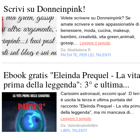
Scrivi su Donneinpink!
Volete scrivere su Donneinpink? Se
amate scrivere e siete appassionati/e di
benessere, moda, cucina, makeup,
bambini, creatività, vita green,animali,
gossip,...
Leggere il seguito
Da
Maddalena R.
FAI DA TE
PER LEI
TALENTI
,
,
Ebook gratis "Eleinda Prequel - La vit
prima della leggenda": 3° e ultima...
Carissimi astronauti, eccomi qua! :D Ieri
è uscita la terza e ultima puntata del
racconto "Eleinda Prequel - La vita prim
della leggenda", ma mi mancava di...
Leggere il seguito
Da
Valentinabellettini
LIBRI
TALENTI
,