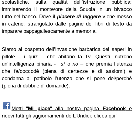
scolastiche, sulla qualità dell’istruzione pubblica:
immiserendo il monte/ore della Scuola in un bivacco
tutto-nel-banco. Dove il
piacere di leggere
viene messo
in catene: strangolato dalle pagine dei libri di testo da
imparare pappagallescamente a memoria.
Siamo al cospetto dell’invasione barbarica dei saperi in
pillole – i quiz – che abitano la Tv. Questi, nutrono
un’intelligenza binaria -
sì
o
no –
che premia l’utenza
che fa/coccodé (piena di certezze e di assiomi) e
condanna al patibolo l’utenza che si pone dei/perché
(piena di dubbi e di domande).
Metti "
Mi piace
" alla nostra pagina
Facebook
e
ricevi tutti gli aggiornamenti de L'Undici: clicca qui!