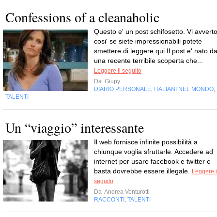
Confessions of a cleanaholic
Questo e' un post schifosetto. Vi avvert
cosi' se siete impressionabili potete
smettere di leggere qui.Il post e' nato d
una recente terribile scoperta che...
Leggere il seguito
Da
Giupy
DIARIO PERSONALE
ITALIANI NEL MONDO
,
,
TALENTI
Un “viaggio” interessante
Il web fornisce infinite possibilità a
chiunque voglia sfruttarle. Accedere ad
internet per usare facebook e twitter e
basta dovrebbe essere illegale.
Leggere i
seguito
Da
Andrea Venturotti
RACCONTI
TALENTI
,