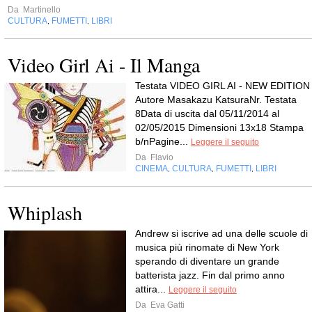
Da
Martinello
CULTURA
FUMETTI
LIBRI
,
,
Video Girl Ai - Il Manga
Testata VIDEO GIRL AI - NEW EDITION
Autore Masakazu KatsuraNr. Testata
8Data di uscita dal 05/11/2014 al
02/05/2015 Dimensioni 13x18 Stampa
b/nPagine...
Leggere il seguito
Da
Flavio
CINEMA
CULTURA
FUMETTI
LIBRI
,
,
,
Whiplash
Andrew si iscrive ad una delle scuole di
musica più rinomate di New York
sperando di diventare un grande
batterista jazz. Fin dal primo anno
attira...
Leggere il seguito
Da
Eva Gatti