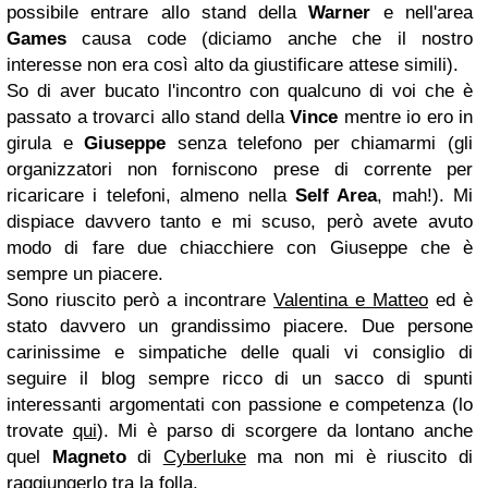
possibile entrare allo stand della
Warner
e nell'area
Games
causa code (diciamo anche che il nostro
interesse non era così alto da giustificare attese simili).
So di aver bucato l'incontro con qualcuno di voi che è
passato a trovarci allo stand della
Vince
mentre io ero in
girula e
Giuseppe
senza telefono per chiamarmi (gli
organizzatori non forniscono prese di corrente per
ricaricare i telefoni, almeno nella
Self Area
, mah!). Mi
dispiace davvero tanto e mi scuso, però avete avuto
modo di fare due chiacchiere con Giuseppe che è
sempre un piacere.
Sono riuscito però a incontrare
Valentina e Matteo
ed è
stato davvero un grandissimo piacere. Due persone
carinissime e simpatiche delle quali vi consiglio di
seguire il blog sempre ricco di un sacco di spunti
interessanti argomentati con passione e competenza (lo
trovate
qui
). Mi è parso di scorgere da lontano anche
quel
Magneto
di
Cyberluke
ma non mi è riuscito di
raggiungerlo tra la folla.