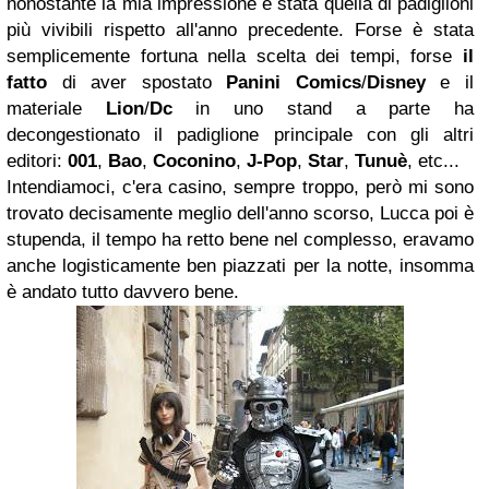
nonostante la mia impressione è stata quella di padiglioni
più vivibili rispetto all'anno precedente. Forse è stata
semplicemente fortuna nella scelta dei tempi, forse
il
fatto
di aver spostato
Panini Comics
/
Disney
e il
materiale
Lion
/
Dc
in uno stand a parte ha
decongestionato il padiglione principale con gli altri
editori:
001
,
Bao
,
Coconino
,
J-Pop
,
Star
,
Tunuè
, etc...
Intendiamoci, c'era casino, sempre troppo, però mi sono
trovato decisamente meglio dell'anno scorso, Lucca poi è
stupenda, il tempo ha retto bene nel complesso, eravamo
anche logisticamente ben piazzati per la notte, insomma
è andato tutto davvero bene.