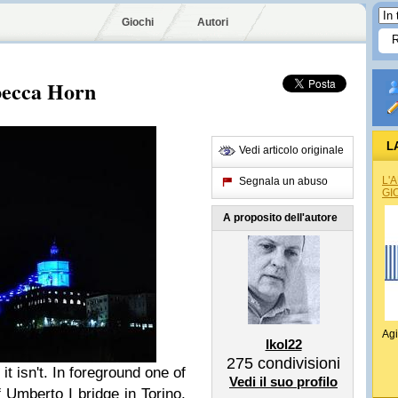
Giochi
Autori
ebecca Horn
L
Vedi articolo originale
L'
Segnala un abuso
GI
A proposito dell'autore
Agi
Ikol22
275
condivisioni
it isn't. In foreground one of
Vedi il suo profilo
 Umberto I bridge in Torino,