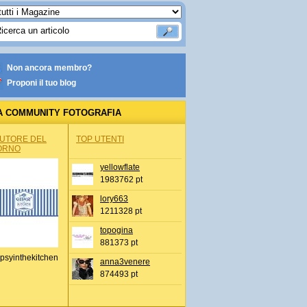
Non ancora membro?
Proponi il tuo blog
A COMMUNITY FOTOGRAFIA
AUTORE DEL
TOP UTENTI
ORNO
yellowflate
1983762 pt
lory663
1211328 pt
topogina
881373 pt
psyinthekitchen
anna3venere
874493 pt