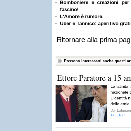
Bomboniere e creazioni per 
fascino!
L'Amore è rumore.
Uber e Tannico: aperitivo grat
Ritornare alla prima pag
Possono interessarti anche questi art
Ettore Paratore a 15 a
La latinità 
nazionale di
L’identità 
delle etnie
Da
Lalunaei
TALENTI