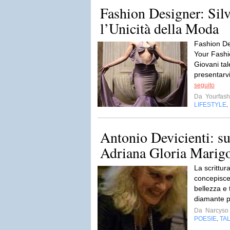
Fashion Designer: Silv
l’Unicità della Moda
Fashion De
Your Fashio
Giovani tal
presentarvi
seguito
Da
Yourfash
LIFESTYLE
,
Antonio Devicienti: sul
Adriana Gloria Marig
La scrittur
concepisce
bellezza e 
diamante p
Da
Narcyso
POESIE
TA
,