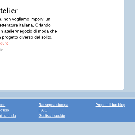
telier
, non vogliamo imporvi un
letteratura italiana, Orlando
un atelier/negozio di moda che
 progetto diverso dal solito.
eguito
le
one
Rassegna stampa
Proponi il tuo blog
 d'uso
F.A.Q.
ni azienda
Gestisci i cookie