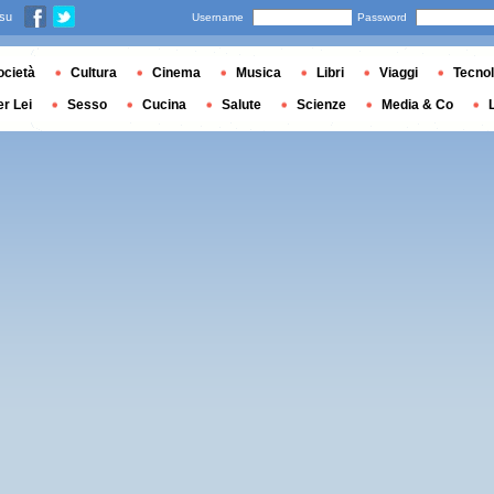
 su
Username
Password
ocietà
Cultura
Cinema
Musica
Libri
Viaggi
Tecnol
er Lei
Sesso
Cucina
Salute
Scienze
Media & Co