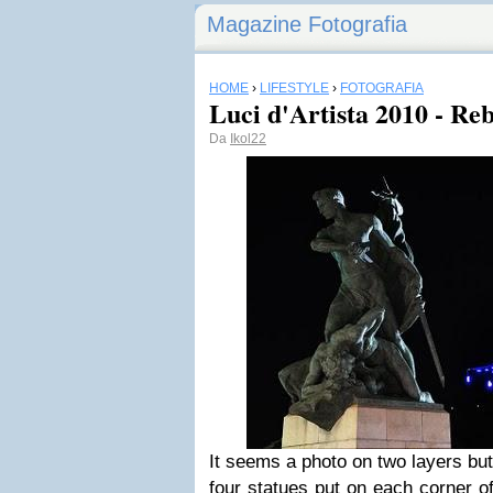
Magazine Fotografia
HOME
›
LIFESTYLE
›
FOTOGRAFIA
Luci d'Artista 2010 - R
Da
Ikol22
It seems a photo on two layers but 
four statues put on each corner of