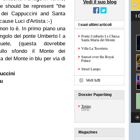
Vedi il suo blog
ne should be represent "the
 dei Cappuccini and Santa
I
ause Luci d'Artista :-)
I suoi ultimi articoli
non lo è. In primo piano una
angolo del ponte Umberto I a
Ponte Umberto I e Chiesa
Santa Maria del Monte
uele, (questa dovrebbe
Villa La Tesoriera
Sullo sfondo il Monte dei
Sunset over the Royal
 del Monte in blu per via di
Palace
Street Lamps
uccini
lu
Vedi tutti
Dossier Paperblog
Torino
Mete
Magazines