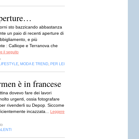
aperture…
giorni sto bazzicando abbastanza
te un paio di recenti aperture di
bbigliamento, e più
te : Calliope e Terranova che
e il seguito
o
LIFESTYLE
MODA E TREND
PER LEI
,
,
rmen è in francese
tina dovevo fare dei lavori
olto urgenti, ossia fotografare
 per rivenderli su Depop. Siccome
ficientemente incazzata...
Leggere
io
ALENTI