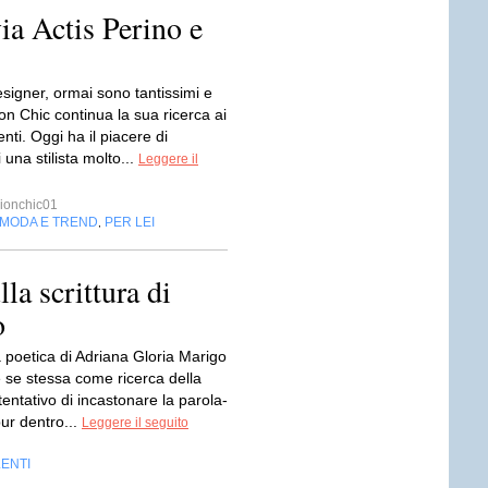
ia Actis Perino e
signer, ormai sono tantissimi e
n Chic continua la sua ricerca ai
enti. Oggi ha il piacere di
 una stilista molto...
Leggere il
ionchic01
MODA E TREND
PER LEI
,
la scrittura di
o
a poetica di Adriana Gloria Marigo
 se stessa come ricerca della
tentativo di incastonare la parola-
ur dentro...
Leggere il seguito
LENTI