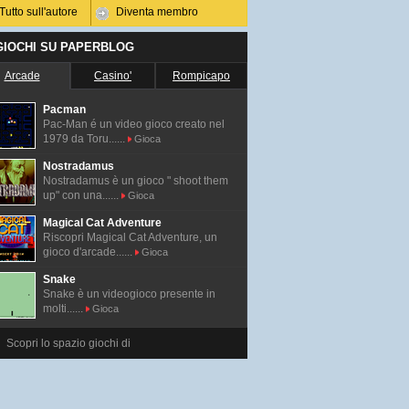
Tutto sull'autore
Diventa membro
 GIOCHI SU PAPERBLOG
Arcade
Casino'
Rompicapo
Pacman
Pac-Man é un video gioco creato nel
1979 da Toru......
Gioca
Nostradamus
Nostradamus è un gioco " shoot them
up" con una......
Gioca
Magical Cat Adventure
Riscopri Magical Cat Adventure, un
gioco d'arcade......
Gioca
Snake
Snake è un videogioco presente in
molti......
Gioca
Scopri lo spazio giochi di