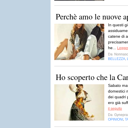
Perchè amo le nuove 
In questi 
assiduamen
catene di a
precisamen
he...
Legger
Da
Nonnas
BELLEZZA
,
Ho scoperto che la Ca
Sabato mat
domestici m
dei quadri
ero già suf
il seguito
Da
Gynepra
OPINIONI
T
,