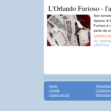
L'Orlando Furioso - l'a
Non temete
ripasso di 
Furioso è 
parte da un
Leggere il s
Da
Torinosty
LIFESTYLE
Home
Presentazi
Contatti
Condizioni
Lavora con noi
Informazio