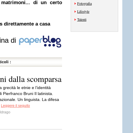
matrimoni... di un certo
Fotografia
Lifestyle
Talenti
is direttamente a casa
ina di
icoli :
nni dalla scomparsa
la grecità le etnie e l’identità
 Pierfranco Bruni Il latinista.
nazionale. Un linguista. La difesa
.
Leggere il seguito
ldrago