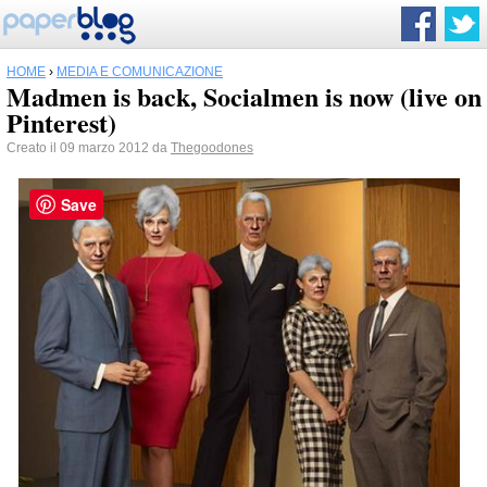
HOME
›
MEDIA E COMUNICAZIONE
Madmen is back, Socialmen is now (live on
Pinterest)
Creato il 09 marzo 2012 da
Thegoodones
Save