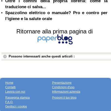
Oltre i confini della propria libreria: come la
traduzione ci salva...
Spazzolino elettrico o manuale? Pro e contro per
l’igiene e la salute orale
Ritornare alla prima pagina di
Possono interessarti anche questi articoli :
Home
Presentazione
Contatti
Condizioni d'uso
Lavora con noi
Informazioni azienda
Rassegna stampa
Proponi il tuo blog
F.A.Q.
Gestisci i cookie