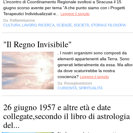
L’incontro di Coordinamento Regionale svoltosi a Siracusa il 15
giugno scorso avente per tema “A che punto siamo con i Progetti
Terapeutici Individualizzati e...
Leggere il seguito
Da
Raffaelebarone
CULTURA
LAVORO
RICERCA
SCIENZE
SOCIETÀ
STORIA E FILOSOFIA
,
,
,
,
,
"Il Regno Invisibile"
. I nostri organismi sono composti da
elementi appartenenti alla Terra. Sono
generati letteralmente da essa. Ma allor
da dove scaturirebbe la nostra
coscienza?
Leggere il seguito
Da
Risveglioedizioni
CURIOSITÀ
SPIRITUALITÀ
,
26 giugno 1957 e altre età e date
collegate,secondo il libro di astrologia
del...