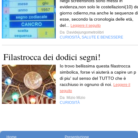
Negli screenshots sono messi in
evidenza,non solo le costellazioni(10) de
giorno odierno,ma anche le sequenze d
esse, secondo la cronologia delle età,
del...
Leggere il seguito
Da
Davidejungometrolibri
CURIOSITÀ
SALUTE E BENESSERE
,
Filastrocca dei dodici segni!
Io trovo bellissima questa filastrocca
simbolica, forse vi aiuterà a capire un p
di piu' sul senso del TUTTO che è
racchiuso in ognuno di noi.
Leggere il
seguito
Da
Mizio Mizio
CURIOSITÀ
Home
Presentazione