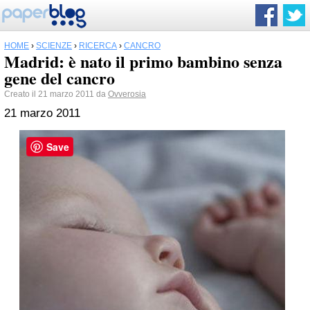
HOME
›
SCIENZE
›
RICERCA
›
CANCRO
Madrid: è nato il primo bambino senza
gene del cancro
Creato il 21 marzo 2011 da
Ovverosia
21 marzo 2011
Save