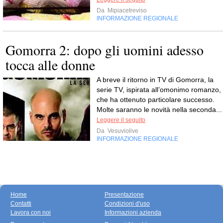
Da
Mipiacetreviso
INFORMAZIONE REGIONALE
Gomorra 2: dopo gli uomini adesso
tocca alle donne
A breve il ritorno in TV di Gomorra, la
serie TV, ispirata all’omonimo romanzo,
che ha ottenuto particolare successo.
Molte saranno le novità nella seconda...
Leggere il seguito
Da
Vesuviolive
INFORMAZIONE REGIONALE
Home
Presentazione
Contatti
Condizioni d'uso
Lavora con noi
Informazioni azienda