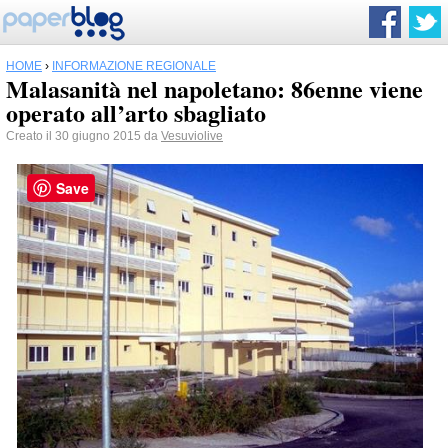
HOME
›
INFORMAZIONE REGIONALE
Malasanità nel napoletano: 86enne viene
operato all’arto sbagliato
Creato il 30 giugno 2015 da
Vesuviolive
Save