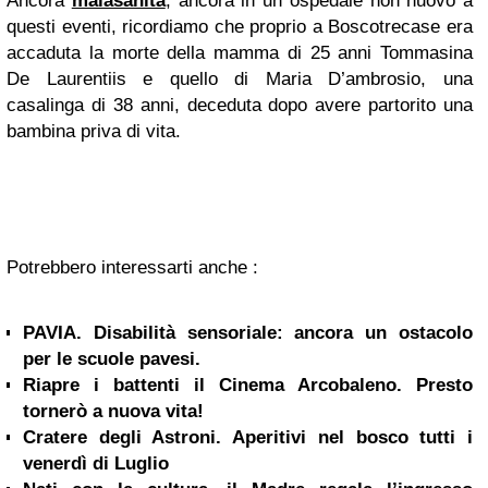
Ancora
malasanità
, ancora in un ospedale non nuovo a
questi eventi, ricordiamo che proprio a Boscotrecase era
accaduta la morte della mamma di 25 anni Tommasina
De Laurentiis e quello di Maria D’ambrosio, una
casalinga di 38 anni, deceduta dopo avere partorito una
bambina priva di vita.
Potrebbero interessarti anche :
PAVIA. Disabilità sensoriale: ancora un ostacolo
per le scuole pavesi.
Riapre i battenti il Cinema Arcobaleno. Presto
tornerò a nuova vita!
Cratere degli Astroni. Aperitivi nel bosco tutti i
venerdì di Luglio