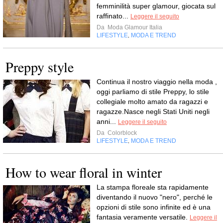
femminilità super glamour, giocata sul
raffinato...
Leggere il seguito
Da
Moda Glamour Italia
LIFESTYLE
MODA E TREND
,
Preppy style
Continua il nostro viaggio nella moda ,
oggi parliamo di stile Preppy, lo stile
collegiale molto amato da ragazzi e
ragazze.Nasce negli Stati Uniti negli
anni...
Leggere il seguito
Da
Colorblock
LIFESTYLE
MODA E TREND
,
How to wear floral in winter
La stampa floreale sta rapidamente
diventando il nuovo "nero", perché le
opzioni di stile sono infinite ed è una
fantasia veramente versatile.
Leggere il