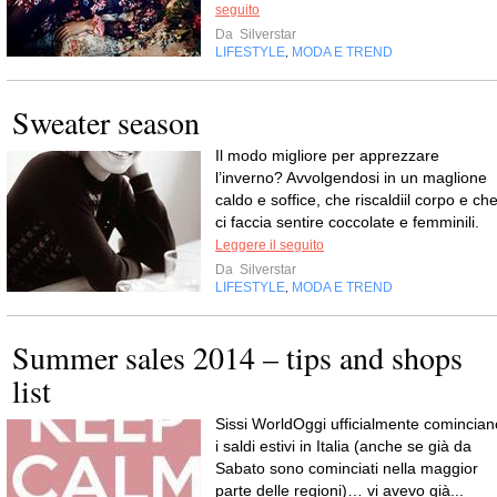
seguito
Da
Silverstar
LIFESTYLE
MODA E TREND
,
Sweater season
Il modo migliore per apprezzare
l’inverno? Avvolgendosi in un maglione
caldo e soffice, che riscaldiil corpo e ch
ci faccia sentire coccolate e femminili.
Leggere il seguito
Da
Silverstar
LIFESTYLE
MODA E TREND
,
Summer sales 2014 – tips and shops
list
Sissi WorldOggi ufficialmente comincian
i saldi estivi in Italia (anche se già da
Sabato sono cominciati nella maggior
parte delle regioni)… vi avevo già...