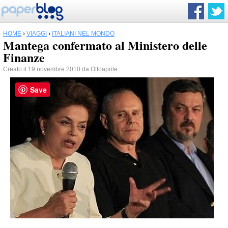
HOME
›
VIAGGI
›
ITALIANI NEL MONDO
Mantega confermato al Ministero delle
Finanze
Creato il 19 novembre 2010 da
Ottoaprile
Save