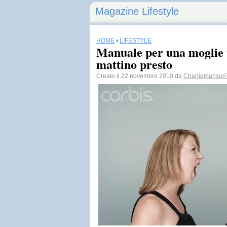
Magazine Lifestyle
HOME
›
LIFESTYLE
Manuale per una moglie pe
mattino presto
Creato il 22 novembre 2010 da
Charliemanson