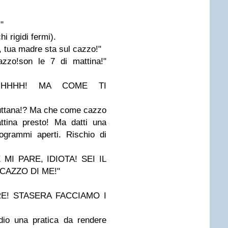
"
i rigidi fermi).
 tua madre sta sul cazzo!"
azzo!son le 7 di mattina!"
HHHHHH! MA COME TI
 puttana!? Ma che come cazzo
ttina presto! Ma datti una
grammi aperti. Rischio di
MI PARE, IDIOTA! SEI IL
CAZZO DI ME!"
RE! STASERA FACCIAMO I
cidio una pratica da rendere