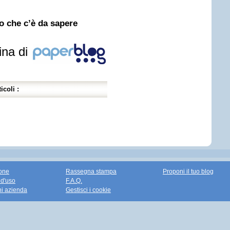
lo che c’è da sapere
ina di
icoli :
one
Rassegna stampa
Proponi il tuo blog
 d'uso
F.A.Q.
ni azienda
Gestisci i cookie