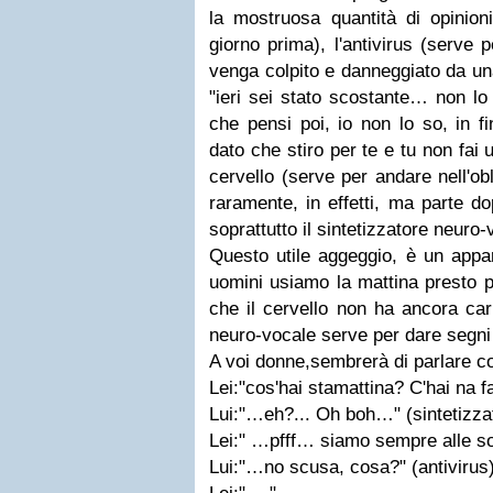
la mostruosa quantità di opinioni
giorno prima), l'antivirus (serve 
venga colpito e danneggiato da una
"ieri sei stato scostante… non l
che pensi poi, io non lo so, in fi
dato che stiro per te e tu non fai
cervello (serve per andare nell'o
raramente, in effetti, ma parte do
soprattutto il sintetizzatore neuro-
Questo utile aggeggio, è un appa
uomini usiamo la mattina presto p
che il cervello non ha ancora caric
neuro-vocale serve per dare segni d
A voi donne,sembrerà di parlare co
Lei:"cos'hai stamattina? C'hai na f
Lui:"…eh?... Oh boh…" (sintetizza
Lei:" …pfff… siamo sempre alle sol
Lui:"…no scusa, cosa?" (antivirus