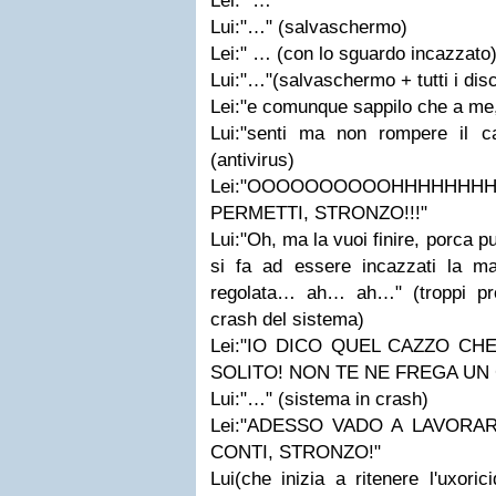
Lei:" …"
Lui:"…" (salvaschermo)
Lei:" … (con lo sguardo incazzato)
Lui:"…"(salvaschermo + tutti i disch
Lei:"e comunque sappilo che a me,
Lui:"senti ma non rompere il c
(antivirus)
Lei:"OOOOOOOOOOHHHHHH
PERMETTI, STRONZO!!!"
Lui:"Oh, ma la vuoi finire, porca
si fa ad essere incazzati la ma
regolata… ah… ah…" (troppi pro
crash del sistema)
Lei:"IO DICO QUEL CAZZO CHE 
SOLITO! NON TE NE FREGA UN 
Lui:"…" (sistema in crash)
Lei:"ADESSO VADO A LAVORA
CONTI, STRONZO!"
Lui(che inizia a ritenere l'uxori