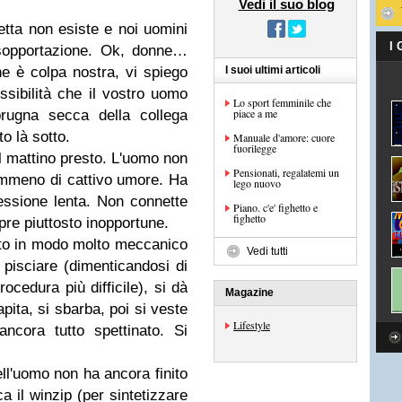
Vedi il suo blog
etta non esiste e noi uomini
I
 sopportazione. Ok, donne…
he è colpa nostra, vi spiego
I suoi ultimi articoli
ssibilità che il vostro uomo
Lo sport femminile che
piace a me
prugna secca della collega
to là sotto.
Manuale d'amore: cuore
fuorilegge
l mattino presto. L'uomo non
Pensionati, regalatemi un
mmeno di cattivo umore. Ha
lego nuovo
nessione lenta. Non connette
Piano. c'e' fighetto e
fighetto
re piuttosto inopportune.
tto in modo molto meccanico
Vedi tutti
 a pisciare (dimenticandosi di
ocedura più difficile), si dà
Magazine
pita, si sbarba, poi si veste
Lifestyle
ncora tutto spettinato. Si
ell'uomo non ha ancora finito
a il winzip (per sintetizzare