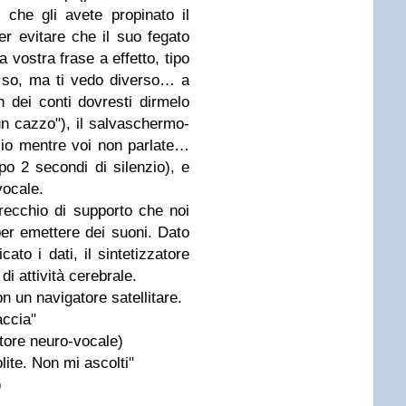
 che gli avete propinato il
per evitare che il suo fegato
 vostra frase a effetto, tipo
o so, ma ti vedo diverso… a
n dei conti dovresti dirmelo
 un cazzo"), il salvaschermo-
blio mentre voi non parlate…
po 2 secondi di silenzio), e
vocale.
recchio di supporto che noi
er emettere dei suoni. Dato
ato i dati, il sintetizzatore
i attività cerebrale.
n un navigatore satellitare.
accia"
tore neuro-vocale)
ite. Non mi ascolti"
)