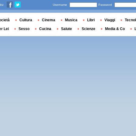
 su
Username
Password
ocietà
Cultura
Cinema
Musica
Libri
Viaggi
Tecnol
er Lei
Sesso
Cucina
Salute
Scienze
Media & Co