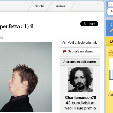
Giochi
Autori
rfetta: 1) il
78
L
Vedi articolo originale
L'
Segnala un abuso
GI
A proposito dell'autore
Agi
Charliemanson78
43
condivisioni
Vedi il suo profilo