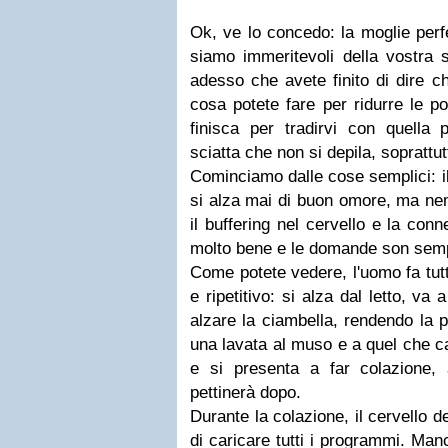
Ok, ve lo concedo: la moglie perf
siamo immeritevoli della vostra
adesso che avete finito di dire c
cosa potete fare per ridurre le po
finisca per tradirvi con quella 
sciatta che non si depila, soprattut
Cominciamo dalle cose semplici: i
si alza mai di buon omore, ma ne
il buffering nel cervello e la con
molto bene e le domande son semp
Come potete vedere, l'uomo fa tu
e ripetitivo: si alza dal letto, va
alzare la ciambella, rendendo la pr
una lavata al muso e a quel che ca
e si presenta a far colazione, a
pettinerà dopo.
Durante la colazione, il cervello d
di caricare tutti i programmi. Manc