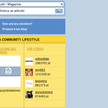
Non ancora membro?
Proponi il tuo blog
A COMMUNITY LIFESTYLE
AUTORE DEL
TOP UTENTI
ORNO
yellowflate
1983762 pt
lory663
1211328 pt
topogina
881373 pt
psyinthekitchen
anna3venere
874493 pt