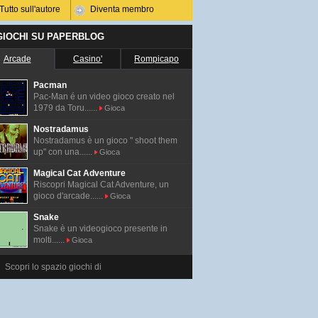
Tutto sull'autore
Diventa membro
 GIOCHI SU PAPERBLOG
Arcade
Casino'
Rompicapo
Pacman
Pac-Man é un video gioco creato nel
1979 da Toru......
Gioca
Nostradamus
Nostradamus è un gioco " shoot them
up" con una......
Gioca
Magical Cat Adventure
Riscopri Magical Cat Adventure, un
gioco d'arcade......
Gioca
Snake
Snake è un videogioco presente in
molti......
Gioca
Scopri lo spazio giochi di