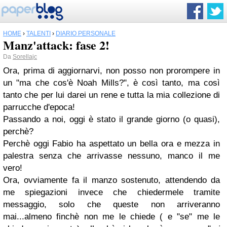
HOME
›
TALENTI
›
DIARIO PERSONALE
Manz'attack: fase 2!
Da
Sorellajc
Ora, prima di aggiornarvi, non posso non prorompere in
un "ma che cos'è Noah Mills?",
è così tanto, ma così
tanto che per lui darei un rene e tutta la mia collezione di
parrucche d'epoca!
Passando a noi, oggi è stato il grande giorno (o quasi),
perchè?
Perchè oggi Fabio ha aspettato un bella ora e mezza in
palestra senza che arrivasse nessuno, manco il me
vero!
Ora, ovviamente fa il manzo sostenuto, attendendo da
me spiegazioni invece che chiedermele tramite
messaggio, solo che queste non arriveranno
mai...almeno finchè non me le chiede ( e "se" me le