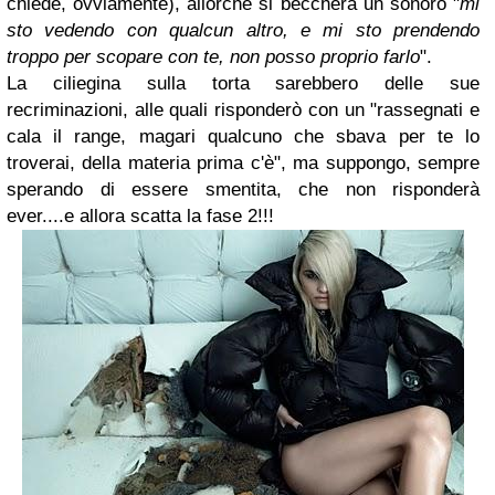
chiede, ovviamente), allorchè si beccherà un sonoro "
mi
sto vedendo con qualcun altro, e mi sto prendendo
troppo per scopare con te, non posso proprio farlo
".
La ciliegina sulla torta sarebbero delle sue
recriminazioni
, alle quali risponderò con un "rassegnati e
cala il range, magari qualcuno che sbava per te lo
troverai, della materia prima c'è", ma suppongo, sempre
sperando di essere smentita, che non risponderà
ever....
e allora scatta la fase 2!!!