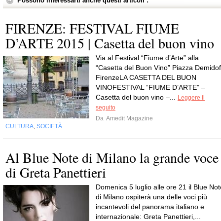
Possono interessarti anche questi articoli :
FIRENZE: FESTIVAL FIUME
D’ARTE 2015 | Casetta del buon vino
Via al Festival “Fiume d’Arte” alla
“Casetta del Buon Vino” Piazza Demidof
FirenzeLA CASETTA DEL BUON
VINOFESTIVAL “FIUME D’ARTE” –
Casetta del buon vino –...
Leggere il
seguito
Da
Amedit Magazine
CULTURA
SOCIETÀ
,
Al Blue Note di Milano la grande voce
di Greta Panettieri
Domenica 5 luglio alle ore 21 il Blue Not
di Milano ospiterà una delle voci più
incantevoli del panorama italiano e
internazionale: Greta Panettieri,...