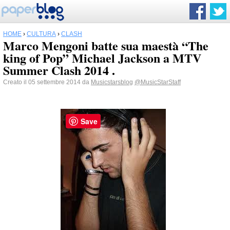
HOME
›
CULTURA
›
CLASH
Marco Mengoni batte sua maestà “The
king of Pop” Michael Jackson a MTV
Summer Clash 2014 .
Creato il 05 settembre 2014 da
Musicstarsblog
@MusicStarStaff
Save