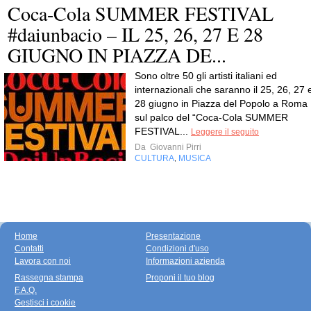
Coca-Cola SUMMER FESTIVAL
#daiunbacio – IL 25, 26, 27 E 28
GIUGNO IN PIAZZA DE...
Sono oltre 50 gli artisti italiani ed
internazionali che saranno il 25, 26, 27 
28 giugno in Piazza del Popolo a Roma
sul palco del “Coca-Cola SUMMER
FESTIVAL...
Leggere il seguito
Da
Giovanni Pirri
CULTURA
MUSICA
,
Home
Presentazione
Contatti
Condizioni d'uso
Lavora con noi
Informazioni azienda
Rassegna stampa
Proponi il tuo blog
F.A.Q.
Gestisci i cookie