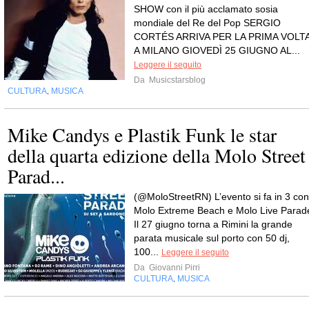
SHOW con il più acclamato sosia
mondiale del Re del Pop SERGIO
CORTÉS ARRIVA PER LA PRIMA VOLT
A MILANO GIOVEDÌ 25 GIUGNO AL...
Leggere il seguito
Da
Musicstarsblog
CULTURA
MUSICA
,
Mike Candys e Plastik Funk le star
della quarta edizione della Molo Street
Parad...
(@MoloStreetRN) L’evento si fa in 3 con
Molo Extreme Beach e Molo Live Parad
Il 27 giugno torna a Rimini la grande
parata musicale sul porto con 50 dj,
100...
Leggere il seguito
Da
Giovanni Pirri
CULTURA
MUSICA
,