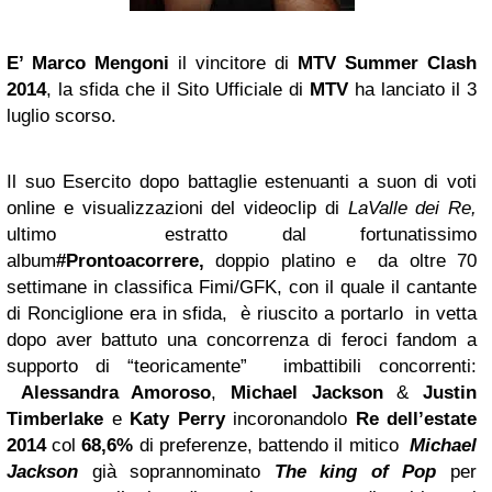
E’
Marco Mengoni
il vincitore di
MTV Summer Clash
2014
, la sfida che il Sito Ufficiale di
MTV
ha lanciato il 3
luglio scorso.
Il suo Esercito dopo battaglie estenuanti a suon di voti
online e visualizzazioni del videoclip di
LaValle dei Re,
ultimo estratto dal fortunatissimo
album
#Prontoacorrere,
doppio platino e da oltre 70
settimane in classifica Fimi/GFK, con il quale il cantante
di Ronciglione era in sfida, è riuscito a portarlo in vetta
dopo aver battuto una concorrenza di feroci fandom a
supporto di “teoricamente” imbattibili concorrenti:
Alessandra Amoroso
,
Michael Jackson
&
Justin
Timberlake
e
Katy Perry
incoronandolo
Re dell’estate
2014
col
68,6%
di preferenze, battendo il mitico
Michael
Jackson
già soprannominato
The king of Pop
per