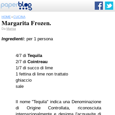
HOME
›
CUCINA
Margarita Frozen.
Da
Marisa
Ingredienti:
per 1 persona
4/7 di
Tequila
2/7 di
Cointreau
1/7 di succo di lime
1 fettina di lime non trattato
ghiaccio
sale
Il nome "Tequila" indica una Denominazione
di Origine Controllata, riconosciuta
internazionalmente e designa l'acquavite di