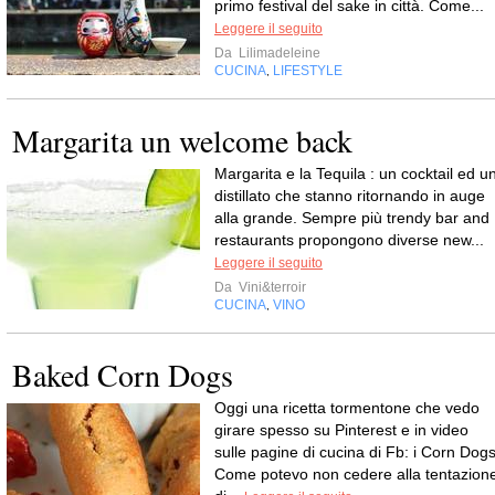
primo festival del sake in città. Come...
Leggere il seguito
Da
Lilimadeleine
CUCINA
LIFESTYLE
,
Margarita un welcome back
Margarita e la Tequila : un cocktail ed u
distillato che stanno ritornando in auge
alla grande. Sempre più trendy bar and
restaurants propongono diverse new...
Leggere il seguito
Da
Vini&terroir
CUCINA
VINO
,
Baked Corn Dogs
Oggi una ricetta tormentone che vedo
girare spesso su Pinterest e in video
sulle pagine di cucina di Fb: i Corn Dogs
Come potevo non cedere alla tentazion