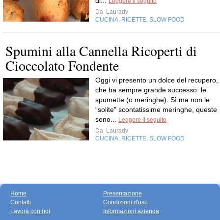
di...
Leggere il seguito
Da
Lauradv
CUCINA
RICETTE
SLOW FOOD
,
,
Spumini alla Cannella Ricoperti di
Cioccolato Fondente
Oggi vi presento un dolce del recupero,
che ha sempre grande successo: le
spumette (o meringhe). Sì ma non le
“solite” scontatissime meringhe, queste
sono...
Leggere il seguito
Da
Lauradv
CUCINA
RICETTE
SLOW FOOD
,
,
Home
Presentazione
Contatti
Condizioni d'uso
Lavora con noi
Informazioni azienda