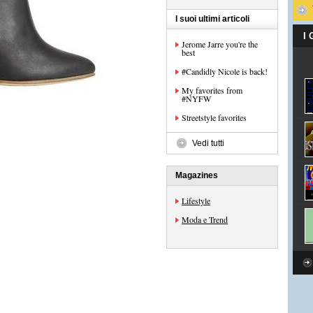
I suoi ultimi articoli
I
Jerome Jarre you're the
best
#Candidly Nicole is back!
My favorites from
#NYFW
Streetstyle favorites
Vedi tutti
Magazines
Lifestyle
Moda e Trend