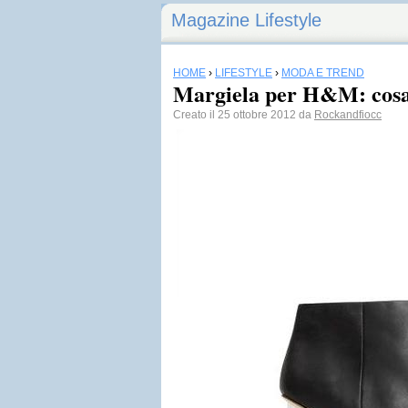
Magazine Lifestyle
HOME
›
LIFESTYLE
›
MODA E TREND
Margiela per H&M: cosa
Creato il 25 ottobre 2012 da
Rockandfiocc