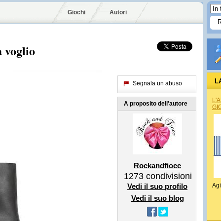
Giochi
Autori
 voglio
L
Segnala un abuso
L'
A proposito dell'autore
GI
Rockandfiocc
1273
condivisioni
Vedi il suo profilo
Agi
Vedi il suo blog