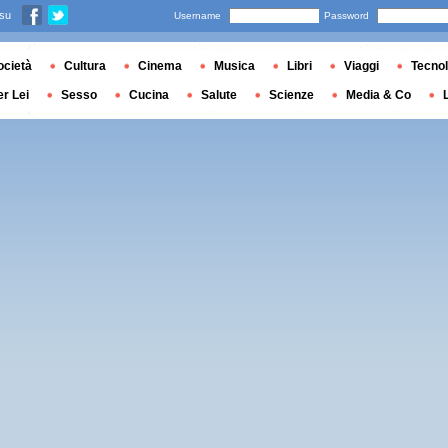
 su
Username
Password
ocietà
Cultura
Cinema
Musica
Libri
Viaggi
Tecnol
er Lei
Sesso
Cucina
Salute
Scienze
Media & Co