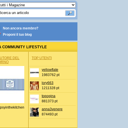
Non ancora membro?
Proponi il tuo blog
A COMMUNITY LIFESTYLE
AUTORE DEL
TOP UTENTI
ORNO
yellowflate
1983762 pt
lory663
1211328 pt
topogina
881373 pt
psyinthekitchen
anna3venere
874493 pt