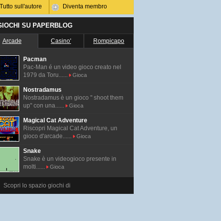
Tutto sull'autore
Diventa membro
 GIOCHI SU PAPERBLOG
Arcade
Casino'
Rompicapo
Pacman
Pac-Man é un video gioco creato nel
1979 da Toru......
Gioca
Nostradamus
Nostradamus è un gioco " shoot them
up" con una......
Gioca
Magical Cat Adventure
Riscopri Magical Cat Adventure, un
gioco d'arcade......
Gioca
Snake
Snake è un videogioco presente in
molti......
Gioca
Scopri lo spazio giochi di