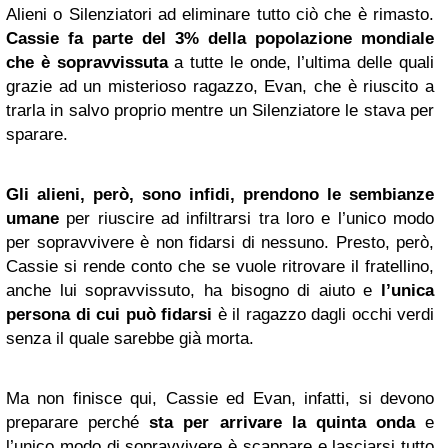
Alieni o Silenziatori ad eliminare tutto ciò che è rimasto.
Cassie fa parte del 3% della popolazione mondiale
che è sopravvissuta
a tutte le onde, l’ultima delle quali
grazie ad un misterioso ragazzo, Evan, che è riuscito a
trarla in salvo proprio mentre un Silenziatore le stava per
sparare.
Gli alieni, però, sono infidi, prendono le sembianze
umane
per riuscire ad infiltrarsi tra loro e l’unico modo
per sopravvivere è non fidarsi di nessuno. Presto, però,
Cassie si rende conto che se vuole ritrovare il fratellino,
anche lui sopravvissuto, ha bisogno di aiuto e
l’unica
persona di cui può fidarsi
è il ragazzo dagli occhi verdi
senza il quale sarebbe già morta.
Ma non finisce qui, Cassie ed Evan, infatti, si devono
preparare perché
sta per arrivare la quinta onda
e
l’unico modo di sopravvivere è scappare e lasciarsi tutto