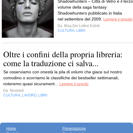
Shadowhunters – Città di Vetro è il terzo
volume della saga fantasy
Shadowhunters pubblicato in Italia
nel settembre del 2009.
Leggere il seguito
Da
Blog Dei Lettori Estinti
CULTURA
LIBRI
,
Oltre i confini della propria libreria:
come la traduzione ci salva...
Se osserviamo con onestà la pila di volumi che giace sul nostro
comodino o scorriamo le classifiche dei bestseller settimanali,
noteremo quasi sicurament...
Leggere il seguito
Da
Nicolasit
CULTURA
LAVORO
LIBRI
,
,
Home
Presentazione