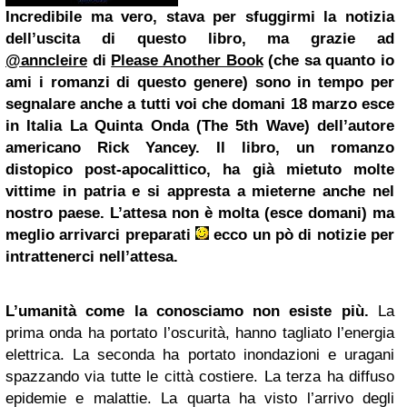
Incredibile ma vero, stava per sfuggirmi la notizia
dell’uscita di questo libro, ma grazie ad
@anncleire
di
Please Another Book
(che sa quanto io
ami i romanzi di questo genere) sono in tempo per
segnalare anche a tutti voi che domani 18 marzo esce
in Italia La Quinta Onda (The 5th Wave) dell’autore
americano Rick Yancey. Il libro, un romanzo
distopico post-apocalittico, ha già mietuto molte
vittime in patria e si appresta a mieterne anche nel
nostro paese. L’attesa non è molta (esce domani) ma
meglio arrivarci preparati
ecco un pò di notizie per
intrattenerci nell’attesa.
L’umanità come la conosciamo non esiste più.
La
prima onda ha portato l’oscurità, hanno tagliato l’energia
elettrica. La seconda ha portato inondazioni e uragani
spazzando via tutte le città costiere. La terza ha diffuso
epidemie e malattie. La quarta ha visto l’arrivo degli