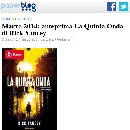
HOME
›
CULTURA
Marzo 2014: anteprima La Quinta Onda
di Rick Yancey
Creato il 17 marzo 2014 da
Erika
@erika_zini
Save