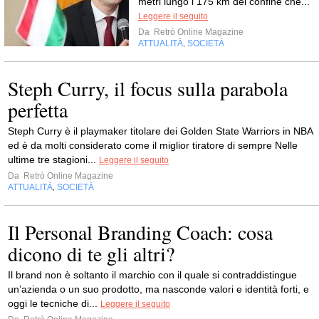
metri lungo i 175 km del confine che...
Leggere il seguito
Da
Retrò Online Magazine
ATTUALITÀ
SOCIETÀ
,
Steph Curry, il focus sulla parabola
perfetta
Steph Curry è il playmaker titolare dei Golden State Warriors in NBA
ed è da molti considerato come il miglior tiratore di sempre Nelle
ultime tre stagioni...
Leggere il seguito
Da
Retrò Online Magazine
ATTUALITÀ
SOCIETÀ
,
Il Personal Branding Coach: cosa
dicono di te gli altri?
Il brand non è soltanto il marchio con il quale si contraddistingue
un’azienda o un suo prodotto, ma nasconde valori e identità forti, e
oggi le tecniche di...
Leggere il seguito