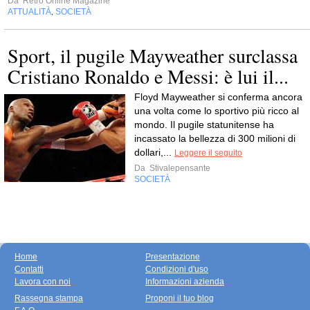
Da
Retrò Online Magazine
ATTUALITÀ
SOCIETÀ
,
Sport, il pugile Mayweather surclassa
Cristiano Ronaldo e Messi: è lui il...
Floyd Mayweather si conferma ancora
una volta come lo sportivo più ricco al
mondo. Il pugile statunitense ha
incassato la bellezza di 300 milioni di
dollari,...
Leggere il seguito
Da
Stivalepensante
SOCIETÀ
Home
Presentazione
Contatti
Condizioni d'uso
Lavora con noi
Informazioni azienda
Rassegna stampa
Proponi il tuo blog