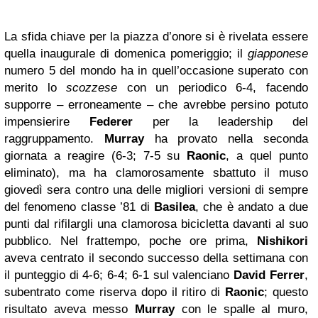
La sfida chiave per la piazza d’onore si è rivelata essere
quella inaugurale di domenica pomeriggio; il
giapponese
numero 5 del mondo ha in quell’occasione superato con
merito lo
scozzese
con un periodico 6-4, facendo
supporre – erroneamente – che avrebbe persino potuto
impensierire
Federer
per la leadership del
raggruppamento.
Murray
ha provato nella seconda
giornata a reagire (6-3; 7-5 su
Raonic
, a quel punto
eliminato), ma ha clamorosamente sbattuto il muso
giovedì sera contro una delle migliori versioni di sempre
del fenomeno classe ’81 di
Basilea
, che è andato a due
punti dal rifilargli una clamorosa bicicletta davanti al suo
pubblico. Nel frattempo, poche ore prima,
Nishikori
aveva centrato il secondo successo della settimana con
il punteggio di 4-6; 6-4; 6-1 sul valenciano
David
Ferrer
,
subentrato come riserva dopo il ritiro di
Raonic
; questo
risultato aveva messo
Murray
con le spalle al muro,