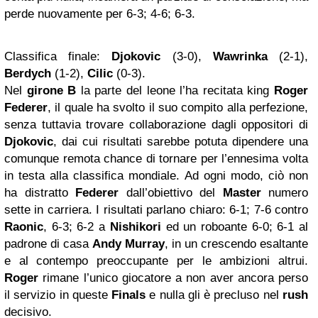
perde nuovamente per 6-3; 4-6; 6-3.
Classifica finale:
Djokovic
(3-0),
Wawrinka
(2-1),
Berdych
(1-2),
Cilic
(0-3).
Nel
girone B
la parte del leone l’ha recitata king
Roger
Federer
, il quale ha svolto il suo compito alla perfezione,
senza tuttavia trovare collaborazione dagli oppositori di
Djokovic
, dai cui risultati sarebbe potuta dipendere una
comunque remota chance di tornare per l’ennesima volta
in testa alla classifica mondiale. Ad ogni modo, ciò non
ha distratto
Federer
dall’obiettivo del
Master
numero
sette in carriera. I risultati parlano chiaro: 6-1; 7-6 contro
Raonic
, 6-3; 6-2 a
Nishikori
ed un roboante 6-0; 6-1 al
padrone di casa
Andy
Murray
, in un crescendo esaltante
e al contempo preoccupante per le ambizioni altrui.
Roger
rimane l’unico giocatore a non aver ancora perso
il servizio in queste
Finals
e nulla gli è precluso nel
rush
decisivo.