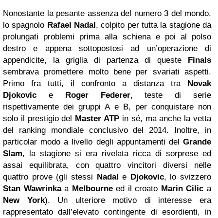
Nonostante la pesante assenza del numero 3 del mondo,
lo spagnolo
Rafael
Nadal
, colpito per tutta la stagione da
prolungati problemi prima alla schiena e poi al polso
destro e appena sottopostosi ad un’operazione di
appendicite, la griglia di partenza di queste
Finals
sembrava promettere molto bene per svariati aspetti.
Primo fra tutti, il confronto a distanza tra
Novak
Djokovic
e
Roger
Federer
, teste di serie
rispettivamente dei gruppi A e B, per conquistare non
solo il prestigio del
Master ATP
in sé, ma anche la vetta
del ranking mondiale conclusivo del 2014. Inoltre, in
particolar modo a livello degli appuntamenti del
Grande
Slam
, la stagione si era rivelata ricca di sorprese ed
assai equilibrata, con quattro vincitori diversi nelle
quattro prove (gli stessi
Nadal
e
Djokovic
, lo svizzero
Stan
Wawrinka
a
Melbourne
ed il croato
Marin Cilic
a
New
York
). Un ulteriore motivo di interesse era
rappresentato dall’elevato contingente di esordienti, in