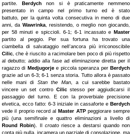
partite.
Berdych
non si è praticamente nemmeno
presentato in campo nel primo turno ed è stato
battuto, per la quinta volta consecutiva in meno di due
anni, da
Wawrinka
, resistendo, o meglio non giocando,
per 58 minuti e spiccioli. 6-1; 6-1 incassato e
Master
partito al peggio. Per sua fortuna ha trovato una
ciambella di salvataggio nell’ancora più irriconoscibile
Cilic
, che è riuscito a racimolare ben poco di più rispetto
al debutto; addio alla fase ad eliminazione diretta per il
ragazzo di
Medjugorje
e piccola speranza per
Berdych
grazie ad un 6-3; 6-1 senza storia. Tutto allora è passato
nelle mani di
Stan
the Man
, a cui sarebbe bastato
vincere un set contro
Cilic
stesso per aggiudicarsi il
passaggio del turno. E con la proverbiale precisione
elvetica, ecco fatto: 6-3 iniziale in cassaforte e
Berdych
vede il proprio record al
Master
ATP
peggiorare sempre
più (una semifinale e quattro eliminazioni a livello di
Round
Robin
). Il
croato
riesce a destarsi quando non
conta più nulla, incamera un parziale di consolazione, ma