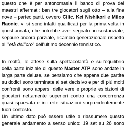
questo che è per antonomasia il banco di prova dei
maestri affermati: ben tre giocatori sugli otto – alla fine
nove – partecipanti, ovvero
Cilic
,
Kei
Nishikori
e
Milos
Raonic
, vi si sono infatti qualificati per la prima volta in
quest’annata, che potrebbe aver segnato un sostanziale,
seppure ancora parziale, ricambio generazionale rispetto
all'”
età dell’oro
” dell’ultimo decennio tennistico.
In realtà, le attese sulla spettacolarità e sull’equilibrio
della parte iniziale di questo
Master ATP
sono andate in
larga parte deluse, se pensiamo che appena due partite
su dodici sono terminate al set decisivo e per di più molti
confronti sono apparsi delle vere e proprie esibizioni di
giocatori nettamente superiori contro una concorrenza
quasi spaesata e in certe situazioni sorprendentemente
fuori contesto.
Un ultimo dato può essere utile a riassumere questo
generale andamento a senso unico: 19 set su 26 sono