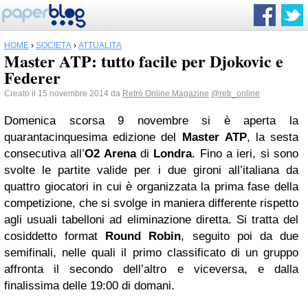
HOME
›
SOCIETÀ
›
ATTUALITÀ
Master ATP: tutto facile per Djokovic e
Federer
Creato il 15 novembre 2014 da
Retrò Online Magazine
@retr_online
Domenica scorsa 9 novembre si è aperta la
quarantacinquesima edizione del
Master
ATP
, la sesta
consecutiva all’
O2 Arena
di
Londra
. Fino a ieri, si sono
svolte le partite valide per i due gironi all’italiana da
quattro giocatori in cui è organizzata la prima fase della
competizione, che si svolge in maniera differente rispetto
agli usuali tabelloni ad eliminazione diretta. Si tratta del
cosiddetto format
Round
Robin
, seguito poi da due
semifinali, nelle quali il primo classificato di un gruppo
affronta il secondo dell’altro e viceversa, e dalla
finalissima delle 19:00 di domani.