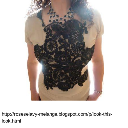
http://roseselavy-melange.blogspot.com/p/look-this-
look.html