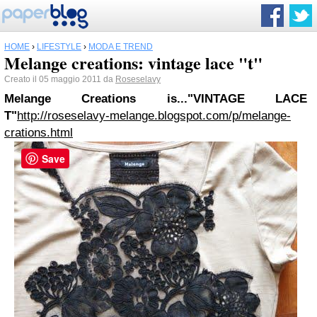
HOME
›
LIFESTYLE
›
MODA E TREND
Melange creations: vintage lace "t"
Creato il 05 maggio 2011 da
Roseselavy
Melange Creations is...
"VINTAGE LACE
T"
http://roseselavy-melange.blogspot.com/p/melange-
crations.html
Save