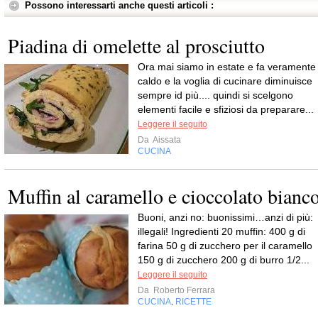
Possono interessarti anche questi articoli :
Piadina di omelette al prosciutto
Ora mai siamo in estate e fa veramente
caldo e la voglia di cucinare diminuisce
sempre id più.... quindi si scelgono
elementi facile e sfiziosi da preparare...
Leggere il seguito
Da
Aissata
CUCINA
Muffin al caramello e cioccolato bianc
Buoni, anzi no: buonissimi…anzi di più:
illegali! Ingredienti 20 muffin: 400 g di
farina 50 g di zucchero per il caramello
150 g di zucchero 200 g di burro 1/2...
Leggere il seguito
Da
Roberto Ferrara
CUCINA
RICETTE
,