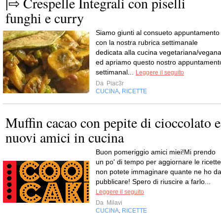
|⇨ Crespelle Integrali con piselli
funghi e curry
Siamo giunti al consueto appuntamento
con la nostra rubrica settimanale
dedicata alla cucina vegetariana/vegan
ed apriamo questo nostro appuntament
settimanal...
Leggere il seguito
Da
Piac3r
CUCINA
RICETTE
,
Muffin cacao con pepite di cioccolato e
nuovi amici in cucina
Buon pomeriggio amici miei!Mi prendo
un po' di tempo per aggiornare le ricette
non potete immaginare quante ne ho d
pubblicare! Spero di riuscire a farlo...
Leggere il seguito
Da
Milavi
CUCINA
RICETTE
,