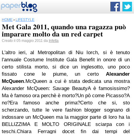
HOME
›
LIFESTYLE
Met Gala 2011, quando una ragazza può
imparare molto da un red carpet
Creato il 05 maggio 2011 da
Infetta
L'altro ieri, al Metropolitan di Niu Iorch, si è tenuto
l'annuale Costume Institute Gala Benefit in onore di un
certo stilista morto, si dice un inglesotto, uno poco
fissato cone le piume, un certo
Alexander
McQueen
.
McQueen a cui è stata dedicata una mostra
Alexander McQueen: Savage Beauty
A è famosissimo?
Ma è famoso ora perchè è morto?
Un pò come Picasso?
A
no?
Era famoso anche prima?
Certo che si, sto
scherzando, tutte le vere fashion blogger sognano di
indossare un McQueen ma la maggior parte di loro ha la
BELLIZZIMA E MOLTO ORIGINALE sciarpa con i
teschi.
Chiara Ferragni docet fin dai tempi del