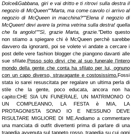
Dolce&Gabbana, giri e vai dritto e ti ritrovi sulla destra il
negozio di McQueen"
"Marta, ma come cavolo ci arrivo al
negozio di McQueen in macchina?"
"Elena il negozio di
McQueen! devi avere la prima vetrina sulla destra! quella
che fa angolo!"
"Sì, grazie Marta, grazie."
Detto questo
non stiamo a spiegare chi è McQueen perchè sarebbe
davvero da ignoranti, poi se volete vi andate a cercare i
post delle vere fashion blogger che piangono davanti alle
sue sfilate.
Posso solo dirvi che al suo funerale l'intero
mondo della gente che conta ha sfilato per lui, ognuno
con un capo diverso, stravagante e costosissimo.
Fossi
stata io sarei resuscitata per regalare un ultima perla di
stile che la gente, poco educata, ancora non ha
capito:
CHE SIA UN FUNERALE, UN MATRIMONIO O
UN COMPLEANNO, LA FESTA è MIA, LA
PROTAGONISTA SONO IO E NESSUNO DEVE
RISULTARE MIGLIORE DI ME.
Andiamo a commentare
una manciata di outfit divertenti prima di parlare di una
tragedia avvenuta sul tappeto rosso, tragedia su cui ogni