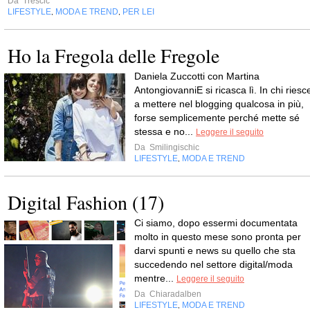
Da
Trescic
LIFESTYLE
MODA E TREND
PER LEI
,
,
Ho la Fregola delle Fregole
Daniela Zuccotti con Martina
AntongiovanniE si ricasca lì. In chi riesc
a mettere nel blogging qualcosa in più,
forse semplicemente perché mette sé
stessa e no...
Leggere il seguito
Da
Smilingischic
LIFESTYLE
MODA E TREND
,
Digital Fashion (17)
Ci siamo, dopo essermi documentata
molto in questo mese sono pronta per
darvi spunti e news su quello che sta
succedendo nel settore digital/moda
mentre...
Leggere il seguito
Da
Chiaradalben
LIFESTYLE
MODA E TREND
,