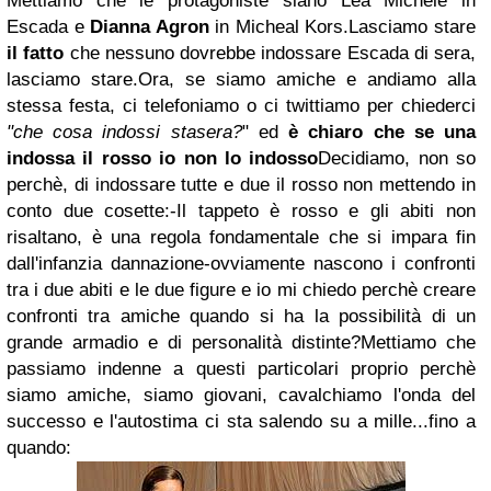
Mettiamo che le protagoniste siano Lea Michele in
Escada e
Dianna Agron
in Micheal Kors.
Lasciamo stare
il fatto
che nessuno dovrebbe indossare Escada di sera,
lasciamo stare.
Ora, se siamo amiche e andiamo alla
stessa festa, ci telefoniamo o ci twittiamo per chiederci
"che cosa indossi stasera?
" ed
è chiaro che se una
indossa il rosso io non lo indosso
Decidiamo, non so
perchè, di indossare tutte e due il rosso non mettendo in
conto due cosette:
-Il tappeto è rosso e gli abiti non
risaltano, è una regola fondamentale che si impara fin
dall'infanzia dannazione
-ovviamente nascono i confronti
tra i due abiti e le due figure e io mi chiedo perchè creare
confronti tra amiche quando si ha la possibilità di un
grande armadio e di personalità distinte?
Mettiamo che
passiamo indenne a questi particolari proprio perchè
siamo amiche, siamo giovani, cavalchiamo l'onda del
successo e l'autostima ci sta salendo su a mille...
fino a
quando: