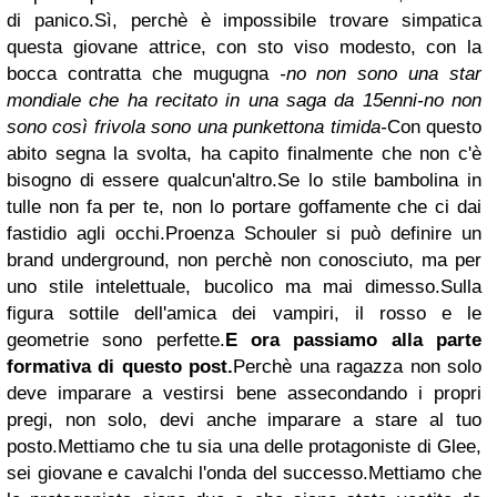
di panico.
Sì, perchè è impossibile trovare simpatica
questa giovane attrice, con sto viso modesto, con la
bocca contratta che mugugna
-no non sono una star
mondiale che ha recitato in una saga da 15enni-no non
sono così frivola sono una punkettona timida-
Con questo
abito segna la svolta, ha capito finalmente che non c'è
bisogno di essere qualcun'altro.
Se lo stile bambolina in
tulle non fa per te, non lo portare goffamente che ci dai
fastidio agli occhi.
Proenza Schouler si può definire un
brand underground, non perchè non conosciuto, ma per
uno stile intelettuale, bucolico ma mai dimesso.
Sulla
figura sottile dell'amica dei vampiri, il rosso e le
geometrie sono perfette.
E ora passiamo alla parte
formativa di questo post.
Perchè una ragazza non solo
deve imparare a vestirsi bene assecondando i propri
pregi, non solo, devi anche imparare a stare al tuo
posto.
Mettiamo che tu sia una delle protagoniste di Glee,
sei giovane e cavalchi l'onda del successo.
Mettiamo che