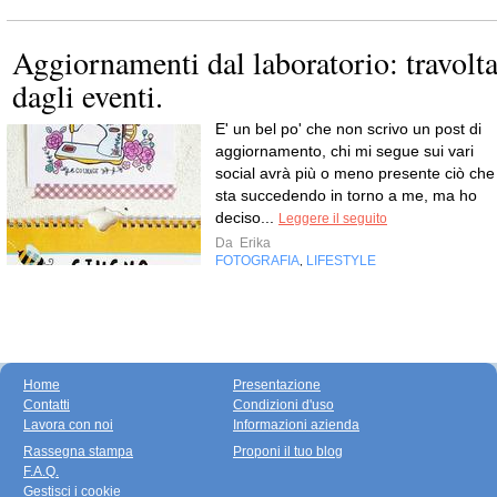
Aggiornamenti dal laboratorio: travolt
dagli eventi.
E' un bel po' che non scrivo un post di
aggiornamento, chi mi segue sui vari
social avrà più o meno presente ciò che
sta succedendo in torno a me, ma ho
deciso...
Leggere il seguito
Da
Erika
FOTOGRAFIA
LIFESTYLE
,
Home
Presentazione
Contatti
Condizioni d'uso
Lavora con noi
Informazioni azienda
Rassegna stampa
Proponi il tuo blog
F.A.Q.
Gestisci i cookie