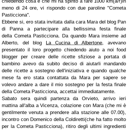
chiedendo cosa è che mi ha spinto a fare 1000 km(a/r)in
meno di 24 ore, vi rispondo con due paroline "Cometa
Pasticciona".
Ebbene si, ero stata invitata dalla cara Mara del blog Pan
di Panna a partecipare alla bellissima festa finale
della Cometa Pasticciona. Da quando Mara insieme ad
Alberto, del blog
La Cucina di Albertone
, avevano
presentato il loro progetto chiedendo aiuto a noi food
blogger per creare delle ricette sfiziose a portata di
bambino avevo da subito deciso di aiutarli mandando
delle ricette a sostegno dell'iniziativa e quando qualche
mese fa ero stata contattata da Mara per sapere se
volevo andare a dare il mio sostegno per la festa finale
della Cometa Pasticciona, accettai immediatamente.
Sabato sera quindi partenza da Orvieto, arrivo ieri
mattina all'alba a Vicenza, colazione con Mara (che mi è
gentilmente venuta a prendere alla stazione alle 07.00),
incontro con Domenico della Coldiretti(che ha fatto molto
per la Cometa Pasticciona), ritiro degli ultimi ingredienti