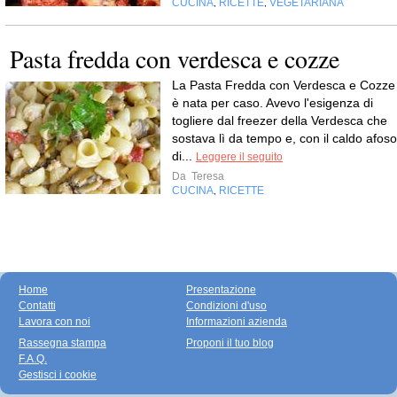
CUCINA
RICETTE
VEGETARIANA
,
,
Pasta fredda con verdesca e cozze
La Pasta Fredda con Verdesca e Cozze
è nata per caso. Avevo l'esigenza di
togliere dal freezer della Verdesca che
sostava lì da tempo e, con il caldo afoso
di...
Leggere il seguito
Da
Teresa
CUCINA
RICETTE
,
Home
Presentazione
Contatti
Condizioni d'uso
Lavora con noi
Informazioni azienda
Rassegna stampa
Proponi il tuo blog
F.A.Q.
Gestisci i cookie