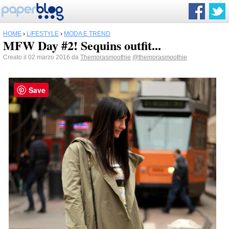
HOME
›
LIFESTYLE
›
MODA E TREND
MFW Day #2! Sequins outfit...
Creato il 02 marzo 2016 da
Themorasmoothie
@themorasmoothie
Save