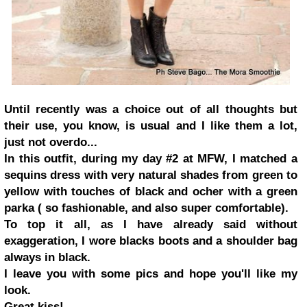
Until recen
tly was
a choice
out
of all thoughts
but
their use
, you know, is usual and I like them a lot,
just not
overdo...
In
this outfit,
during my
day
#2 at
MFW,
I matched
a
sequins dress
with
very
natural shades
from green to
yellow
with touches of
black and
ocher
with a
green
parka
(
so fashionable
,
and
also super
comfortable
).
To
top it all
,
as
I have already
said
without
exaggeration
,
I wore
blacks
boots
and
a shoulder bag
always in black
.
I leave you
with
some pics
and hope
you'll like
my
look
.
Great
kiss!