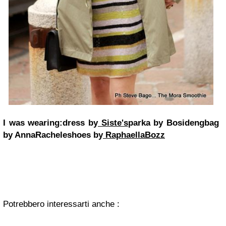
I was wearing:dress by
Siste's
parka by Bosidengbag
by AnnaRacheleshoes by
RaphaellaBozz
Potrebbero interessarti anche :