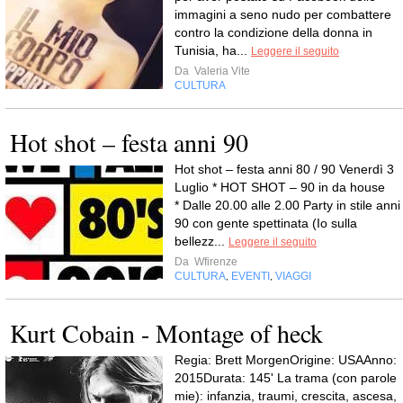
immagini a seno nudo per combattere
contro la condizione della donna in
Tunisia, ha...
Leggere il seguito
Da
Valeria Vite
CULTURA
Hot shot – festa anni 90
Hot shot – festa anni 80 / 90 Venerdì 3
Luglio * HOT SHOT – 90 in da house
* Dalle 20.00 alle 2.00 Party in stile anni
90 con gente spettinata (Io sulla
bellezz...
Leggere il seguito
Da
Wfirenze
CULTURA
EVENTI
VIAGGI
,
,
Kurt Cobain - Montage of heck
Regia: Brett MorgenOrigine: USAAnno:
2015Durata: 145' La trama (con parole
mie): infanzia, traumi, crescita, ascesa,