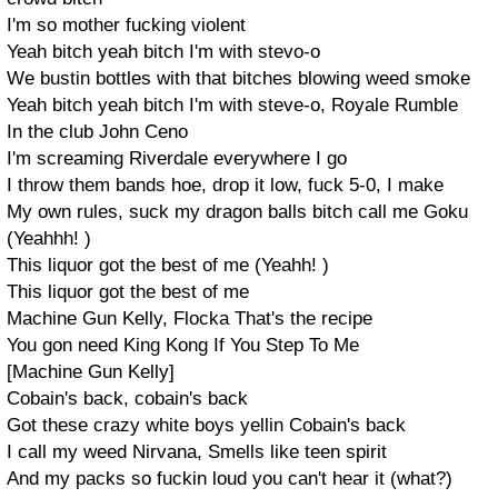
I'm so mother fucking violent
Yeah bitch yeah bitch I'm with stevo-o
We bustin bottles with that bitches blowing weed smoke
Yeah bitch yeah bitch I'm with steve-o, Royale Rumble
In the club John Ceno
I'm screaming Riverdale everywhere I go
I throw them bands hoe, drop it low, fuck 5-0, I make
My own rules, suck my dragon balls bitch call me Goku
(Yeahhh! )
This liquor got the best of me (Yeahh! )
This liquor got the best of me
Machine Gun Kelly, Flocka That's the recipe
You gon need King Kong If You Step To Me
[Machine Gun Kelly]
Cobain's back, cobain's back
Got these crazy white boys yellin Cobain's back
I call my weed Nirvana, Smells like teen spirit
And my packs so fuckin loud you can't hear it (what?)