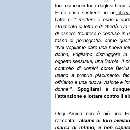
loro esibizioni fuori dagli schemi,
Ecco cosa sostiene, in un'
interv
l'atto di "
mettere a nudo il cor
strumento di lotta e di libertà. Un
di essere frainteso e confuso in 
tasso di pornografia, come quello
"Noi vogliamo dare una nuova inte
donna, vogliamo distruggere la
oggetto sessuale, una Barbie. Il no
controllo di uomini come Berlu
usano a proprio piacimento, fa
offriamo è una nuova visione e int
donne"".
Spogliarsi è dunqu
l'attenzione e lottare contro il s
Oggi Amina non è più una Feme
racconta: "
alcune di loro avevan
marca di intimo, e non capiv