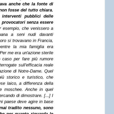
ava anche che la fonte di
non fosse del tutto chiara.
 interventi pubblici delle
, provocatori senza essere
r esempio, che venissero a
mana a seni nudi davanti
Loro si trovavano in Francia,
entre la mia famiglia era
Per me era un'azione sterile
o caso per fare più rumore
errogate sull'efficacia reale
'azione di Notre-Dame. Quel
ù storico e turistico, che
se laico, a differenza della
 le moschee. Anche in quel
cando di dimostrare. [...] I
ogni paese deve agire in base
mai tradito nessuno, sono
he per quanto riguarda le