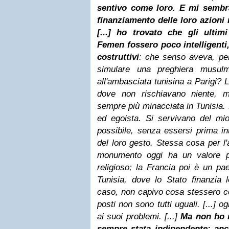
sentivo come loro. E mi sembr
finanziamento delle loro azioni 
[...] ho trovato che gli ultimi
Femen fossero poco intelligenti
costruttivi
: che senso aveva, pe
simulare una preghiera musul
all'ambasciata tunisina a Parigi? 
dove non rischiavano niente, m
sempre più minacciata in Tunisia. 
ed egoista. Si servivano del mi
possibile, senza essersi prima int
del loro gesto. Stessa cosa per l
monumento oggi ha un valore pi
religioso; la Francia poi è un pae
Tunisia, dove lo Stato finanzia
caso, non capivo cosa stessero cer
posti non sono tutti uguali. [...] 
ai suoi problemi. [...]
Ma non ho 
sempre stata indipendente: anc