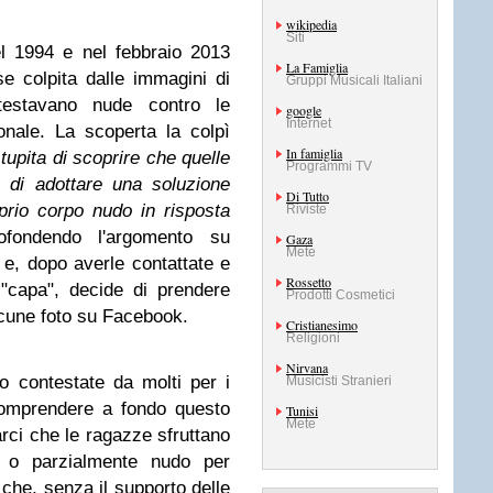
wikipedia
Siti
l 1994 e nel febbraio 2013
La Famiglia
 colpita dalle immagini di
Gruppi Musicali Italiani
testavano nude contro le
google
Internet
ionale. La scoperta la colpì
In famiglia
tupita di scoprire che quelle
Programmi TV
 di adottare una soluzione
Di Tutto
prio corpo nudo in risposta
Riviste
ofondendo l'argomento su
Gaza
Mete
, dopo averle contattate e
Rossetto
"capa", decide di prendere
Prodotti Cosmetici
lcune foto su Facebook.
Cristianesimo
Religioni
Nirvana
 contestate da molti per i
Musicisti Stranieri
comprendere a fondo questo
Tunisi
Mete
ci che le ragazze sfruttano
o o parzialmente nudo per
che, senza il supporto delle