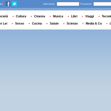
 su
Username
Password
ocietà
Cultura
Cinema
Musica
Libri
Viaggi
Tecnol
er Lei
Sesso
Cucina
Salute
Scienze
Media & Co