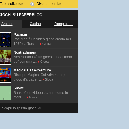
Tutto sull'autore
Diventa membro
 GIOCHI SU PAPERBLOG
Arcade
Casino'
Rompicapo
Pacman
Pac-Man é un video gioco creato nel
1979 da Toru......
Gioca
Nostradamus
Nostradamus è un gioco " shoot them
up" con una......
Gioca
Magical Cat Adventure
Riscopri Magical Cat Adventure, un
gioco d'arcade......
Gioca
Snake
Snake è un videogioco presente in
molti......
Gioca
Scopri lo spazio giochi di