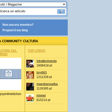
Non ancora membro?
Proponi il tuo blog
A COMMUNITY CULTURA
AUTORE DEL
TOP UTENTI
ORNO
intrattenimento
1608418 pt
lory663
1211328 pt
maestrarosalba
1126395 pt
psyinthekitchen
rimmel
615214 pt