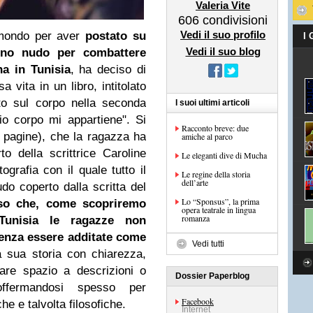
Valeria Vite
606
condivisioni
Vedi il suo profilo
l mondo per aver
postato su
I
Vedi il suo blog
no nudo per combattere
na in Tunisia
, ha deciso di
 vita in un libro, intitolato
to sul corpo nella seconda
I suoi ultimi articoli
mio corpo mi appartiene". Si
Racconto breve: due
4 pagine), che la ragazza ha
amiche al parco
to della scrittrice Caroline
Le eleganti dive di Mucha
ografia con il quale tutto il
Le regine della storia
dell’arte
o coperto dalla scritta del
Lo “Sponsus”, la prima
o che, come scopriremo
opera teatrale in lingua
romanza
 Tunisia le ragazze non
enza essere additate come
Vedi tutti
 sua storia con chiarezza,
iare spazio a descrizioni o
Dossier Paperblog
soffermandosi spesso per
Facebook
he e talvolta filosofiche.
Internet