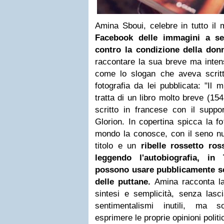
Amina Sboui, celebre in tutto i
Facebook
delle immagini a se
contro la condizione della don
raccontare la sua breve ma intensa
come lo slogan che aveva scrit
fotografia da lei pubblicata: "Il 
tratta di un libro molto breve (15
scritto in francese con il suppor
Glorion. In copertina spicca la fot
mondo la conosce, con il seno nud
titolo e un
ribelle
rossetto
ross
leggendo l'autobiografia, in
possono usare pubblicamente s
delle puttane.
Amina racconta la
sintesi e semplicità, senza lasc
sentimentalismi inutili, ma 
esprimere le proprie opinioni politic