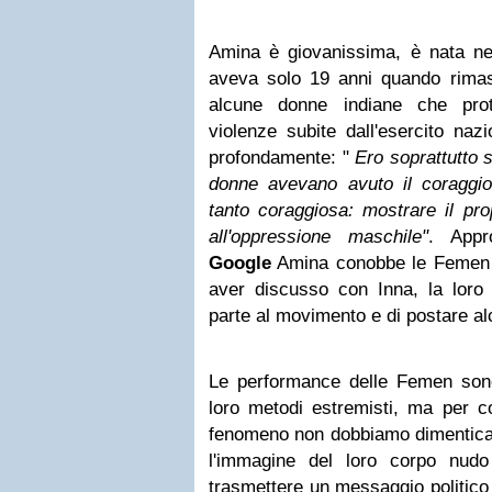
Amina è giovanissima, è nata ne
aveva solo 19 anni quando rimase
alcune donne indiane che pro
violenze subite dall'esercito naz
profondamente: "
Ero soprattutto s
donne avevano avuto il coraggio
tanto coraggiosa: mostrare il pro
all'oppressione maschile"
. Appr
Google
Amina conobbe le Femen e
aver discusso con Inna, la loro 
parte al movimento e di postare a
Le performance delle Femen sono
loro metodi estremisti, ma per 
fenomeno non dobbiamo dimenticar
l'immagine del loro corpo nud
trasmettere un messaggio politico 