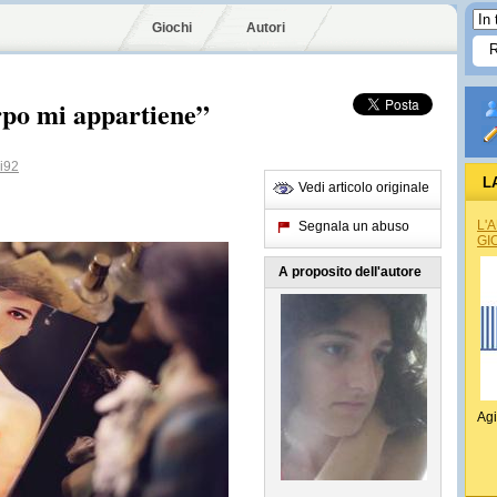
Giochi
Autori
rpo mi appartiene”
i92
L
Vedi articolo originale
L'
Segnala un abuso
GI
A proposito dell'autore
Agi