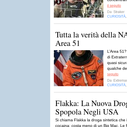
il seguito
Da
Straker
CURIOSITÀ
Tutta la verità della 
Area 51
L’Area 51?
di Extrater
quasi sicu
qualche dec
seguito
Da
Extrema
CURIOSITÀ
Flakka: La Nuova Drog
Spopola Negli USA
Si chiama Flakka la droga sintetica che in
cocaina: costa meno di un Big Mac. Le fo