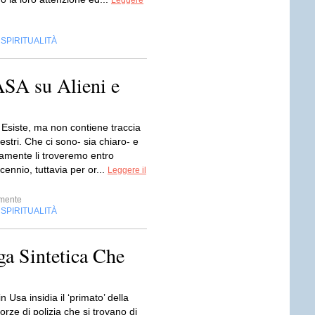
Leggere
SPIRITUALITÀ
,
NASA su Alieni e
 Esiste, ma non contiene traccia
restri. Che ci sono- sia chiaro- e
ramente li troveremo entro
ennio, tuttavia per or...
Leggere il
mente
SPIRITUALITÀ
,
a Sintetica Che
 Usa insidia il ‘primato’ della
rze di polizia che si trovano di