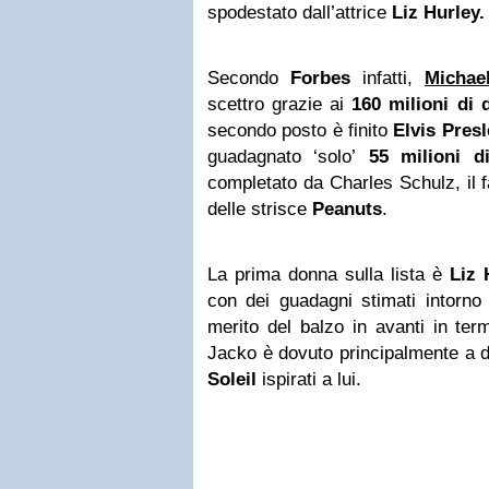
spodestato dall’attrice
Liz Hurley
Secondo
Forbes
infatti,
Michae
scettro grazie ai
160 milioni di 
secondo posto è finito
Elvis Presl
guadagnato ‘solo’
55 milioni di
completato da Charles Schulz, il 
delle strisce
Peanuts
.
La prima donna sulla lista è
Liz 
con dei guadagni stimati intorno 
merito del balzo in avanti in ter
Jacko è dovuto principalmente a d
Soleil
ispirati a lui.