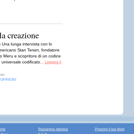
la creazione
 Una lunga intervista con lo
mericano Stan Tenen, fondatore
o Meru e scopritore di un codice
universale codificato...
Leggere il
mer
OPINIONI
,
one
Rassegna stampa
Proponi il tuo blog