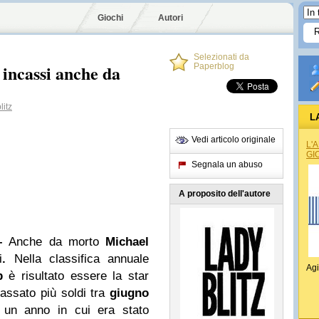
Giochi
Autori
Selezionati da
 incassi anche da
Paperblog
itz
L
Vedi articolo originale
L'
GI
Segnala un abuso
A proposito dell'autore
 –
Anche da morto
Michael
i
.
Nella classifica annuale
Agi
p
è risultato essere la star
assato più soldi tra
giugno
 un anno in cui era stato