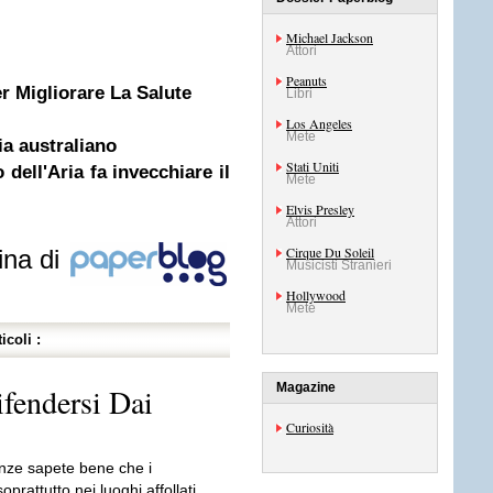
Michael Jackson
Attori
Peanuts
r Migliorare La Salute
Libri
Los Angeles
Mete
a australiano
Stati Uniti
 dell'Aria fa invecchiare il
Mete
Elvis Presley
Attori
Cirque Du Soleil
ina di
Musicisti Stranieri
Hollywood
Mete
icoli :
Magazine
ifendersi Dai
Curiosità
canze sapete bene che i
rattutto nei luoghi affollati.