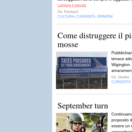
Leggere il seguito
Da
Paolopol
CULTURA
CURIOSITÀ
OPINIONI
,
,
Come distruggere il pia
mosse
Pubblichiam
tenace atti
Wigington. 
amarament
Da
Straker
CURIOSITÀ
September turn
Continuano 
proposito 
essere un 
concentrano