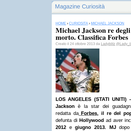
Magazine Curiosità
HOME
›
CURIOSITÀ
›
MICHAEL JACKSON
Michael Jackson re degli
morto. Classifica Forbes
Creato il 24 ottobre 2013 da
Ladyblitz
@Lady_bl
LOS ANGELES
(STATI UNITI)
Jackson
è la star dei guadagn
redatta da
Forbes
, il re del po
defunta di
Hollywood
ad aver inc
2012
e
giugno 2013. MJ
dopo