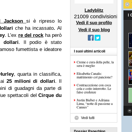
.
Ladyblitz
I
21009
condivisioni
l Jackson
si è ripreso lo
Vedi il suo profilo
dollari
che ha incassato
.
Al
Vedi il suo blog
ey
. L’ex
re del rock
ha però
 dollari
. Il podio è stato
famoso fumettista e ideatore
I suoi ultimi articoli
Creme e cura della pelle, la
sera è meglio
Elisabetta Canalis:
Hurley
, quarta in classifica,
matrimonio col pancione?
ai
25 milioni di dollari
. Il
Contraccezione con coca
mini di guadagni da parte di
cola e coito interrotto. Le
false credenze
ue spettacoli del
Cirque du
Justin Bieber e Adriana
Lima, “notte di passione a
Cannes”
Vedi tutti
Dossier Paperblog