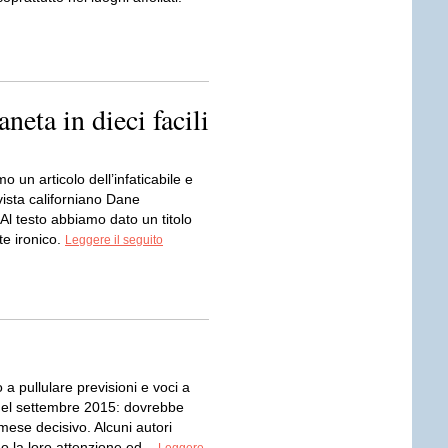
neta in dieci facili
o un articolo dell’infaticabile e
vista californiano Dane
Al testo abbiamo dato un titolo
e ironico.
Leggere il seguito
a pullulare previsioni e voci a
del settembre 2015: dovrebbe
mese decisivo. Alcuni autori
 la loro attenzione ed...