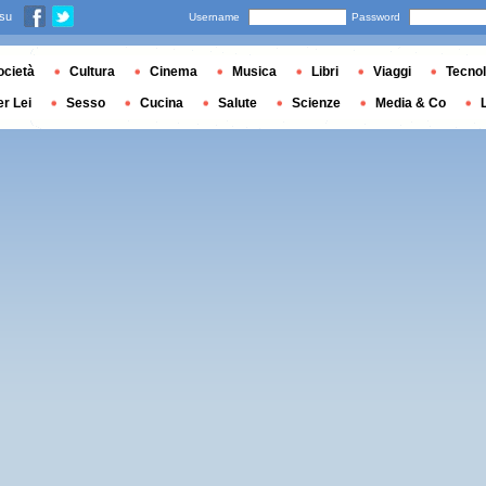
 su
Username
Password
ocietà
Cultura
Cinema
Musica
Libri
Viaggi
Tecnol
er Lei
Sesso
Cucina
Salute
Scienze
Media & Co