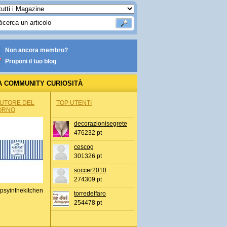
Non ancora membro?
Proponi il tuo blog
A COMMUNITY CURIOSITÀ
AUTORE DEL
TOP UTENTI
ORNO
decorazionisegrete
476232 pt
cescog
301326 pt
soccer2010
274309 pt
psyinthekitchen
torredelfaro
254478 pt