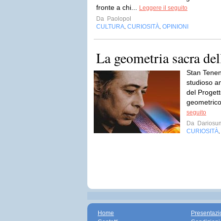
fronte a chi...
Leggere il seguito
Da
Paolopol
CULTURA
CURIOSITÀ
OPINIONI
,
,
La geometria sacra del
Stan Tenen
studioso a
del Progett
geometrico 
seguito
Da
Dariosu
CURIOSITÀ
Home
Presentazi