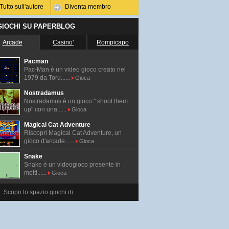
Tutto sull'autore
Diventa membro
 GIOCHI SU PAPERBLOG
Arcade
Casino'
Rompicapo
Pacman
Pac-Man é un video gioco creato nel
1979 da Toru......
Gioca
Nostradamus
Nostradamus è un gioco " shoot them
up" con una......
Gioca
Magical Cat Adventure
Riscopri Magical Cat Adventure, un
gioco d'arcade......
Gioca
Snake
Snake è un videogioco presente in
molti......
Gioca
Scopri lo spazio giochi di