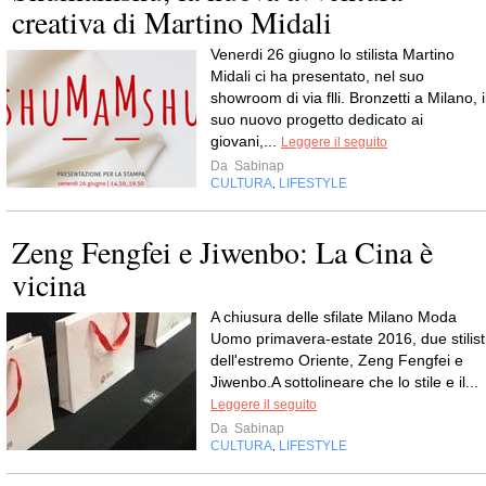
creativa di Martino Midali
Venerdi 26 giugno lo stilista Martino
Midali ci ha presentato, nel suo
showroom di via flli. Bronzetti a Milano, i
suo nuovo progetto dedicato ai
giovani,...
Leggere il seguito
Da
Sabinap
CULTURA
LIFESTYLE
,
Zeng Fengfei e Jiwenbo: La Cina è
vicina
A chiusura delle sfilate Milano Moda
Uomo primavera-estate 2016, due stilist
dell'estremo Oriente, Zeng Fengfei e
Jiwenbo.A sottolineare che lo stile e il...
Leggere il seguito
Da
Sabinap
CULTURA
LIFESTYLE
,