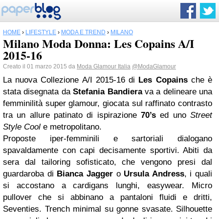
HOME
›
LIFESTYLE
›
MODA E TREND
›
MILANO
Milano Moda Donna: Les Copains A/I
2015-16
Creato il 01 marzo 2015 da
Moda Glamour Italia
@ModaGlamour
La nuova Collezione A/I 2015-16 di
Les Copains
che è
stata disegnata da
Stefania Bandiera
va a delineare una
femminilità super glamour, giocata sul raffinato contrasto
tra un allure patinato di ispirazione
70’s
ed uno
Street
Style Cool
e metropolitano.
Proposte iper-femminili e sartoriali dialogano
spavaldamente con capi decisamente sportivi. Abiti da
sera dal tailoring sofisticato, che vengono presi dal
guardaroba di
Bianca Jagger
o
Ursula Andress
, i quali
si accostano a cardigans lunghi, easywear. Micro
pullover che si abbinano a pantaloni fluidi e dritti,
Seventies. Trench minimal su gonne svasate. Silhouette