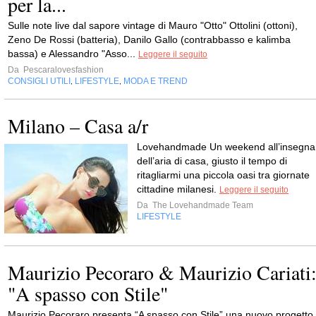
per la...
Sulle note live dal sapore vintage di Mauro "Otto" Ottolini (ottoni),
Zeno De Rossi (batteria), Danilo Gallo (contrabbasso e kalimba
bassa) e Alessandro "Asso...
Leggere il seguito
Da
Pescaralovesfashion
CONSIGLI UTILI
LIFESTYLE
MODA E TREND
,
,
Milano – Casa a/r
Lovehandmade Un weekend all’insegna
dell’aria di casa, giusto il tempo di
ritagliarmi una piccola oasi tra giornate
cittadine milanesi.
Leggere il seguito
Da
The Lovehandmade Team
LIFESTYLE
Maurizio Pecoraro & Maurizio Cariati
"A spasso con Stile"
Maurizio Pecoraro presenta “A spasso con Stile” una nuovo progetto