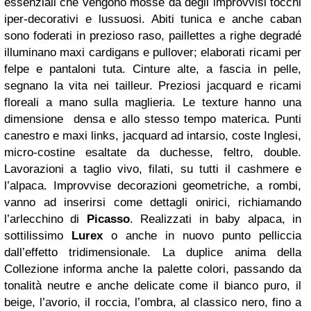
essenziali che vengono mosse da degli improvvisi tocchi
iper-decorativi e lussuosi. Abiti tunica e anche caban
sono foderati in prezioso raso, paillettes a righe degradé
illuminano maxi cardigans e pullover; elaborati ricami per
felpe e pantaloni tuta. Cinture alte, a fascia in pelle,
segnano la vita nei tailleur. Preziosi jacquard e ricami
floreali a mano sulla maglieria.
Le texture hanno una
dimensione densa e allo stesso tempo materica. Punti
canestro e maxi links, jacquard ad intarsio, coste Inglesi,
micro-costine esaltate da duchesse, feltro, double.
Lavorazioni a taglio vivo, filati, su tutti il cashmere e
l’alpaca.
Improvvise decorazioni geometriche, a rombi,
vanno ad inserirsi come dettagli onirici, richiamando
l’arlecchino di
Picasso
. Realizzati in baby alpaca, in
sottilissimo
Lurex
o anche in nuovo punto pelliccia
dall’effetto tridimensionale.
La duplice anima della
Collezione informa anche la palette colori, passando da
tonalità neutre e anche delicate come il bianco puro, il
beige, l’avorio, il roccia, l’ombra, al classico nero, fino a