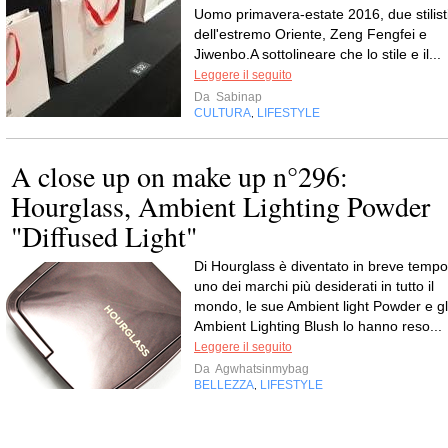
Uomo primavera-estate 2016, due stilist
dell'estremo Oriente, Zeng Fengfei e
Jiwenbo.A sottolineare che lo stile e il...
Leggere il seguito
Da
Sabinap
CULTURA
LIFESTYLE
,
A close up on make up n°296:
Hourglass, Ambient Lighting Powder
"Diffused Light"
Di Hourglass è diventato in breve tempo
uno dei marchi più desiderati in tutto il
mondo, le sue Ambient light Powder e gl
Ambient Lighting Blush lo hanno reso...
Leggere il seguito
Da
Agwhatsinmybag
BELLEZZA
LIFESTYLE
,