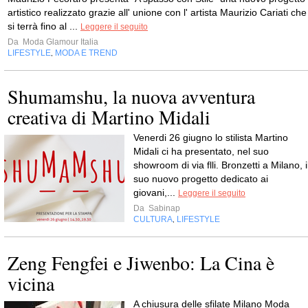
artistico realizzato grazie all' unione con l' artista Maurizio Cariati che
si terrà fino al ...
Leggere il seguito
Da
Moda Glamour Italia
LIFESTYLE
MODA E TREND
,
Shumamshu, la nuova avventura
creativa di Martino Midali
Venerdi 26 giugno lo stilista Martino
Midali ci ha presentato, nel suo
showroom di via flli. Bronzetti a Milano, i
suo nuovo progetto dedicato ai
giovani,...
Leggere il seguito
Da
Sabinap
CULTURA
LIFESTYLE
,
Zeng Fengfei e Jiwenbo: La Cina è
vicina
A chiusura delle sfilate Milano Moda