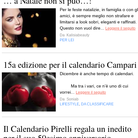
… a Natale non si può…!
Per le feste natalizie, in famiglia o con gl
amici, è sempre meglio non strafare e
limitarsi a look sobri, eleganti e raffinati.
Questo non vuol dire...
Leggere il seguito
Da
Kalisiabeauty
PER LEI
15a edizione per il calendario Campari
Dicembre è anche tempo di calendari
Ma tra i vari, ce n’è uno di cui
vorrei...
Leggere il seguito
Da
Soniab
LIFESTYLE
DA CLASSIFICARE
,
Il Calendario Pirelli regala un inedito
per il suo 50esimo anniversario