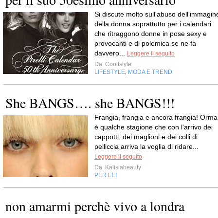
Si discute molto sull'abuso dell'immagin
della donna soprattutto per i calendari
che ritraggono donne in pose sexy e
provocanti e di polemica se ne fa
davvero...
Leggere il seguito
Da
Coolfstyle
LIFESTYLE
MODA E TREND
,
She BANGS…. she BANGS!!!
Frangia, frangia e ancora frangia! Orma
è qualche stagione che con l'arrivo dei
cappotti, dei maglioni e dei colli di
pelliccia arriva la voglia di ridare...
Leggere il seguito
Da
Kalisiabeauty
PER LEI
non amarmi perchè vivo a londra