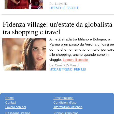
Da
Ladyblitz
LIFESTYLE
TALENTI
,
Fidenza village: un'estate da globalista
tra shopping e travel
A metà strada tra Milano e Bologna, a
Parma a un passo da Verona un'oasi pe
donne che non smettono mai di pensar
allo shopping, anche quando sono in
viaggio.
Leggere il seguito
Da
Ornella Di Mauro
MODA E TREND
PER LEI
,
Home
Presentazione
Contatti
Condizioni d'uso
Lavora con noi
Informazioni azienda
Rassegna stampa
Proponi il tuo blog