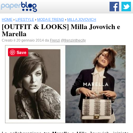
HOME
›
LIFESTYLE
›
MODA E TREND
›
MILLA JOVOVICH
[OUTFIT & LOOKS] Milla Jovovich e
Marella
Creato il 20 gennaio 2014 da
Frenzi
@frenzinthecity
Save