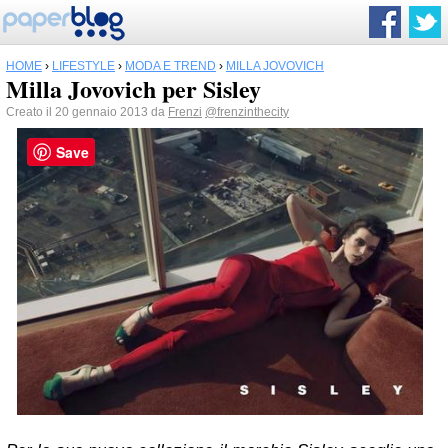
HOME
›
LIFESTYLE
›
MODA E TREND
›
MILLA JOVOVICH
Milla Jovovich per Sisley
Creato il 20 gennaio 2013 da
Frenzi
@frenzinthecity
Save