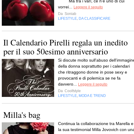
Ma tra i vari, ce n’è uno di cui
vorrei...
Leggere il seguito
Da
Soniab
LIFESTYLE
DA CLASSIFICARE
,
Il Calendario Pirelli regala un inedito
per il suo 50esimo anniversario
Si discute molto sull'abuso dell'immagin
della donna soprattutto per i calendari
che ritraggono donne in pose sexy e
provocanti e di polemica se ne fa
davvero...
Leggere il seguito
Da
Coolfstyle
LIFESTYLE
MODA E TREND
,
Milla's bag
Continua la collaborazione tra Marella e
la sua testimonial Milla Jovovich con un