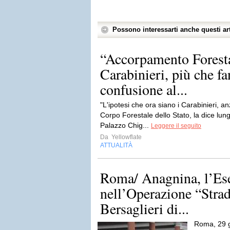
Possono interessarti anche questi art
“Accorpamento Foresta
Carabinieri, più che fa
confusione al...
"L'ipotesi che ora siano i Carabinieri, anz
Corpo Forestale dello Stato, la dice lun
Palazzo Chig...
Leggere il seguito
Da
Yellowflate
ATTUALITÀ
Roma/ Anagnina, l’Ese
nell’Operazione “Strad
Bersaglieri di...
Roma, 29 g