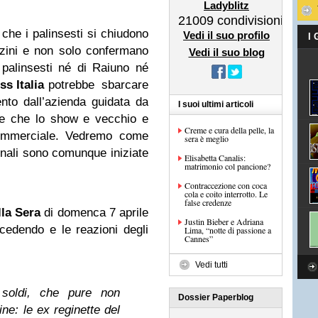
Ladyblitz
21009
condivisioni
 che i palinsesti si chiudono
Vedi il suo profilo
I
zzini e non solo confermano
Vedi il suo blog
palinsesti né di Raiuno né
ss Italia
potrebbe sbarcare
o dall’azienda guidata da
I suoi ultimi articoli
e che lo show e vecchio e
Creme e cura della pelle, la
ommerciale. Vedremo come
sera è meglio
 finali sono comunque iniziate
Elisabetta Canalis:
matrimonio col pancione?
Contraccezione con coca
cola e coito interrotto. Le
false credenze
lla Sera
di domenca 7 aprile
Justin Bieber e Adriana
cedendo e le reazioni degli
Lima, “notte di passione a
Cannes”
Vedi tutti
soldi, che pure non
Dossier Paperblog
e: le ex reginette del