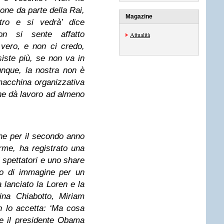
ne da parte della Rai,
Magazine
tro e si vedrà’ dice
non si sente affatto
Attualità
vero, e non ci credo,
iste più, se non va in
unque, la nostra non è
acchina organizzativa
ne dà lavoro ad almeno
che per il secondo anno
rme, ha registrato una
 spettatori e uno share
so di immagine per un
 lanciato la Loren e la
tina Chiabotto, Miriam
on lo accetta: ‘Ma cosa
e il presidente Obama