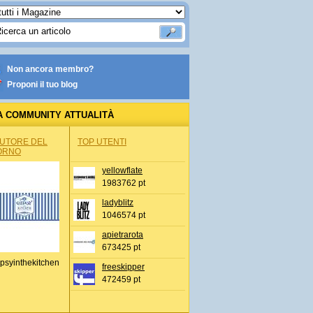
Non ancora membro?
Proponi il tuo blog
A COMMUNITY ATTUALITÀ
AUTORE DEL
TOP UTENTI
ORNO
yellowflate
1983762 pt
ladyblitz
1046574 pt
apietrarota
673425 pt
psyinthekitchen
freeskipper
472459 pt