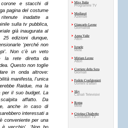
Miss Italia
 corone e stacchi di
Programmi TV
nga pagina del costume
Mediaset
ritenute inadatte a
Aziende
nile sulla tv pubblica,
Giancarlo Leone
Giornalisti
riale già inaugurata al
Anna Valle
 25 edizioni dunque,
Attori
nsionarle ‘perché non
Israele
Mete
pi’. Non c’è un veto
Miriam Leone
te la rete diretta da
Attori
dea. Questo non toglie
Corriere della Sera
are in onda altrove:
Giornali
ilità manifesta, l’unica
Fedele Confalonieri
Uomini d'affari
sterebbe Raidue, ma la
Sky
 per il suo budget. La
Canali Televisivi
scalpita affatto. Da
Roma
e, anche in caso di
Mete
 sarebbero interessati a
Cristina Chiabotto
Conduttori TV
n è conveniente per una
 è vecchio’. ‘Non ho