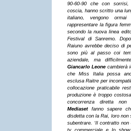
90-60-90 che con sorrisi,
coscia, hanno scritto una lu
italiano, vengono ormai 
rappresentare la figura femmi
secondo la nuova linea edito
Festival di Sanremo. Dopo
Raiuno avrebbe deciso di pe
sono più al passo coi tem
aziendale, ma difficilmen
Giancarlo Leone
cambierà i
che Miss Italia possa and
esclusa Raitre per incompatib
collocazione praticabile re
produzione è troppo costosa
concorrenza diretta non 
Mediaset
fanno sapere ch
disdetta con la Rai, loro non
subentrare. ‘Il contratto no
tv commerciale e lo show