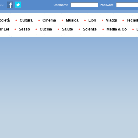
 su
Username
Password
ocietà
Cultura
Cinema
Musica
Libri
Viaggi
Tecnol
er Lei
Sesso
Cucina
Salute
Scienze
Media & Co