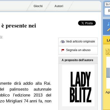
Giochi
Autori
 è presente nei
tz
L
Vedi articolo originale
L'
Segnala un abuso
GI
A proposito dell'autore
mente dirà addio alla Rai.
l palinsesto autunnale
Agi
bblico l’edizione 2013 del
o Mirigliani 74 anni fa, non
.