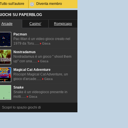
Tutto sull'autore
Diventa membro
 GIOCHI SU PAPERBLOG
Arcade
Casino'
Rompicapo
Pacman
Pac-Man é un video gioco creato nel
1979 da Toru......
Gioca
Nostradamus
Nostradamus è un gioco " shoot them
up" con una......
Gioca
Magical Cat Adventure
Riscopri Magical Cat Adventure, un
gioco d'arcade......
Gioca
Snake
Snake è un videogioco presente in
molti......
Gioca
Scopri lo spazio giochi di