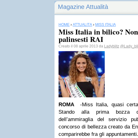
Magazine Attualità
HOME
›
ATTUALITÀ
›
MISS ITALIA
Miss Italia in bilico? Non
palinsesti RAI
Creato il 08 aprile 2013 da
Ladyblitz
@Lady_bli
ROMA
-Miss Italia, quasi certa
Stando alla prima bozza de
dell’ammiraglia del servizio pu
concorso di bellezza creato da Enz
comparirebbe fra gli appuntamenti