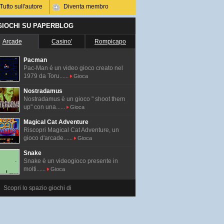
Tutto sull'autore
Diventa membro
 GIOCHI SU PAPERBLOG
Arcade
Casino'
Rompicapo
Pacman
Pac-Man é un video gioco creato nel
1979 da Toru......
Gioca
Nostradamus
Nostradamus è un gioco " shoot them
up" con una......
Gioca
Magical Cat Adventure
Riscopri Magical Cat Adventure, un
gioco d'arcade......
Gioca
Snake
Snake è un videogioco presente in
molti......
Gioca
Scopri lo spazio giochi di