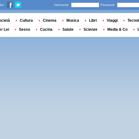
 su
Username
Password
ocietà
Cultura
Cinema
Musica
Libri
Viaggi
Tecnol
er Lei
Sesso
Cucina
Salute
Scienze
Media & Co