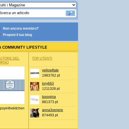
Non ancora membro?
Proponi il tuo blog
A COMMUNITY LIFESTYLE
AUTORE DEL
TOP UTENTI
ORNO
yellowflate
1983762 pt
lory663
1211328 pt
topogina
881373 pt
psyinthekitchen
anna3venere
874493 pt