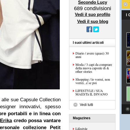
Secondo Lucy
689
condivisioni
Vedi il suo profilo
I
Vedi il suo blog
I suoi ultimi articoli
Diario / avere (quasi) 30
anni
Moda / 3 capi da comprare
della nuova capsule di &
other stories
Shopping / lo vorrei, non
vorrei...e se poi
LIFESTYLE / SUA
MAESTà IL DIVANO
o alle sue Capsule Collection
Vedi tutti
esigner innovativi, spesso
e portabili e in linea con
Magazines
Erika
credo possa vantare
rsonale collezione Petit
Lifestyle