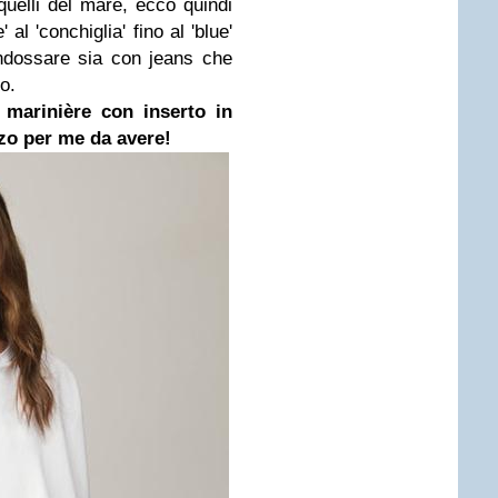
uelli del mare, ecco quindi
 al 'conchiglia' fino al 'blue'
indossare sia con jeans che
o.
 marinière con inserto in
zzo per me da avere!