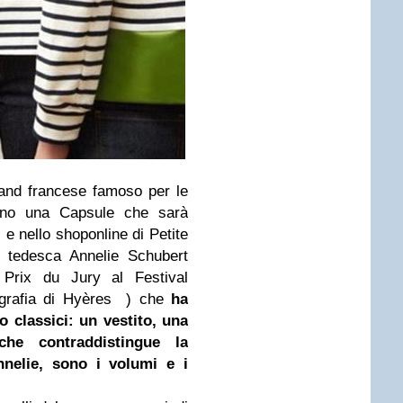
and francese famoso per le
no una Capsule che sarà
i e nello shoponline di Petite
a tedesca Annelie Schubert
 Prix du Jury al Festival
ografia di Hyères ) che
ha
ro classici: un vestito, una
he contraddistingue la
nnelie, sono i volumi e i